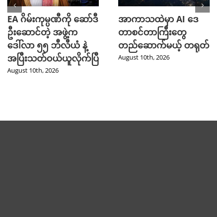
EA ဂိမ်းကုမ္ပဏီကို ဆော်ဒီ
အာကာသထဲမှာ AI ဒေ
ဦးဆောင်တဲ့ အဖွဲ့က
တာစင်တာကြီးတွေ
ဒေါ်လာ ၅၅ ဘီလီယံ နဲ့
တည်ဆောက်မယ့် တရုတ်
အပြီးသတ်ဝယ်ယူလိုက်ပြီ
August 10th, 2026
August 10th, 2026