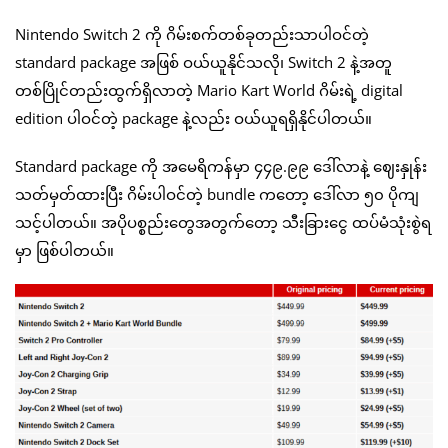
Nintendo Switch 2 ကို ဂိမ်းစက်တစ်ခုတည်းသာပါဝင်တဲ့
standard package အဖြစ် ဝယ်ယူနိုင်သလို၊ Switch 2 နဲ့အတူ
တစ်ပြိုင်တည်းထွက်ရှိလာတဲ့ Mario Kart World ဂိမ်းရဲ့ digital
edition ပါဝင်တဲ့ package နဲ့လည်း ဝယ်ယူရရှိနိုင်ပါတယ်။
Standard package ကို အမေရိကန်မှာ ၄၄၉.၉၉ ဒေါ်လာနဲ့ ဈေးနှုန်း
သတ်မှတ်ထားပြီး ဂိမ်းပါဝင်တဲ့ bundle ကတော့ ဒေါ်လာ ၅၀ ပိုကျ
သင့်ပါတယ်။ အပိုပစ္စည်းတွေအတွက်တော့ သီးခြားငွေ ထပ်မံသုံးစွဲရ
မှာ ဖြစ်ပါတယ်။