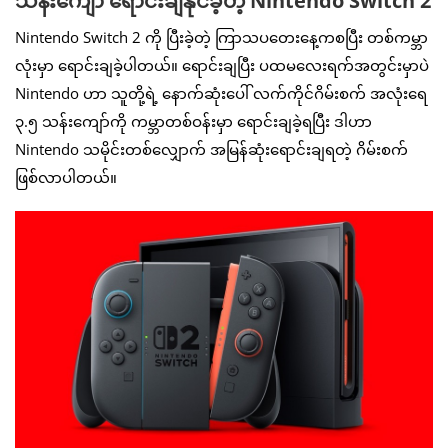
သန်းကျော် ရောင်းချနိုင်ခဲ့တဲ့ Nintendo Switch 2
Nintendo Switch 2 ကို ပြီးခဲ့တဲ့ ကြာသပတေးနေ့ကစပြီး တစ်ကမ္ဘာ
လုံးမှာ ရောင်းချခဲ့ပါတယ်။ ရောင်းချပြီး ပထမလေးရက်အတွင်းမှာပဲ
Nintendo ဟာ သူတို့ရဲ့ နောက်ဆုံးပေါ် လက်ကိုင်ဂိမ်းစက် အလုံးရေ
၃.၅ သန်းကျော်ကို ကမ္ဘာတစ်ဝန်းမှာ ရောင်းချခဲ့ရပြီး ဒါဟာ
Nintendo သမိုင်းတစ်လျှောက် အမြန်ဆုံးရောင်းချရတဲ့ ဂိမ်းစက်
ဖြစ်လာပါတယ်။