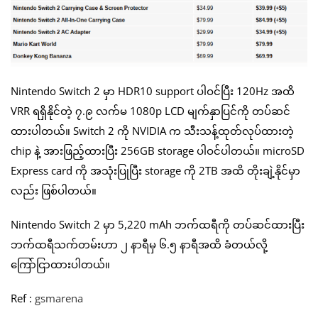
Nintendo Switch 2 မှာ HDR10 support ပါဝင်ပြီး 120Hz အထိ
VRR ရရှိနိုင်တဲ့ ၇.၉ လက်မ 1080p LCD မျက်နှာပြင်ကို တပ်ဆင်
ထားပါတယ်။ Switch 2 ကို NVIDIA က သီးသန့်ထုတ်လုပ်ထားတဲ့
chip နဲ့ အားဖြည့်ထားပြီး 256GB storage ပါဝင်ပါတယ်။ microSD
Express card ကို အသုံးပြုပြီး storage ကို 2TB အထိ တိုးချဲ့နိုင်မှာ
လည်း ဖြစ်ပါတယ်။
Nintendo Switch 2 မှာ 5,220 mAh ဘက်ထရီကို တပ်ဆင်ထားပြီး
ဘက်ထရီသက်တမ်းဟာ ၂ နာရီမှ ၆.၅ နာရီအထိ ခံတယ်လို့
ကြော်ငြာထားပါတယ်။
Ref :
gsmarena