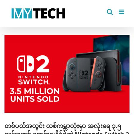
Skip
to
content
View
Larger
Image
တစ်ပတ်အတွင်း တစ်ကမ္ဘာလုံးမှာ အလုံးရေ ၃.၅