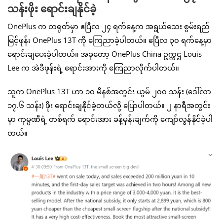
သန်းဖိုး ရောင်းချနိုင်ခဲ့
OnePlus က တရုတ်မှာ ဧပြီလ ၂၄ ရက်နေ့က အရွယ်သေး စွမ်းရည်
မြင့်ဖုန်း OnePlus 13T ကို ကြေညာခဲ့ပါတယ်။ ဧပြီလ ၃၀ ရက်နေ့မှာ
ရောင်းချပေးခဲ့ပါတယ်။ အခုတော့ OnePlus China ဥက္ကဌ Louis
Lee က အဲဒီဖုန်းရဲ့ ရောင်းအားကို ကြေညာလိုက်ပါတယ်။
သူက OnePlus 13T ဟာ ၁၀ မိနစ်အတွင်း ယွမ် ၂၀၀ သန်း (ဒေါ်လာ
၁၇.၆ သန်း) ဖိုး ရောင်းချနိုင်ခဲ့တယ်လို့ ပြောပါတယ်။ ၂ နာရီအတွင်း
မှာ ကုမ္ပဏီရဲ့ တစ်ရက် ရောင်းအား ခန့်မှန်းချက်ကို ကျော်လွန်နိုင်ခဲ့ပါ
တယ်။