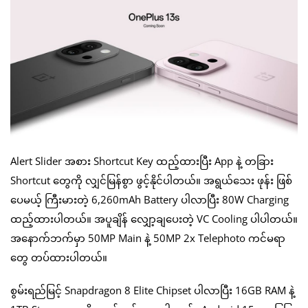
Alert Slider အစား Shortcut Key ထည့်ထားပြီး App နဲ့ တခြား
Shortcut တွေကို လျှင်မြန်စွာ ဖွင့်နိုင်ပါတယ်။ အရွယ်သေး ဖုန်း ဖြစ်
ပေမယ့် ကြီးမားတဲ့ 6,260mAh Battery ပါလာပြီး 80W Charging
ထည့်ထားပါတယ်။ အပူချိန် လျှော့ချပေးတဲ့ VC Cooling ပါပါတယ်။
အနောက်ဘက်မှာ 50MP Main နဲ့ 50MP 2x Telephoto ကင်မရာ
တွေ တပ်ထားပါတယ်။
စွမ်းရည်မြင့် Snapdragon 8 Elite Chipset ပါလာပြီး 16GB RAM နဲ့