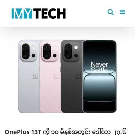
Skip
to
content
View
Larger
Image
OnePlus 13T ကို ၁၀ မိနစ်အတွင်း ဒေါ်လာ ၂၇.၆