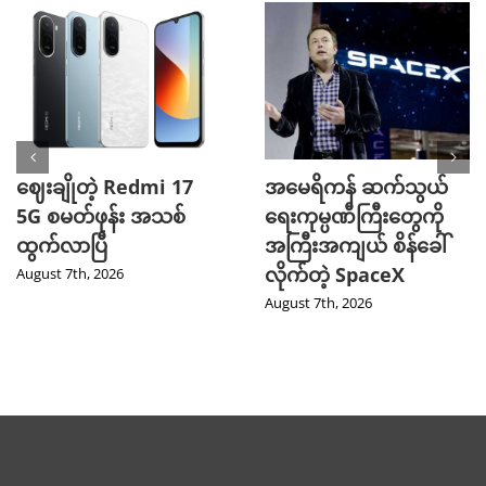
ဈေးချိုတဲ့ Redmi 17
အမေရိကန် ဆက်သွယ်
5G စမတ်ဖုန်း အသစ်
ရေးကုမ္ပဏီကြီးတွေကို
ထွက်လာပြီ
အကြီးအကျယ် စိန်ခေါ်
လိုက်တဲ့ SpaceX
August 7th, 2026
August 7th, 2026