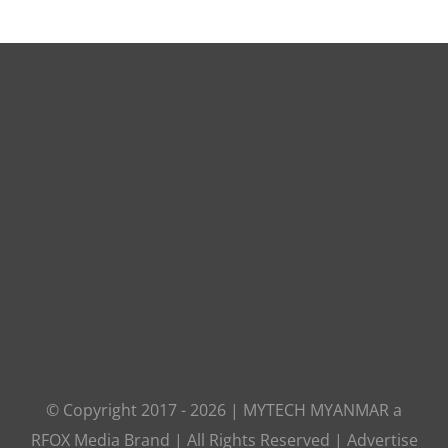
© Copyright 2017 -
2026
|
MYTECH MYANMAR
a
RFOX Media
Brand | All Rights Reserved |
Advertise