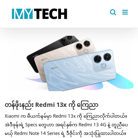
Skip
to
content
View
Larger
Image
တန်ဖိုးနည်း Redmi 13x ကို ကြေညာ
Xiaomi က ဗီယက်နမ်မှာ Redmi 13x ကို ကြေညာလိုက်ပါတယ်။
အဲဒီဖုန်းရဲ့ Specs တွေဟာ အရင်နှစ်က Redmi 13 4G နဲ့ တူညီပေ
မယ့် Redmi Note 14 Series ရဲ့ ဒီဇိုင်းကို အသုံးပြုထားပါတယ်။