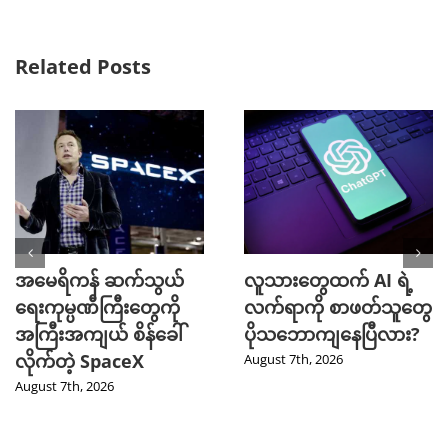
Related Posts
အမေရိကန် ဆက်သွယ်
လူသားတွေထက် AI ရဲ့
ရေးကုမ္ပဏီကြီးတွေကို
လက်ရာကို စာဖတ်သူတွေ
အကြီးအကျယ် စိန်ခေါ်
ပိုသဘောကျနေပြီလား?
လိုက်တဲ့ SpaceX
August 7th, 2026
August 7th, 2026