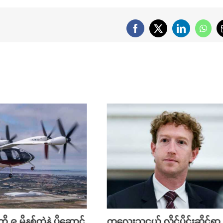
Facebook
X
LinkedIn
What
ို ၉ မိနစ်ထဲနဲ့ ပို့ဆောင်
ကလေးသူငယ် လိင်ပိုင်းဆိုင်ရာ ပိ