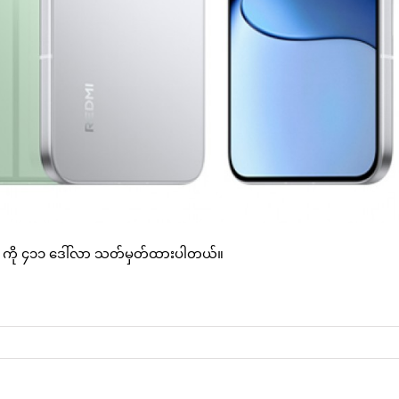
TB ကို ၄၁၁ ဒေါ်လာ သတ်မှတ်ထားပါတယ်။