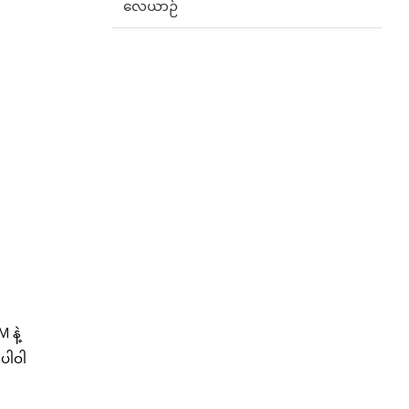
လေယာဉ်
 နဲ့
 ပါဝါ