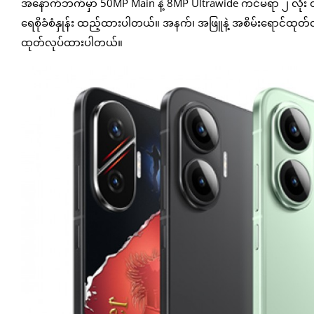
အနောက်ဘက်မှာ 50MP Main နဲ့ 8MP Ultrawide ကင်မရာ ၂ လုံး 
ရေစိုခံစံနှုန်း ထည့်ထားပါတယ်။ အနက်၊ အဖြူနဲ့ အစိမ်းရောင်ထုတ်လ
ထုတ်လုပ်ထားပါတယ်။