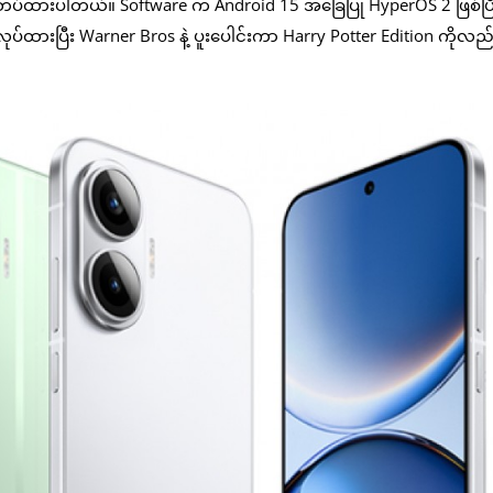
တပ်ထားပါတယ်။ Software က Android 15 အခြေပြု HyperOS 2 ဖြစ်ပြီ
ုပ်ထားပြီး Warner Bros နဲ့ ပူးပေါင်းကာ Harry Potter Edition ကိုလည်