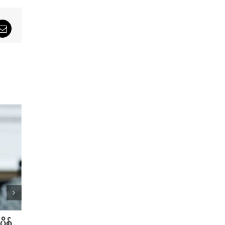
sApp
Email
ု့စ်
တရုတ်မှာ AI စမတ်ဆောင်းဦးထုပ်
သိပ္ပ