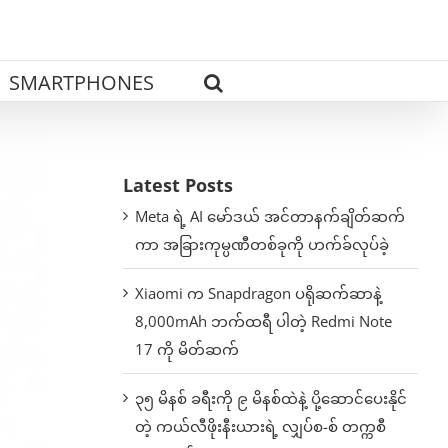
SMARTPHONES
Latest Posts
Meta ရဲ့ AI မော်ဒယ် အင်တာနက်ချိတ်ဆက်
ကာ အခြားကုမ္ပဏီတစ်ခုကို ဟက်ခ်လုပ်ခဲ့
Xiaomi က Snapdragon ပရိုဆက်ဆာနဲ့
8,000mAh ဘက်ထရီ ပါတဲ့ Redmi Note
17 ကို မိတ်ဆက်
၃၅ မိနစ် ခရီးကို ၉ မိနစ်ထဲနဲ့ ပို့ဆောင်ပေးနိုင်
တဲ့ ကယ်လီဖိုးနီးယားရဲ့ လျှပ်စ-စ် တက္ကစီ