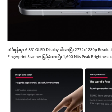
အဲဒီဖုန်းမှာ 6.83” OLED Display ပါလာပြီး 2772x1280p Resol
Fingerprint Scanner မြှပ်နှံထားပြီး 1,600 Nits Peak Brightne