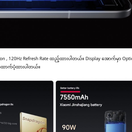
ution , 120Hz Refresh Rate ထည့်ထားပါတယ်။ Display အောက်မှာ Opti
ss ထောက်ပံ့ထားပါတယ်။