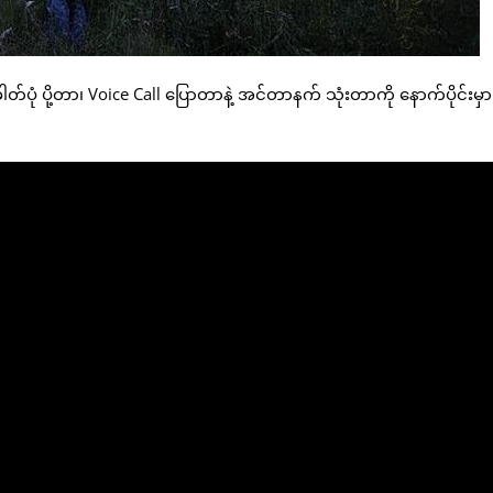
ဓါတ်ပုံ ပို့တာ၊ Voice Call ပြောတာနဲ့ အင်တာနက် သုံးတာကို နောက်ပိုင်းမှာ