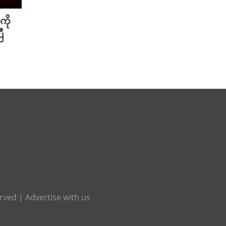
နက်
Xiaomi က Snapdragon ပရိုဆက်
၃၅ မိန
်ခု
ဆာနဲ့ 8,000mAh ဘက်ထရီ ပါတဲ့
ပေးနို
Redmi Note 17 ကို မိတ်ဆက်
စ-စ် 
August 6th, 2026
August 
erved |
Advertise with us