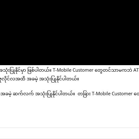
့ အသုံးပြုနိုင်မှာ ဖြစ်ပါတယ်။ T-Mobile Customer တွေတင်သာမကဘဲ AT&
ူလိုင်လအထိ အခမဲ့ အသုံးပြုနိုင်ပါတယ်။
 အခမဲ့ ဆက်လက် အသုံးပြုနိုင်ပါတယ်။ တခြား T-Mobile Customer 