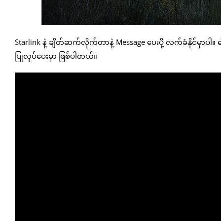
Starlink နဲ့ ချိတ်ဆက်လိုက်တာနဲ့ Message ပေးပို့ လက်ခံနိုင်မှာပါ။ 
ပြုလုပ်ပေးမှာ ဖြစ်ပါတယ်။