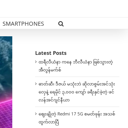
SMARTPHONES
Latest Posts
ထရီလီယံနာ ကနေ ဘီလီယံနာ ဖြစ်သွားတဲ့
အီလွန်မက်စ်
ဓာတ်ဆီ၊ ဒီဇယ် မသုံးဘဲ ဆိုလာစွမ်းအင်သုံး
လှေနဲ့ ရေမိုင် ၃,၀၀၀ ကျော် ခရီးနှင်ခဲ့တဲ့ ဖင်
လန်အင်ဂျင်နီယာ
ဈေးချိုတဲ့ Redmi 17 5G စမတ်ဖုန်း အသစ်
ထွက်လာပြီ