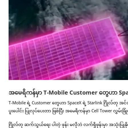
အမေရိကန်မှာ T-Mobile Customer တွေဟာ SpaceX ရ
T-Mobile ရဲ့ Customer တွေဟာ SpaceX ရဲ့ Starlink ဂြိုလ်တု အင်တာ
ပူးပေါင်း ပြုလုပ်ပေးတာ ဖြစ်ပြီး အမေရိကန်မှာ Cell Tower လွှမ်းခြုံမ
ဂြိုလ်တု ဆက်သွယ်ရေး ပါတဲ့ ဖုန်း မလိုဘဲ လက်ရှိဖုန်းမှာ အသုံးပြု