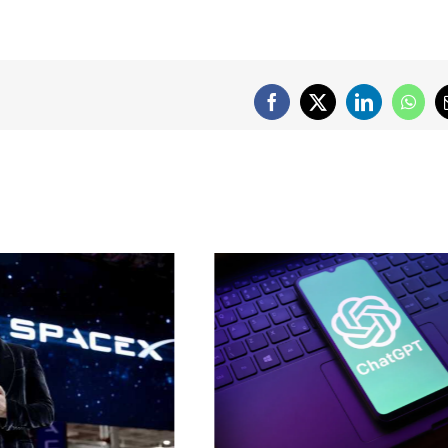
Facebook
X
LinkedIn
What