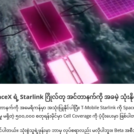
ဲ့ Starlink ဂြိုလ်တု အင်တာနက်ကို အခမဲ့ သုံးနိုင
နက်ကို အမေရိကန်မှာ အသုံးပြုနိုင်ပါပြီ။ T-Mobile Starlink ကို SpaceX
ှု မရှိတဲ့ ၅၀၀,၀၀၀ စတုရန်းမိုင်မှာ Cell Coverage ကို ပံ့ပိုးပေးမှာ ဖြစ်ပ
နိုင်ပါတယ်။ သုံးစွဲသူရဲ့ဖုန်းမှာ ဘာမှ လုပ်စရာလည်း မလိုပါဘူး။ Beta အစ