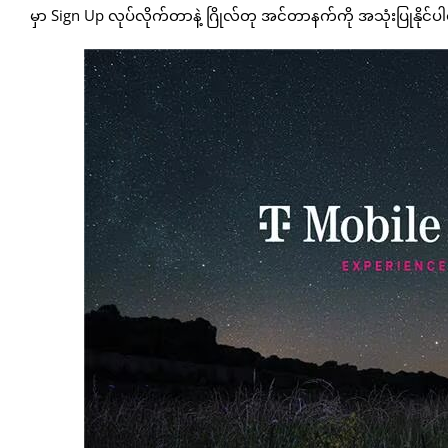
မှာ Sign Up လုပ်လိုက်တာနဲ့ ဂြိုလ်တု အင်တာနက်ကို အသုံးပြုနိုင်