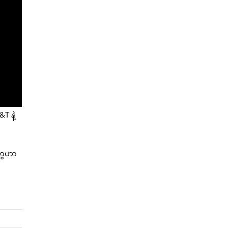
T နဲ့
တွေဟာ