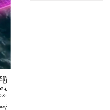
်ပြီ
 နဲ့
ါတယ်။
ီအစဉ်