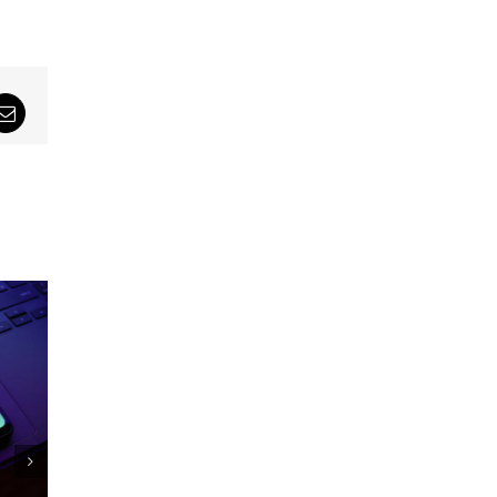
sApp
Email