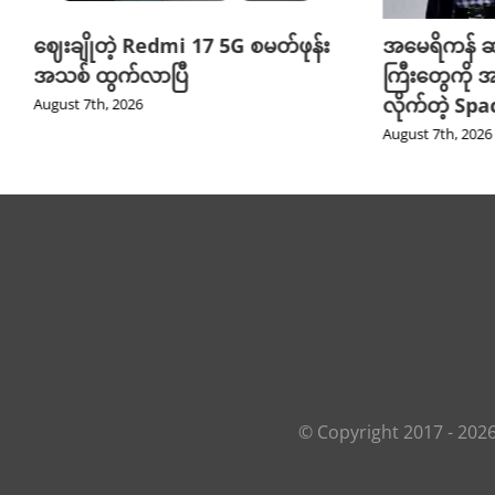
အမေရိကန် ဆက်သွယ်ရေးကုမ္ပဏီ
လူသားတွေထက
ကြီးတွေကို အကြီးအကျယ် စိန်ခေါ်
စာဖတ်သူတွေ
လိုက်တဲ့ SpaceX
လား?
August 7th, 2026
August 7th, 2026
© Copyright 2017 -
202