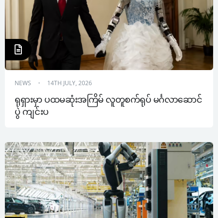
NEWS
14TH JULY, 2026
ရုရှားမှာ ပထမဆုံးအကြိမ် လူတူစက်ရုပ် မင်္ဂလာဆောင်
ပွဲ ကျင်းပ