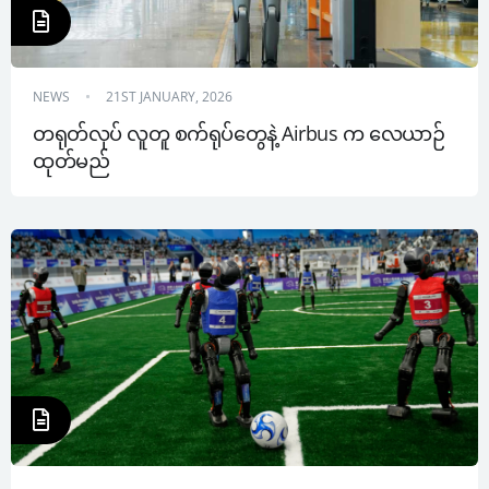
NEWS
21ST JANUARY, 2026
တရုတ်လုပ် လူတူ စက်ရုပ်တွေနဲ့ Airbus က လေယာဉ်
ထုတ်မည်