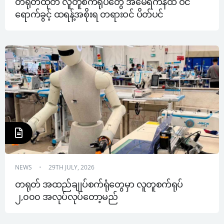
တရုတ်ထုတ် လူတူစက်ရုပ်တွေ အမေရိကန်ထဲ ဝင်
ရောက်ခွင့် ထရန့်အစိုးရ တရားဝင် ပိတ်ပင်
NEWS
29TH JULY, 2026
တရုတ် အထည်ချုပ်စက်ရုံတွေမှာ လူတူစက်ရုပ် 
၂,၀၀၀ အလုပ်လုပ်တော့မည်