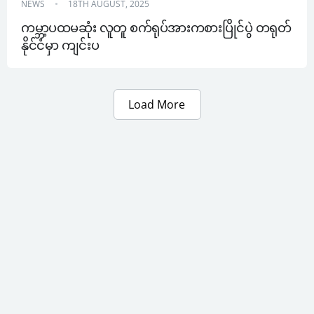
NEWS
18TH AUGUST, 2025
ကမ္ဘာ့ပထမဆုံး လူတူ စက်ရုပ်အားကစားပြိုင်ပွဲ တရုတ်
နိုင်ငံမှာ ကျင်းပ
Load More