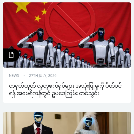
NEWS
27TH JULY, 2026
တရုတ်ထုတ် လူတူစက်ရုပ်များ အသုံးပြုမှုကို ပိတ်ပင်
ရန် အမေရိကန်တွင် ဥပဒေကြမ်း တင်သွင်း