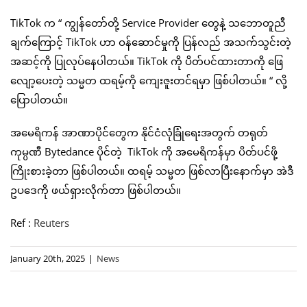
TikTok က “ ကျွန်တော်တို့ Service Provider တွေနဲ့ သဘောတူညီ
ချက်ကြောင့် TikTok ဟာ ဝန်ဆောင်မှုကို ပြန်လည် အသက်သွင်းတဲ့
အဆင့်ကို ပြုလုပ်နေပါတယ်။ TikTok ကို ပိတ်ပင်ထားတာကို ဖြေ
လျော့ပေးတဲ့ သမ္မတ ထရမ့်ကို ကျေးဇူးတင်ရမှာ ဖြစ်ပါတယ်။ “ လို့
ပြောပါတယ်။
အမေရိကန် အာဏာပိုင်တွေက နိုင်ငံလုံခြုံရေးအတွက် တရုတ်
ကုမ္ပဏီ Bytedance ပိုင်တဲ့ TikTok ကို အမေရိကန်မှာ ပိတ်ပင်ဖို့
ကြိုးစားခဲ့တာ ဖြစ်ပါတယ်။ ထရမ့် သမ္မတ ဖြစ်လာပြီးနောက်မှာ အဲဒီ
ဥပဒေကို ဖယ်ရှားလိုက်တာ ဖြစ်ပါတယ်။
Ref :
Reuters
January 20th, 2025
|
News