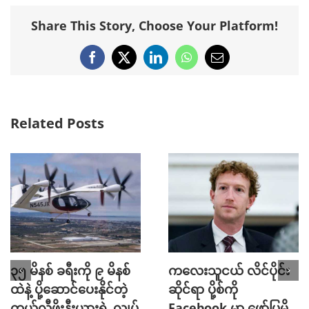
Share This Story, Choose Your Platform!
Facebook
X
LinkedIn
WhatsApp
Email
Related Posts
၃၅ မိနစ် ခရီးကို ၉ မိနစ်
ကလေးသူငယ် လိင်ပိုင်း
ထဲနဲ့ ပို့ဆောင်ပေးနိုင်တဲ့
ဆိုင်ရာ ပို့စ်ကို
ကယ်လီဖိုးနီးယားရဲ့ လျှပ်
Facebook မှာ ဖော်ပြမိ