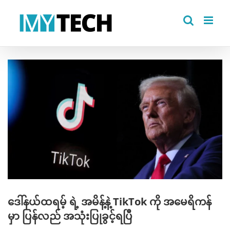
Skip
to
content
View
Larger
Image
ဒေါ်နယ်ထရမ့် ရဲ့ အမိန့်နဲ့ TikTok ကို အမေရိကန်
မှာ ပြန်လည် အသုံးပြုခွင့်ရပြီ