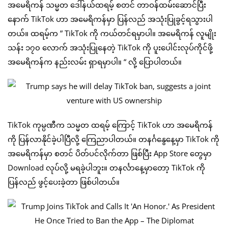
အမေရိကန် သမ္မတ ဒေါ်နယ်ထရမ့် စတင် တာဝန်ထမ်းဆောင်ပြီး
နောက် TikTok ဟာ အမေရိကန်မှာ ပြန်လည် အသုံးပြုခွင့်ရသွားပါ
တယ်။ ထရမ့်က ” TikTok ကို ကယ်တင်ရမှာပါ။ အမေရိကန် လူမျိုး
သန်း ၁၇၀ လောက် အသုံးပြုနေတဲ့ TikTok ကို ပူးပေါင်းလုပ်ကိုင်ဖို့
အမေရိကန်က နည်းလမ်း ရှာရမှာပါ။ “ လို့ ပြောပါတယ်။
TikTok ကုမ္ပဏီက သမ္မတ ထရမ့် ကြောင့် TikTok ဟာ အမေရိကန်
ကို ပြန်လာနိုင်ခဲ့ပါပြီလို့ ကြေညာပါတယ်။ တနင်္ဂနွေနေ့မှာ TikTok ကို
အမေရိကန်မှာ စတင် ပိတ်ပင်လိုက်တာ ဖြစ်ပြီး App Store တွေမှာ
Download လုပ်လို့ မရခဲ့ပါဘူး။ တနင်္လာနေ့မှာတော့ TikTok ကို
ပြန်လည် ဖွင့်ပေးခဲ့တာ ဖြစ်ပါတယ်။