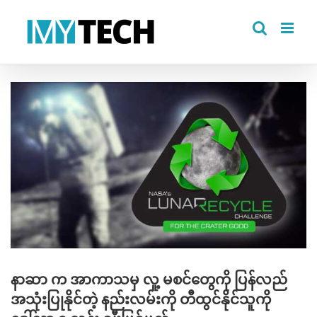
Skip
to
content
View
Larger
Image
နာဆာ က အာကာသမှ လူ့ မစင်တွေကို ပြန်လည်
အသုံးပြုနိုင်တဲ့ နည်းလမ်းကို တီထွင်နိုင်သူကို