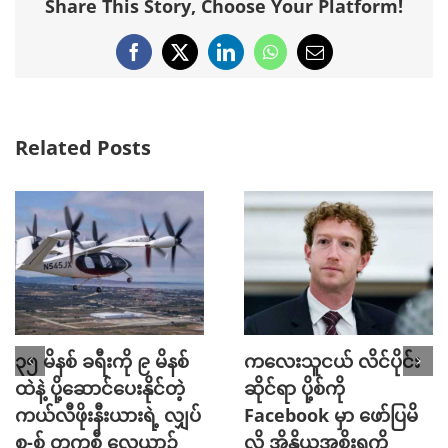
Share This Story, Choose Your Platform!
Facebook
X
LinkedIn
WhatsApp
Email
Related Posts
၃၅ မိနစ် ခရီးကို ၉ မိနစ်
ကလေးသူငယ် လိင်ပိုင်း
ထဲနဲ့ ပို့ဆောင်ပေးနိုင်တဲ့
ဆိုင်ရာ ပို့စ်ကို
ကယ်လီဖိုးနီးယားရဲ့ လျှပ်
Facebook မှာ ဖော်ပြမိ
စ-စ် တက္ကစီ လေယာဉ်
လို့ အိန္ဒိယအစိုးရကို