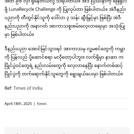
အိတ် ၉၆ လုံး ရှိနေတယ်လို့ သိရပါတယ်။ အဲဒီ ပြဿနာကို ဖြေရှင်း
ဖို့ LunaRecycle Challenge ကို ပြုလုပ်တာ ဖြစ်ပါတယ်။ အဲဒီနည်း
ပညာကို တီထွင်နိုင်သူကို ဒေါ်လာ ၃ သန်း ချီးမြှင့်မှာ ဖြစ်ပြီး အဲဒီ
နည်းပညာကို အနာဂတ် အာကာသစူးစမ်းလေ့လာရေးမှာ အသုံးပြု
မှာ ဖြစ်ပါတယ်။
ဒီနည်းပညာ အောင်မြင်သွားရင် အာကာသမှ လူ့မစင်တွေကို ကမ္ဘာ
ကို ပြန်လည် ပို့ဆောင်စရာ မလိုတော့ပါဘူး။ လက်ရှိမှာ နာဆာ က
ပြိုင်ပွဲဝင်တွေရဲ့ နည်းလမ်းတွေကို လေ့လာနေပြီး နောက်တစ်ဆင့်
ပြိုင်ပွဲကို တက်ရောက်နိုင်သူတွေကို ရွေးချယ်ပေးမှာ ဖြစ်ပါတယ်။
Ref:
Times of India
April 18th, 2025
|
News