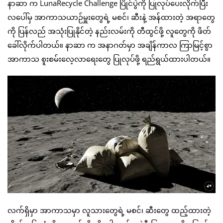
နာဆာ က LunaRecycle Challenge ပြိုင်ပွဲကို ပြုလုပ်ပေးလိုက်ပြီး
လပေါ်မှ အာကာသယာဉ်မှူးတွေရဲ့ မစင်၊ ဆီးနဲ့ အန်ထားတဲ့ အရာတွေ
ကို ပြန်လည် အသုံးပြုနိုင်တဲ့ နည်းလမ်းကို တီထွင်ဖို့ လူတွေကို ဖိတ်
ခေါ်လိုက်ပါတယ်။ နာဆာ က အနာဂတ်မှာ အချိန်ကာလ ကြာမြင့်စွာ
အာကာသ စူးစမ်းလေ့လာရေးတွေ ပြုလုပ်ဖို့ ရည်ရွယ်ထားပါတယ်။
လက်ရှိမှာ အာကာသမှာ လူသားတွေရဲ့ မစင်၊ ဆီးတွေ ထည့်ထားတဲ့