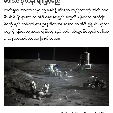
ဒေါ်လာ ၃ သန်း ချီးမြှင့်မည်
လက်ရှိမှာ အာကာသမှာ လူ့ မစင်နဲ့ ဆီးတွေ ထည့်ထားတဲ့ အိတ် ၁၀၀
နီးပါး ရှိပြီး နာဆာ က အဲဒီ စွန့်ပစ်ပစ္စည်းတွေကို ပြန်လည် အသုံးပြု
နိုင်တဲ့ နည်းလမ်းကို ရှာဖွေနေပါတယ်။ နာဆာ က အဲဒီ စွန့်ပစ် ပစ္စည်း
တွေကို ပြန်လည် အသုံးပြုနိုင်တဲ့ နည်းလမ်း တီထွင်နိုင်သူကို ဒေါ်လာ
၃ သန်းပေးအပ်သွားမှာ ဖြစ်ပါတယ်။