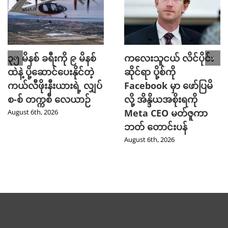
၃၅ မိနစ် ခရီးကို ၉ မိနစ်
ကလေးသူငယ် လိင်ပိုင်း
ထဲနဲ့ ပို့ဆောင်ပေးနိုင်တဲ့
ဆိုင်ရာ ပို့စ်ကို
ကယ်လီဖိုးနီးယားရဲ့ လျှပ်
Facebook မှာ ဖော်ပြမိ
စ-စ် တက္ကစီ လေယာဉ်
လို့ အိန္ဒိယအစိုးရကို
Meta CEO မတ်ဇူကာ
August 6th, 2026
ဘတ် တောင်းပန်
August 6th, 2026