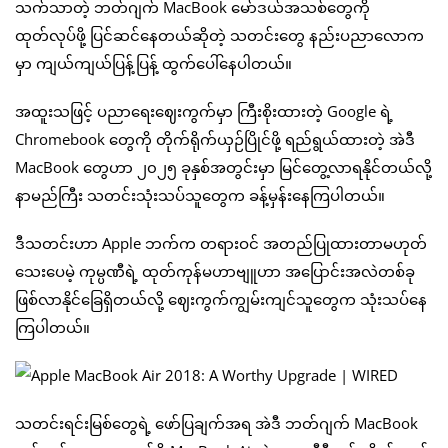
သက်သာတဲ့ ဘတ်ဂျက် MacBook မော်ဒယ်အသစ်တွေကို
ထုတ်လုပ်ဖို့ ပြင်ဆင်နေတယ်ဆိုတဲ့ သတင်းတွေ နည်းပညာလောက
မှာ ကျယ်ကျယ်ပြန့်ပြန့် ထွက်ပေါ်နေပါတယ်။
အထူးသဖြင့် ပညာရေးဈေးကွက်မှာ ကြီးစိုးထားတဲ့ Google ရဲ့
Chromebook တွေကို တိုက်ရိုက်ယှဉ်ပြိုင်ဖို့ ရည်ရွယ်ထားတဲ့ အဲဒီ
MacBook တွေဟာ ၂၀၂၅ ခုနှစ်အတွင်းမှာ မြင်တွေ့လာရနိုင်တယ်လို့
နာမည်ကြီး သတင်းသုံးသပ်သူတွေက ခန့်မှန်းနေကြပါတယ်။
ဒီသတင်းဟာ Apple ဘက်က တရားဝင် အတည်ပြုထားတာမဟုတ်
သေးပေမဲ့ ကုမ္ပဏီရဲ့ ထုတ်ကုန်မဟာဗျူဟာ အပြောင်းအလဲတစ်ခု
ဖြစ်လာနိုင်ခြေရှိတယ်လို့ ဈေးကွက်ကျွမ်းကျင်သူတွေက သုံးသပ်နေ
ကြပါတယ်။
သတင်းရင်းမြစ်တွေရဲ့ ဖော်ပြချက်အရ အဲဒီ ဘတ်ဂျက် MacBook