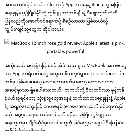
အားကောင်းခဲ့ပါတယ်။ ဒါကြောင့် Apple အနေနဲ့ iPad တွေအပြင်
ဈေးနှုန်းယှဉ်ပြိုင်နိုင်တဲ့ ကွန်ပျူတာတစ်မျိုးနဲ့ ဒီဈေးကွက်ထဲကို
ပြန်လည်ထိုးဖောက်ဝင်ရောက်ဖို့ စီစဉ်လာတာ ဖြစ်တယ်လို့
ကျွမ်းကျင်သူတွေက ဆိုပါတယ်။
အဆုံးသတ်အနေနဲ့ ပြောရရင် အဲဒီ ဘတ်ဂျက် MacBook အသစ်တွေ
ဟာ Apple ပရိသတ်တွေအတွက် စိတ်လှုပ်ရှားစရာ သတင်းကောင်း
တစ်ခု ဖြစ်နေပေမယ့် လောလောဆယ်မှာတော့ ကောလာဟလ
အဆင့်မှာသာ ရှိနေပါသေးတယ်။ တကယ်လို့ ဒီသတင်းသာ မှန်ကန်
ခဲ့မယ်ဆိုရင်တော့ သုံးစွဲသူတွေအနေနဲ့ သက်သာတဲ့ဈေးနှုန်းနဲ့ Apple
ရဲ့ အရည်အသွေးမြင့် ဂေဟစနစ် (ecosystem) ထဲကို ဝင်ရောက်နိုင်
မယ့် အခွင့်အရေးကောင်းတစ်ခုကို ရရှိမှာဖြစ်ပြီး ကွန်ပျူတာ
ဈေးကွက်မှာ ပြိုင်ဆိုင်မှုအသစ်တွေကို မြင်တွေ့လာရဖွယ်ရှိကြောင်း
တင်ပြလိုက်ရပါတယ်။