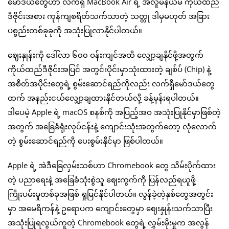
မော်ဒယ်တွေဟာ လက်ရှိ MacBook Air ရဲ့ အလူမီနီယမ် ကိုယ်ထည်
ဒီဇိုင်းအစား ကုန်ကျစရိတ်သက်သာတဲ့ သတ္တု ဒါမှမဟုတ် အခြား
ပစ္စည်းတစ်ခုခုကို အသုံးပြုလာနိုင်ပါတယ်။
ဈေးနှုန်းကို ဒေါ်လာ ၆၀၀ ဝန်းကျင်အထိ လျှော့ချနိုင်ဖို့အတွက်
ကိုယ်ထည်ဒီဇိုင်းအပြင် အတွင်းပိုင်းမှာသုံးထားတဲ့ ချစ်ပ် (Chip) နဲ့
အစိတ်အပိုင်းတွေရဲ့ စွမ်းဆောင်ရည်ကိုလည်း လက်ရှိမော်ဒယ်တွေ
ထက် အနည်းငယ်လျှော့ချထားနိုင်တယ်လို့ ခန့်မှန်းရပါတယ်။
ဒါပေမဲ့ Apple ရဲ့ macOS စနစ်ကို အပြည့်အဝ အသုံးပြုနိုင်မှာဖြစ်တဲ့
အတွက် အခြေခံရုံးလုပ်ငန်းနဲ့ ကျောင်းသုံးအတွက်တော့ လုံလောက်
တဲ့ စွမ်းဆောင်ရည်ကို ပေးစွမ်းနိုင်မှာ ဖြစ်ပါတယ်။
Apple ရဲ့ အဲဒီခြေလှမ်းသစ်ဟာ Chromebook တွေ သိမ်းပိုက်ထား
တဲ့ ပညာရေးနဲ့ အခြေခံသုံးစွဲသူ ဈေးကွက်ကို ပြန်လည်ရယူဖို့
ကြိုးပမ်းမှုတစ်ခုအဖြစ် ရှုမြင်နိုင်ပါတယ်။ လွန်ခဲ့တဲ့နှစ်တွေအတွင်း
မှာ အမေရိကန်နဲ့ ဥရောပက ကျောင်းတွေမှာ ဈေးနှုန်းသက်သာပြီး
အသုံးပြုရလွယ်ကူတဲ့ Chromebook တွေရဲ့ လွှမ်းမိုးမှုက အလွန်