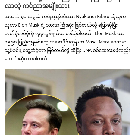
လာတဲ့ ကင်ညာအမျိုးသား
အသက် ၄၀ အရွယ် ကင်ညာနိုင်ငံသား Nyakundi Kibiru ဆိုသူက
သူဟာ Elon Musk ရဲ့ သားအကြီးဆုံး ဖြစ်တယ်လို့ ပြောဆိုပြီး
ဓာတ်ပုံတစ်ပုံကို လူမှုကွန်ရက်မှာ တင်ခဲ့ပါတယ်။ Elon Musk ဟာ
၁၉၉၀ ပြည့်လွန်နှစ်တွေ အစောပိုင်းတုန်းက Masai Mara ဒေသမှာ
သူ့မိခင်နဲ့ တွေ့ဆုံခဲ့တာ ဖြစ်တယ်လို့ ဆိုပြီး DNA စစ်ဆေးပေးဖို့လည်း
တောင်းဆိုထားပါတယ်။