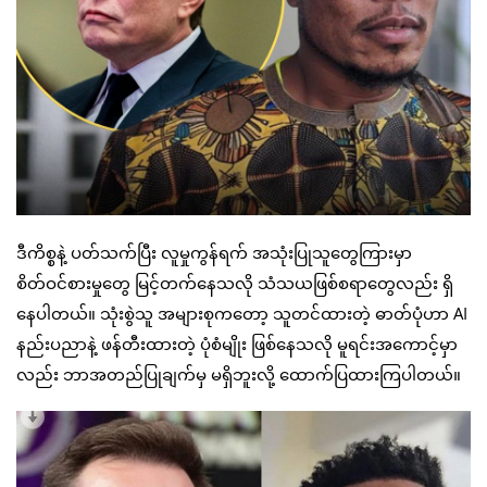
ဒီကိစ္စနဲ့ ပတ်သက်ပြီး လူမှုကွန်ရက် အသုံးပြုသူတွေကြားမှာ
စိတ်ဝင်စားမှုတွေ မြင့်တက်နေသလို သံသယဖြစ်စရာတွေလည်း ရှိ
နေပါတယ်။ သုံးစွဲသူ အများစုကတော့ သူတင်ထားတဲ့ ဓာတ်ပုံဟာ AI
နည်းပညာနဲ့ ဖန်တီးထားတဲ့ ပုံစံမျိုး ဖြစ်နေသလို မူရင်းအကောင့်မှာ
လည်း ဘာအတည်ပြုချက်မှ မရှိဘူးလို့ ထောက်ပြထားကြပါတယ်။