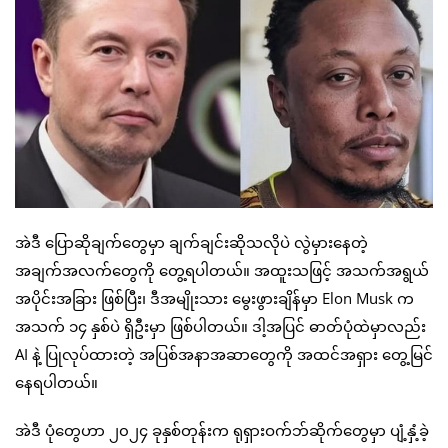
အဲဒီ ပြောဆိုချက်တွေမှာ ချက်ချင်းဆိုသလိုပဲ လွဲမှားနေတဲ့
အချက်အလက်တွေကို တွေ့ရပါတယ်။ အထူးသဖြင့် အသက်အရွယ်
အပိုင်းအခြား ဖြစ်ပြီး၊ ဒီအမျိုးသား မွေးဖွားချိန်မှာ Elon Musk က
အသက် ၁၄ နှစ်ပဲ ရှိဦးမှာ ဖြစ်ပါတယ်။ ဒါ့အပြင် ဓာတ်ပုံထဲမှာလည်း
AI နဲ့ ပြုလုပ်ထားတဲ့ အပြစ်အနာအဆာတွေကို အထင်အရှား တွေ့မြင်
နေရပါတယ်။
အဲဒီ ပုံတွေဟာ ၂၀၂၄ ခုနှစ်တုန်းက ရုရှားဝက်ဘ်ဆိုက်တွေမှာ ပျံ့နှံ့ခဲ့