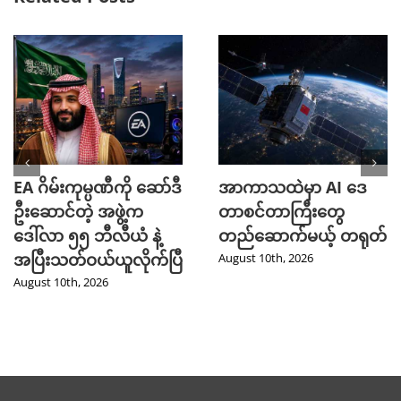
EA ဂိမ်းကုမ္ပဏီကို ဆော်ဒီ
အာကာသထဲမှာ AI ဒေ
ဦးဆောင်တဲ့ အဖွဲ့က
တာစင်တာကြီးတွေ
ဒေါ်လာ ၅၅ ဘီလီယံ နဲ့
တည်ဆောက်မယ့် တရုတ်
အပြီးသတ်ဝယ်ယူလိုက်ပြီ
August 10th, 2026
August 10th, 2026