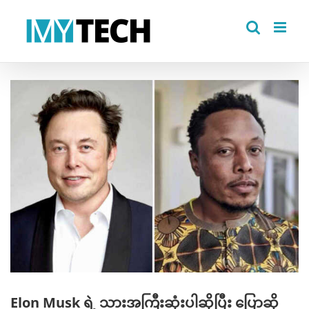
Skip
to
content
View
Larger
Image
Elon Musk ရဲ့ သားအကြီးဆုံးပါဆိုပြီး ပြောဆို