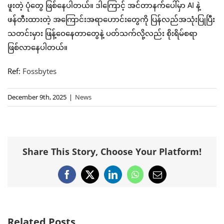
ဖူးတဲ့ ပုံတွေ ဖြစ်နေပါတယ်။ ဒါကြောင့် အင်တာနက်ပေါ်မှာ AI နဲ့
ဖန်တီးထားတဲ့ အကြောင်းအရာဟောင်းတွေကို ပြန်လည်အသုံးပြုပြီး
သတင်းမှား ဖြန့်ဝေနေတာတွေနဲ့ ပတ်သက်လို့လည်း စိုးရိမ်စရာ
ဖြစ်လာနေပါတယ်။
Ref:
Fossbytes
December 9th, 2025
|
News
Share This Story, Choose Your Platform!
Facebook
X
LinkedIn
WhatsApp
Email
Related Posts