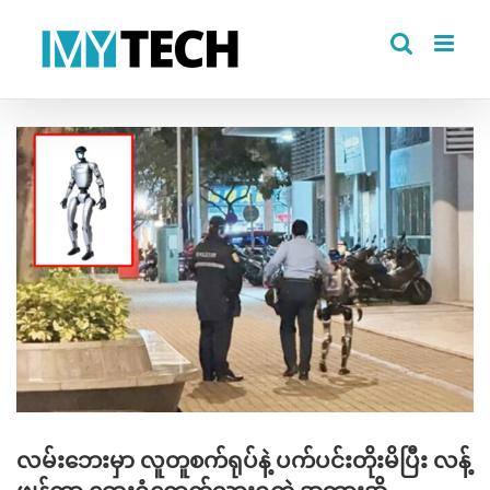
Skip
to
content
View
Larger
Image
လမ်းဘေးမှာ လူတူစက်ရုပ်နဲ့ ပက်ပင်းတိုးမိပြီး လန့်