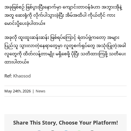
အခုဖြစ်စဉ် ဖြစ်ပွားပြီးနောက်မှာ ကျောင်းတာဝန်ခံဟာ အဘွားအိုနဲ့
အတူ ဆေးရုံကို လိုက်ပါသွားခဲ့ပြီး အိမ်အထိပါ ကိုယ်တိုင် ကား
မောင်းပို့ပေးခဲ့ပါတယ်။
အခုလို ထူးထူးဆန်းဆန်း ဖြစ်ရပ်ကြောင့် ရဲတပ်ဖွဲ့ကတော့ အများ
ပြည်သူ သွားလာတဲ့နေရာတွေမှာ လူတူစက်ရုပ်တွေ အသုံးပြုတဲ့အခါ
လူတွေကို ထိတ်လန့်တာမျိုး မရှိစေဖို့ ပိုပြီး သတိထားကြဖို့ သတိပေး
ထားပါတယ်။
Ref:
Khaosod
May 24th, 2026
|
News
Share This Story, Choose Your Platform!