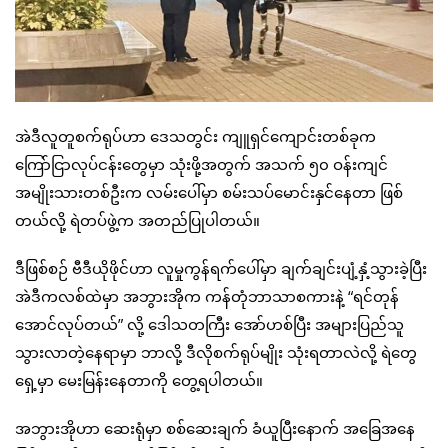
အဲဒီလူတူစက်ရုပ်ဟာ ဒေသတွင်း ကျူရှင်ကျောင်းတစ်ခုက
ကြော်ငြာလုပ်ငန်းတွေမှာ သုံးဖို့အတွက် အသက် ၅၀ ဝန်းကျင်
အမျိုးသားတစ်ဦးက လမ်းပေါ်မှာ စမ်းသပ်မောင်းနှင်နေတာ ဖြစ်
တယ်လို့ ရဲတပ်ဖွဲ့က အတည်ပြုပါတယ်။
ဒီဖြစ်စဉ် ဗီဒီယိုဖိုင်ဟာ လူမှုကွန်ရက်ပေါ်မှာ ချက်ချင်းပျံ့နှံ့သွားခဲ့ပြီး
အဲဒီကလစ်ထဲမှာ အဘွားအိုက ကန်တုံဘာသာစကားနဲ့ “ရင်တုန်
အောင်လုပ်တယ်” လို့ ဒေါသတကြီး အော်ဟစ်ပြီး အများပြည်သူ
သွားလာတဲ့နေရာမှာ ဘာလို့ ဒီလိုစက်ရုပ်မျိုး သုံးရတာလဲလို့ ရဲတွေ
ရှေ့မှာ မေးမြန်းနေတာကို တွေ့ရပါတယ်။
အဘွားအိုဟာ ဆေးရုံမှာ စစ်ဆေးချက် ခံယူပြီးနောက် အခြေအနေ