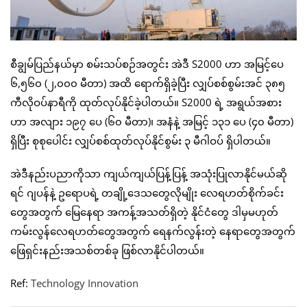
စီချွမ်ပြည်နယ်မှာ စမ်းသပ်စဉ်အတွင်း အဲဒီ S2000 ဟာ အမြင့်ပေ
၆,၅၆၀ (၂,၀၀၀ မီတာ) အထိ ရောက်ရှိခဲ့ပြီး လျှပ်စစ်စွမ်းအင် ၃၈၅
ကီလိုဝပ်နာရီကို ထုတ်လုပ်နိုင်ခဲ့ပါတယ်။ S2000 ရဲ့ အရွယ်အစား
ဟာ အလျား ၁၉၇ ပေ (၆၀ မီတာ)၊ အနံနဲ့ အမြင့် ၁၃၁ ပေ (၄၀ မီတာ)
ရှိပြီး စုစုပေါင်း လျှပ်စစ်ထုတ်လုပ်နိုင်စွမ်း ၃ မီဂါဝပ် ရှိပါတယ်။
အဲဒီနည်းပညာကိုသာ ကျယ်ကျယ်ပြန့်ပြန့် အသုံးပြုလာနိုင်မယ်ဆို
ရင် ဂျပန်နဲ့ ဥရောပရဲ့ တချို့ဒေသတွေလိုမျိုး လေရဟတ်စိုက်ခင်း
တွေအတွက် မြေနေရာ အကန့်အသတ်ရှိတဲ့ နိုင်ငံတွေ ဒါမှမဟုတ်
ကမ်းလွန်လေရဟတ်တွေအတွက် ရေနက်လွန်းတဲ့ နေရာတွေအတွက်
ဖြေရှင်းနည်းအသစ်တစ်ခု ဖြစ်လာနိုင်ပါတယ်။
Ref:
Technology Innovation