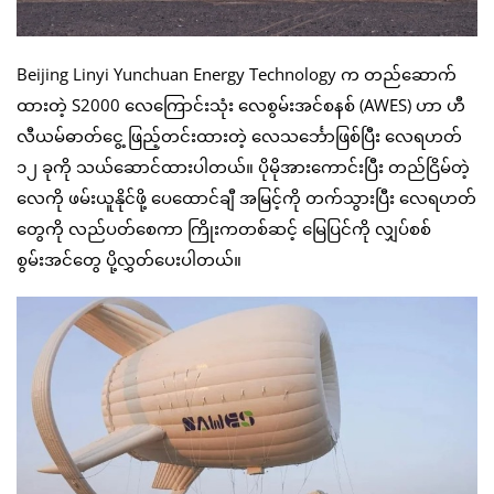
Beijing Linyi Yunchuan Energy Technology က တည်ဆောက်
ထားတဲ့ S2000 လေကြောင်းသုံး လေစွမ်းအင်စနစ် (AWES) ဟာ ဟီ
လီယမ်ဓာတ်ငွေ့ ဖြည့်တင်းထားတဲ့ လေသင်္ဘောဖြစ်ပြီး လေရဟတ်
၁၂ ခုကို သယ်ဆောင်ထားပါတယ်။ ပိုမိုအားကောင်းပြီး တည်ငြိမ်တဲ့
လေကို ဖမ်းယူနိုင်ဖို့ ပေထောင်ချီ အမြင့်ကို တက်သွားပြီး လေရဟတ်
တွေကို လည်ပတ်စေကာ ကြိုးကတစ်ဆင့် မြေပြင်ကို လျှပ်စစ်
စွမ်းအင်တွေ ပို့လွှတ်ပေးပါတယ်။