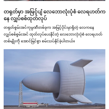
တရုတ်မှာ အမြင့်ပျံ လေဘောလုံးပုံစံ လေရဟတ်က
နေ လျှပ်စစ်ထုတ်လုပ်
တရုတ်စွမ်းအင်ကုမ္ပဏီတစ်ခုက အမြင့်ပိုင်းမှာရှိတဲ့ လေကနေ
လျှပ်စစ်စွမ်းအင် ထုတ်လုပ်ပေးနိုင်တဲ့ လေဘောလုံးပုံစံ လေရဟတ်
တစ်မျိုးကို အောင်မြင်စွာ စမ်းသပ်နိုင်ခဲ့ပါတယ်။