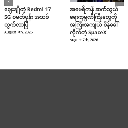
ဈေးချိုတဲ့ Redmi 17
အမေရိကန် ဆက်သွယ်
5G စမတ်ဖုန်း အသစ်
ရေးကုမ္ပဏီကြီးတွေကို
ထွက်လာပြီ
အကြီးအကျယ် စိန်ခေါ်
လိုက်တဲ့ SpaceX
August 7th, 2026
August 7th, 2026