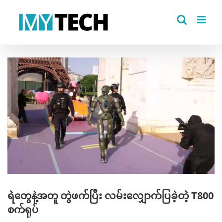
Skip
to
content
View
Larger
Image
ရဲတွေနဲ့အတူ တွဲဖက်ပြီး လမ်းလျှောက်ပြခဲ့တဲ့ T800
စက်ရုပ်