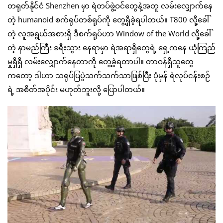
တရုတ်နိုင်ငံ Shenzhen မှာ ရဲတပ်ဖွဲ့ဝင်တွေနဲ့အတူ လမ်းလျှောက်နေ
တဲ့ humanoid စက်ရုပ်တစ်ရုပ်ကို တွေ့ရှိခဲ့ရပါတယ်။ T800 လို့ခေါ်
တဲ့ လူအရွယ်အစားရှိ ဒီစက်ရုပ်ဟာ Window of the World လို့ခေါ်
တဲ့ နာမည်ကြီး ခရီးသွား နေရာမှာ ရဲအရာရှိတွေရဲ့ ရှေ့ကနေ ယုံကြည်
မှုရှိရှိ လမ်းလျှောက်နေတာကို တွေ့ခဲ့ရတာပါ။ တာဝန်ရှိသူတွေ
ကတော့ ဒါဟာ သရုပ်ပြပွဲသက်သက်သာဖြစ်ပြီး ပုံမှန် ရဲလုပ်ငန်းစဉ်
ရဲ့ အစိတ်အပိုင်း မဟုတ်ဘူးလို့ ပြောပါတယ်။