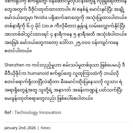
ဒီစက်ရုပ်ကို စက်ရုံတွေ၊ ဝန်ဆောင်မှုလုပ်ငန်းတွေနဲ့ လုံခြုံရေးတာဝန်
တွေအတွက် ဒီဇိုင်းထုတ်ထားတာပါ။ AI စနစ်နဲ့ မောင်းနှင်ပြီး အချို့
မော်ဒယ်တွေမှာ Nvidia ပရိုဆက်ဆာတွေကို အသုံးပြုထားပါတယ်။
တစ်နာရီကို ၆.၇ မိုင် (၁၀.၈ ကီလိုမီတာ) နှုန်းနဲ့ လမ်းလျှောက်နိုင်ပြီး
အားတစ်ခါသွင်းထားရင် ၄ နာရီကနေ ၅ နာရီအထိ အသုံးခံပါတယ်။
အခြေခံ မော်ဒယ်တွေကတော့ ဒေါ်လာ ၂၅,၀၀၀ ဝန်းကျင်ကနေ
စတင်ပါတယ်။
Shenzhen က ကင်းလှည့်မှုဟာ စမ်းသပ်မှုတစ်ခုသာ ဖြစ်ပေမယ့် ဒီ
ဗီဒီယိုဖိုင်က humanoid စက်ရုပ်တွေ လူထုကြားထဲကို ဘယ်လို
စတင်ရောက်ရှိလာပြီလဲဆိုတာ မီးမောင်းထိုးပြနေသလို လူသား ရဲ
အရာရှိတွေနဲ့အတူ သူတို့ရဲ့ အနာဂတ် အခန်းကဏ္ဍနဲ့ ပတ်သက်ပြီး
မေးခွန်းထုတ်စရာတွေလည်း ဖြစ်ပေါ်စေပါတယ်။
Ref :
Technology Innovation
January 2nd, 2026
|
News