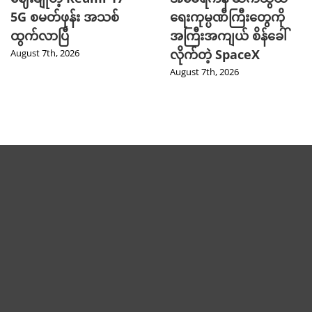
5G စမတ်ဖုန်း အသစ်
ရေးကုမ္ပဏီကြီးတွေကို
ထွက်လာပြီ
အကြီးအကျယ် စိန်ခေါ်
လိုက်တဲ့ SpaceX
August 7th, 2026
August 7th, 2026