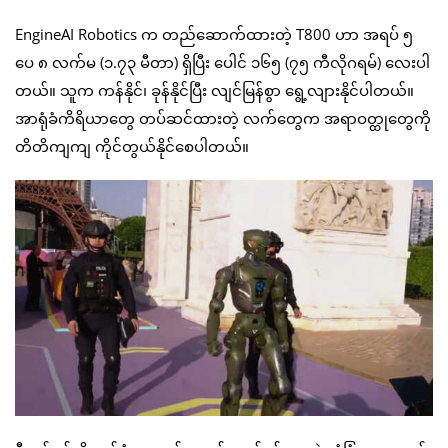
EngineAI Robotics က တည်ဆောက်ထားတဲ့ T800 ဟာ အရပ် ၅
ပေ ၈ လက်မ (၁.၇၃ မီတာ) ရှိပြီး ပေါင် ၁၆၅ (၇၅ ကီလိုဂရမ်) လေးပါ
တယ်။ သူက ကန်နိုင်၊ ခုန်နိုင်ပြီး လျင်မြန်စွာ ရွေ့လျားနိုင်ပါတယ်။
အာရုံခံကိရိယာတွေ တပ်ဆင်ထားတဲ့ လက်တွေက အရာဝတ္ထုတွေကို
တိတိကျကျ ကိုင်တွယ်နိုင်စေပါတယ်။