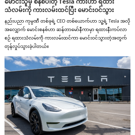
မောင်းသူမဲ့ စနစ်ပါတဲ့ Tesla ကားဟာ ရထား
သံလမ်းကို ကားလမ်းထင်ပြီး မောင်းဝင်သွား
နည်းပညာ ကုမ္ပဏီ တစ်ခုရဲ့ CEO တစ်ယောက်ဟာ သူ့ရဲ့ Tesla အလို
အလျှောက် မောင်းစနစ်ဟာ ဆန်တာမော်နီကာမှာ ရထားနီးကပ်လာ
စဉ် ရထားသံလမ်းကို ကားလမ်းထင်ကာ မောင်းဝင်သွားတဲ့အတွက်
တုန်လှုပ်သွားခဲ့ပါတယ်။