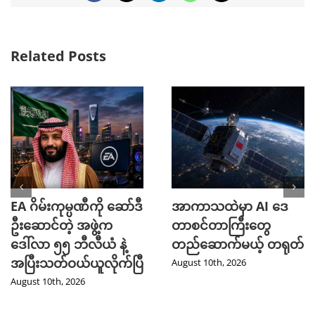
Related Posts
EA ဂိမ်းကုမ္ပဏီကို ဆော်ဒီ
အာကာသထဲမှာ AI ဒေ
ဦးဆောင်တဲ့ အဖွဲ့က
တာစင်တာကြီးတွေ
ဒေါ်လာ ၅၅ ဘီလီယံ နဲ့
တည်ဆောက်မယ့် တရုတ်
အပြီးသတ်ဝယ်ယူလိုက်ပြီ
August 10th, 2026
August 10th, 2026