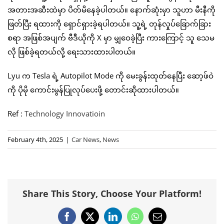
အတားအဆီးထဲမှာ ပိတ်မိနေခဲ့ပါတယ်။ နောက်ဆုံးမှာ သူဟာ မီးနီကို
ဖြတ်ပြီး ရထားကို ရှောင်ရှားခဲ့ရပါတယ်။ သူ့ရဲ့ တုန်လှုပ်ခြောက်ခြား
စရာ အဖြစ်အပျက် ဗီဒီယိုကို X မှာ မျှဝေခဲ့ပြီး ကားကြောင့် သူ သေမ
လို ဖြစ်ခဲ့ရတယ်လို့ ရေးသားထားပါတယ်။
Lyu က Tesla ရဲ့ Autopilot Mode ကို မေးခွန်းထုတ်နေပြီး ဆော့ဖ်ဝဲ
ကို ပိုမို ကောင်းမွန်ပြုလုပ်ပေးဖို့ တောင်းဆိုထားပါတယ်။
Ref :
Technology Innovatioin
February 4th, 2025
|
Car News
,
News
Share This Story, Choose Your Platform!
Facebook
X
LinkedIn
WhatsApp
Email