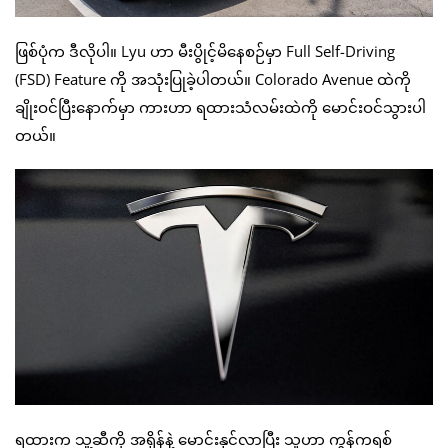
ဖြစ်ပုံက ဒီလိုပါ။ Lyu ဟာ မီးပွိုင့်မိနေစဉ်မှာ Full Self-Driving
(FSD) Feature ကို အသုံးပြုခဲ့ပါတယ်။ Colorado Avenue ထဲကို
ချိုးဝင်ပြီးနောက်မှာ ကားဟာ ရထားသံလမ်းထဲကို မောင်းဝင်သွားပါ
တယ်။
ရထားက သူ့ဆီကို အရှိန်နဲ့ မောင်းနှင်လာပြီး သူဟာ ကွန်ကရစ်