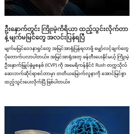
ဦးနှောက်တွင်း ကြိုးမဲ့ကိရိယာ ထည့်သွင်းလိုက်တာ
နဲ့ မျက်မမြင်တွေ အလင်းပြန်ရပြီ
မျက်မမြင်ဝေဒနာရှင်တွေ အမြင်အာရုံပြန်ရလာဖို့ မျှော်လင့်ချက်တွေ
ပိုတောက်ပလာပါတယ်။ အမြင်အာရုံအတု ဖန်တီးပေးနိုင်မယ့် ကြိုးမဲ့
ဦးနှောက်မြှုပ်နှံမှုစနစ် (ICVP) ကို အမေရိကန်နိုင်ငံ Rush တက္ကသိုလ်
ဆေးဘက်ဆိုင်ရာစင်တာမှာ တတိယမြောက်လူနာကို အောင်မြင်စွာ
ထည့်သွင်းပေးလိုက်ပြီ ဖြစ်ပါတယ်။