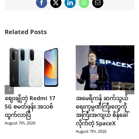
Facebook
X
LinkedIn
WhatsApp
Email
Related Posts
ဈေးချိုတဲ့ Redmi 17
အမေရိကန် ဆက်သွယ်
5G စမတ်ဖုန်း အသစ်
ရေးကုမ္ပဏီကြီးတွေကို
ထွက်လာပြီ
အကြီးအကျယ် စိန်ခေါ်
လိုက်တဲ့ SpaceX
August 7th, 2026
August 7th, 2026