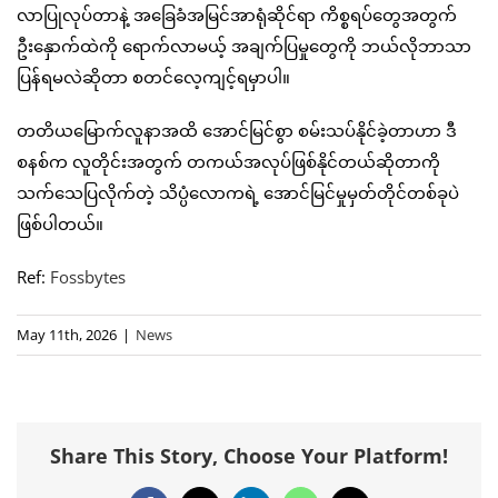
လာပြုလုပ်တာနဲ့ အခြေခံအမြင်အာရုံဆိုင်ရာ ကိစ္စရပ်တွေအတွက်
ဦးနှောက်ထဲကို ရောက်လာမယ့် အချက်ပြမှုတွေကို ဘယ်လိုဘာသာ
ပြန်ရမလဲဆိုတာ စတင်လေ့ကျင့်ရမှာပါ။
တတိယမြောက်လူနာအထိ အောင်မြင်စွာ စမ်းသပ်နိုင်ခဲ့တာဟာ ဒီ
စနစ်က လူတိုင်းအတွက် တကယ်အလုပ်ဖြစ်နိုင်တယ်ဆိုတာကို
သက်သေပြလိုက်တဲ့ သိပ္ပံလောကရဲ့ အောင်မြင်မှုမှတ်တိုင်တစ်ခုပဲ
ဖြစ်ပါတယ်။
Ref:
Fossbytes
May 11th, 2026
|
News
Share This Story, Choose Your Platform!