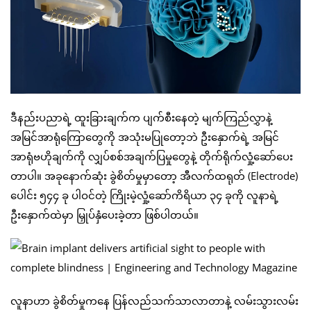
ဒီနည်းပညာရဲ့ ထူးခြားချက်က ပျက်စီးနေတဲ့ မျက်ကြည်လွှာနဲ့
အမြင်အာရုံကြောတွေကို အသုံးမပြုတော့ဘဲ ဦးနှောက်ရဲ့ အမြင်
အာရုံဗဟိုချက်ကို လျှပ်စစ်အချက်ပြမှုတွေနဲ့ တိုက်ရိုက်လှုံ့ဆော်ပေး
တာပါ။ အခုနောက်ဆုံး ခွဲစိတ်မှုမှာတော့ အီလက်ထရုတ် (Electrode)
ပေါင်း ၅၄၄ ခု ပါဝင်တဲ့ ကြိုးမဲ့လှုံ့ဆော်ကိရိယာ ၃၄ ခုကို လူနာရဲ့
ဦးနှောက်ထဲမှာ မြှုပ်နှံပေးခဲ့တာ ဖြစ်ပါတယ်။
လူနာဟာ ခွဲစိတ်မှုကနေ ပြန်လည်သက်သာလာတာနဲ့ လမ်းသွားလမ်း