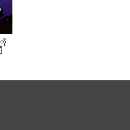
ကို
Meta ရဲ့ AI မော်ဒယ် အင်တာနက်
Xiao
ီ
ချိတ်ဆက်ကာ အခြားကုမ္ပဏီတစ်ခု
ဆာနဲ့
ကို ဟက်ခ်လုပ်ခဲ့
Redmi
August 6th, 2026
August 