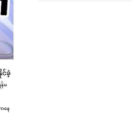
်ခဲ့
န်မ
ထဲကနေ