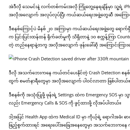
အဲဒီလို သေမင်းနဲ့ လက်တစ်ကမ်းအလို ကြုံတွေ့နေရချိန်မှာ သူ့ရဲ့ iPho
အလိုအလျောက် အလုပ်လုပ်ပြီး ကယ်ဆယ်ရေးအဖွဲ့တွေဆီ အကြောင်
ဒီစနစ်ကြောင့်ပဲ မိနစ် ၂၀ အကြာမှာ ကယ်ဆယ်ရေးအဖွဲ့တွေ ရောက်ရှိလ
က ပြင်းပြင်းထန်ထန် ရိုက်ခတ်မှုကို သိရှိတာနဲ့ ၁၀ စက္ကန့်ကြာ
တဲ့ တည်နေရာနဲ့တကွ အလိုအလျောက် ဖုန်းခေါ်ဆို အကြောင်းကြာ
ဒီလို အသက်ဘေးကနေ ကယ်တင်ပေးနိုင်တဲ့ Crash Detection စနစ်ဟာ 
ထွက် စမတ်နာရီတွေမှာ အလိုအလျောက် ပါဝင်လာတာ ဖြစ်ပါတယ်
ဒီစနစ်ကို အသုံးပြုဖို့ ဖုန်းရဲ့ Settings ထဲက Emergency SOS မှာ 
လည်း Emergency Calls & SOS ကို ဖွင့်ထားဖို့ လိုအပ်ပါတယ်။
ဒါ့အပြင် Health App ထဲက Medical ID မှာ ကိုယ့်ရဲ့ ရောဂါအခံ၊ 
ဖြည့်စွက်ထားရင် အရေးပေါ်အခြေအနေတွေမှာ အသက်ဘေးကနေ ကာက