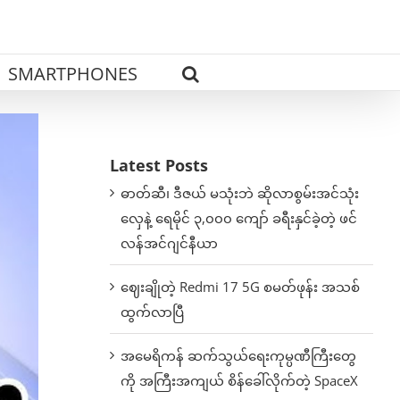
SMARTPHONES
Latest Posts
ဓာတ်ဆီ၊ ဒီဇယ် မသုံးဘဲ ဆိုလာစွမ်းအင်သုံး
လှေနဲ့ ရေမိုင် ၃,၀၀၀ ကျော် ခရီးနှင်ခဲ့တဲ့ ဖင်
လန်အင်ဂျင်နီယာ
ဈေးချိုတဲ့ Redmi 17 5G စမတ်ဖုန်း အသစ်
ထွက်လာပြီ
အမေရိကန် ဆက်သွယ်ရေးကုမ္ပဏီကြီးတွေ
ကို အကြီးအကျယ် စိန်ခေါ်လိုက်တဲ့ SpaceX