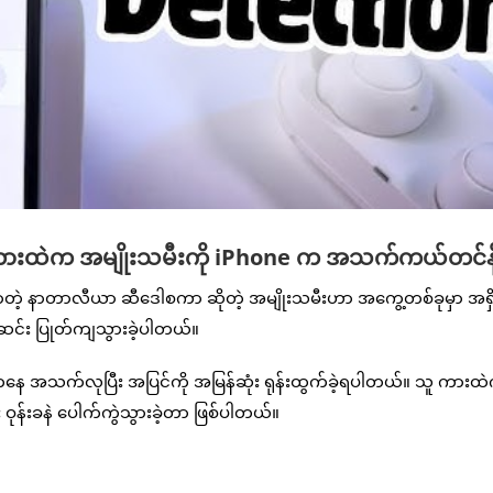
ကားထဲက အမျိုးသမီးကို iPhone က အသက်ကယ်တင်နိုင
 နာတာလီယာ ဆီဒေါစကာ ဆိုတဲ့ အမျိုးသမီးဟာ အကွေ့တစ်ခုမှာ အရှိ
်ဆင်း ပြုတ်ကျသွားခဲ့ပါတယ်။
ကနေ အသက်လုပြီး အပြင်ကို အမြန်ဆုံး ရုန်းထွက်ခဲ့ရပါတယ်။ သူ ကား
ုံး ဝုန်းခနဲ ပေါက်ကွဲသွားခဲ့တာ ဖြစ်ပါတယ်။