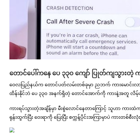
တောင်ပေါ်ကနေ ပေ ၃၃၀ ကျော် ပြုတ်ကျသွားတဲ့ 
ဝေလပြည်နယ်က တောင်ပတ်လမ်းတစ်ခုမှာ ညဘက် ကားမောင်းလာတဲ့
ထိန်းနိုင်ဘဲ ပေ ၃၃၀ အနက်ရှိတဲ့ တောင်အောက်ကို ကားနဲ့အတူ လိမ့
ကားရပ်သွားတဲ့အချိန်မှာ မီးစွဲလောင်နေတာကြောင့် သူဟာ ကားထဲ
ရုန်းထွက်ပြီး ဝေးရာကို ပြေးပြီး စက္ကန့်ပိုင်းအကြာမှာပဲ ကားတစ်စီးလ