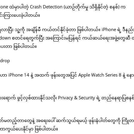
ne ထဲမှာပါတဲ့ Crash Detection (ယာဉ်တိုက်မှု သိရှိနိုင်တဲ့ စနစ်) က
းကြားပေးခဲ့ပါတယ်။
ာပြီး သူ့ကို အချိန်မီ ကယ်တင်နိုင်ခဲ့တာ ဖြစ်ပါတယ်။ iPhone ရဲ့ ဒီန
 Countdown စတင်ရေတွက်ပြီး အကြောင်းမပြန်ရင် ကယ်ဆယ်ရေးအဖွဲ့တွေဆီ
းပေးတာ ဖြစ်ပါတယ်။
iPhone 14 နဲ့ အထက် ဖုန်းတွေအပြင် Apple Watch Series 8 နဲ့ နောက်
။
သွားရောက် ဖွင့်လှစ်ထားနိုင်သလို၊ Privacy & Security ရဲ့ တည်နေရာပြစနစ်
ဓာတ်မတည့်တာတွေနဲ့ အရေးပေါ် ဆက်သွယ်ရမယ့် ဖုန်းနံပါတ်တွေကို ကြိုတ
ွယ်ပေးနိုင်မှာ ဖြစ်ပါတယ်။