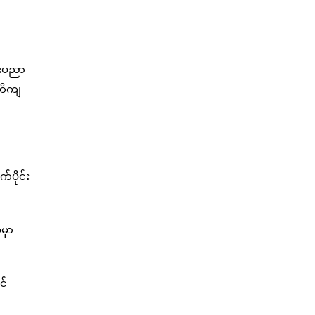
ည်းပညာ
 တိကျ
ပိုင်း
မှာ
င်