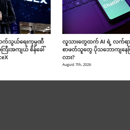
က်သွယ်ရေးကုမ္ပဏီ
လူသားတွေထက် AI ရဲ့ လက်ရာ
ကြီးအကျယ် စိန်ခေါ်
စာဖတ်သူတွေ ပိုသဘောကျနေပြ
aceX
လား?
August 7th, 2026