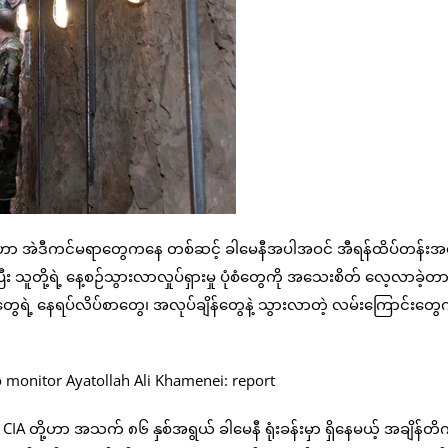
ွေဟာ အဲဒီကင်မရာတွေကနေ တစ်ဆင့် ခါမေနီအပါအဝင် အီရန်ထိပ်တန်းအရ
း သူတို့ရဲ့ နေ့စဉ်သွားလာလှုပ်ရှားမှု ပုံစံတွေကို အသေးစိတ် လေ့လာခဲ့တာ
တွေရဲ့ နေရပ်လိပ်စာတွေ၊ အလုပ်ချိန်တွေနဲ့ သွားလာတဲ့ လမ်းကြောင်းတွေက
တို့ဟာ အသက် ၈၆ နှစ်အရွယ် ခါမေနီ ရုံးခန်းမှာ ရှိနေမယ့် အချိန်တိကျ