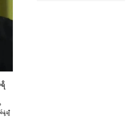
ရိ
ာ
ဲ့ချီ