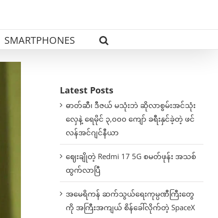
SMARTPHONES
Latest Posts
ဓာတ်ဆီ၊ ဒီဇယ် မသုံးဘဲ ဆိုလာစွမ်းအင်သုံး
လှေနဲ့ ရေမိုင် ၃,၀၀၀ ကျော် ခရီးနှင်ခဲ့တဲ့ ဖင်
လန်အင်ဂျင်နီယာ
ဈေးချိုတဲ့ Redmi 17 5G စမတ်ဖုန်း အသစ်
ထွက်လာပြီ
အမေရိကန် ဆက်သွယ်ရေးကုမ္ပဏီကြီးတွေ
ကို အကြီးအကျယ် စိန်ခေါ်လိုက်တဲ့ SpaceX