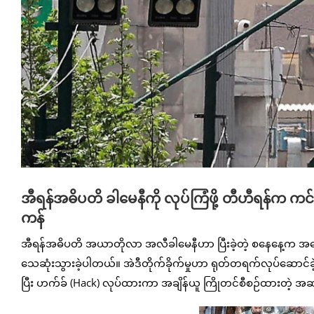
အီရန်အဓိပတိ ခါမေနီကို လုပ်ကြံဖို့ တီဟီရန်က ကင်မရ
ကန်
အီရန်အဓိပတိ အယာတိုလာ အလီခါမေနီဟာ ပြီးခဲ့တဲ့ စနေနေ့က အမေရိကန်
သေဆုံးသွားခဲ့ပါတယ်။ အဲဒီတိုက်ခိုက်မှုဟာ ရုတ်တရက်လုပ်ဆောင်ခဲ
ပြီး ဟက်ခ် (Hack) လုပ်ထားကာ အချိန်ယူ ကြိုတင်စီစဉ်ထားတဲ့ အဆ