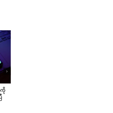
ကို
Meta ရဲ့ AI မော်ဒယ် အင်တာနက်
Xiao
ီ
ချိတ်ဆက်ကာ အခြားကုမ္ပဏီတစ်ခု
ဆာနဲ့
ကို ဟက်ခ်လုပ်ခဲ့
Redmi
August 6th, 2026
August 