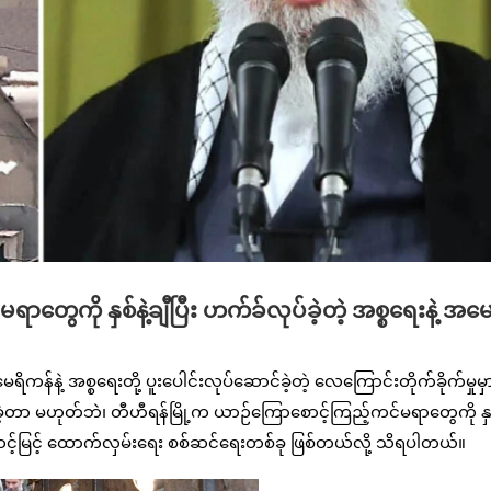
ာတွေကို နှစ်နဲ့ချီပြီး ဟက်ခ်လုပ်ခဲ့တဲ့ အစ္စရေးနဲ့ အမေ
နဲ့ အစ္စရေးတို့ ပူးပေါင်းလုပ်ဆောင်ခဲ့တဲ့ လေကြောင်းတိုက်ခိုက်မှုမှ
့တာ မဟုတ်ဘဲ၊ တီဟီရန်မြို့က ယာဉ်ကြောစောင့်ကြည့်ကင်မရာတွေကို နှစ်န
င့်မြင့် ထောက်လှမ်းရေး စစ်ဆင်ရေးတစ်ခု ဖြစ်တယ်လို့ သိရပါတယ်။