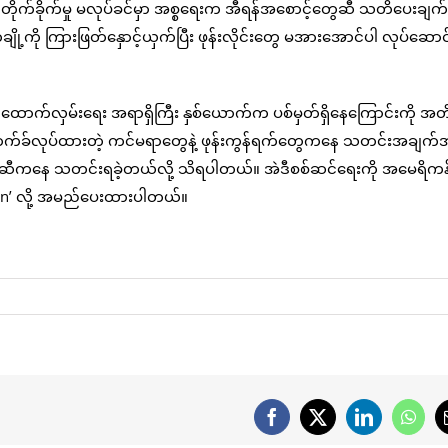
ုက်ခိုက်မှု မလုပ်ခင်မှာ အစ္စရေးက အီရန်အစောင့်တွေဆီ သတိပေးချက
ျို့ကို ကြားဖြတ်နှောင့်ယှက်ပြီး ဖုန်းလိုင်းတွေ မအားအောင်ပါ လုပ်ဆောင်
်က ထောက်လှမ်းရေး အရာရှိကြီး နှစ်ယောက်က ပစ်မှတ်ရှိနေကြောင်းကို 
့က ဟက်ခ်လုပ်ထားတဲ့ ကင်မရာတွေနဲ့ ဖုန်းကွန်ရက်တွေကနေ သတင်းအချ
ီကနေ သတင်းရခဲ့တယ်လို့ သိရပါတယ်။ အဲဒီစစ်ဆင်ရေးကို အမေရိက
Lion’ လို့ အမည်ပေးထားပါတယ်။
Facebook
X
LinkedIn
What