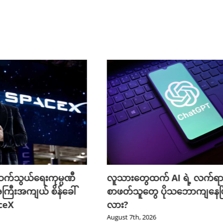
က်သွယ်ရေးကုမ္ပဏီ
လူသားတွေထက် AI ရဲ့ လက်ရာ
ကြီးအကျယ် စိန်ခေါ်
စာဖတ်သူတွေ ပိုသဘောကျနေပြ
aceX
လား?
August 7th, 2026