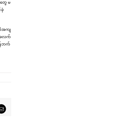
်တွေ မ
ခဲ့
အတိအကျ
က်အလက်
န်ဘက်
sApp
Email