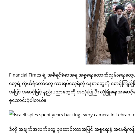
Financial Times ရဲ့ အစီရင်ခံစာအရ အစ္စရေးထောက်လှမ်းရေးတ
တွေရဲ့ ကိုယ်ရံတော်တွေ ကားရပ်လေ့ရှိတဲ့ နေရာတွေကို စောင့်ကြည့်ပြီ
အပြင် အဆင့်မြင့် နည်းပညာတွေကို အသုံးပြုပြီး လုံခြုံရေးအစောင့်
စုဆောင်းခဲ့ပါတယ်။
ဒီလို အချက်အလက်တွေ စုဆောင်းတာအပြင် အစ္စရေးနဲ့ အမေရိကန် CIA 