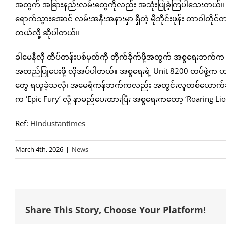
အတွက် အခြားနည်းလမ်းတွေကိုလည်း အသုံးပြုခဲ့ကြပါသေးတယ်။ တိ
ရောက်သွားအောင် လမ်းအနီးအနားမှာ ရှိတဲ့ မိုဘိုင်းဖုန်း တာဝါတိုင်တခ
တယ်လို့ ဆိုပါတယ်။
ခါမေနီလို ထိပ်တန်းပစ်မှတ်ကို တိုက်ခိုက်ဖို့အတွက် အစ္စရေးဘက
အတည်ပြုပေးဖို့ လိုအပ်ပါတယ်။ အစ္စရေးရဲ့ Unit 8200 တပ်ဖွဲ
တွေ ရယူခဲ့သလို၊ အမေရိကန်ဘက်ကလည်း အတွင်းလူတစ်ယောက်ဆ
က ‘Epic Fury’ လို့ နာမည်ပေးထားပြီး အစ္စရေးကတော့ ‘Roaring 
Ref:
Hindustantimes
March 4th, 2026
|
News
Share This Story, Choose Your Platform!