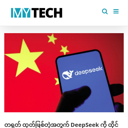
Skip
to
content
View
Larger
Image
တရုတ် ထုတ်ဖြစ်တဲ့အတွက် DeepSeek ကို ထိုင်