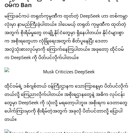
ဝမ်က Ban
မကြာခင်ကပဲ တရုတ်ကုမ္ပဏီက ထုတ်တဲ့ DeepSeek ဟာ တစ်ကမ္ဘာ
လုံးမှာ နာမည်ကြီးခဲ့ပါတယ်။ ဒါပေမယ့် တရုတ် ကုမ္ပဏီက ထုတ်တဲ့
အတွက် စိုးရိမ်မှုတွေ တချို့နိုင်ငံတွေမှာ ရှိနေပါတယ်။ နိုင်ငံများစွာ
က အစိုးရတွေဟာ လုံခြုံရေးအတွက် စိတ်ပူနေပြီး ဒေတာ
အလွဲသုံးစားလုပ်မှာကို ကြောက်နေကြပါတယ်။ အခုတော့ ထိုင်ဝမ်
က DeepSeek ကို ပိတ်ပင်လိုက်ပါတယ်။
ထိုင်ဝမ်ရဲ့ ဒစ်ဂျစ်တယ် ဝန်ကြီးဌာနက သောကြာနေ့မှာ ပိတ်ပင်လိုက်
တယ်လို့ ကြေညာလိုက်ပါတယ်။ အစိုးရဌာနတွေနဲ့ အဓိက လုပ်ငန်း
တွေမှာ DeepSeek ကို သုံးလို့ မရတော့ပါဘူး။ အစိုးရက ဒေတာတွေ
ပေါက်ကြားမှာကို စိုးရိမ်တဲ့အတွက် အခုလို ပိတ်ပင်တာလို့ ပြောပါ
တယ်။