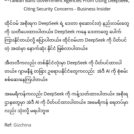
ထိုင်ဝမ် အစိုးရက DeepSeek ရဲ့ ဒေတာ စုဆောင်းတဲ့ နည်းလမ်းတွေ
ကို သတိပေးထားပါတယ်။ DeepSeek ကနေ ဒေတာတွေ ပေါက်
ကြားနိုင်တယ်လို့ ပြောပါတယ်။ ထိုင်ဝမ်ဟာ DeepSeek ကို ပိတ်ပင်
တဲ့ အထဲမှာ နောက်ဆုံး နိုင်ငံ ဖြစ်လာပါတယ်။
အီတလီကလည်း တစ်နိုင်ငံလုံးမှာ DeepSeek ကို ပိတ်ပင်ထားပါ
တယ်။ ဂျာမနီနဲ့ တခြား ဥရောပနိုင်ငံတွေကလည်း အဲဒီ AI ကို စုံစမ်း
စစ်ဆေးနေကြပါတယ်။
အမေရိကန်ကလည်း DeepSeek ကို ကန့်သတ်ထားပါတယ်။ အစိုးရ
ဌာနတွေမှာ အဲဒီ AI ကို ပိတ်ပင်ထားပါတယ်။ အမေရိကန် ရေတပ်မှာ
လည်း သုံးလို့ မရပါဘူး။
Ref:
Gizchina