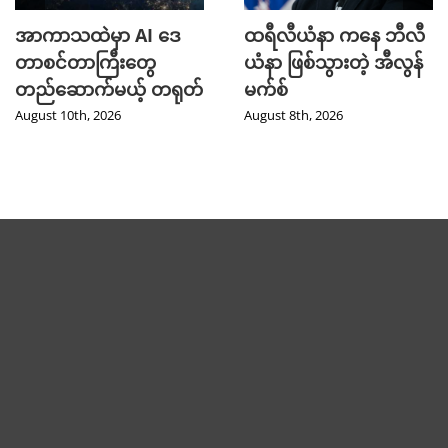
အာကာသထဲမှာ AI ဒေ
ထရီလီယံနာ ကနေ ဘီလီ
တာစင်တာကြီးတွေ
ယံနာ ဖြစ်သွားတဲ့ အီလွန်
တည်ဆောက်မယ့် တရုတ်
မက်စ်
August 10th, 2026
August 8th, 2026