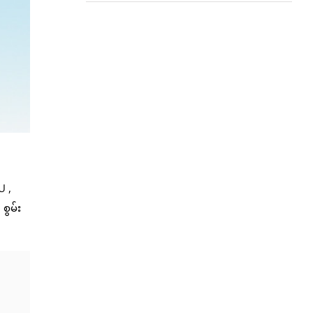
U ,
စွမ်း