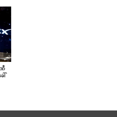
ပဏီ
လူသားတွေထက် AI ရဲ့ လက်ရာကို
Meta 
ေါ်
စာဖတ်သူတွေ ပိုသဘောကျနေပြီ
ချိတ်
လား?
ကို ဟက
August 7th, 2026
August 