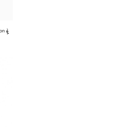
n နဲ့