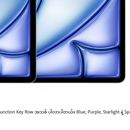
နဲ့ Function Key Row အသစ် ပါလာပါတယ်။ Blue, Purple, Starlight နဲ့ S