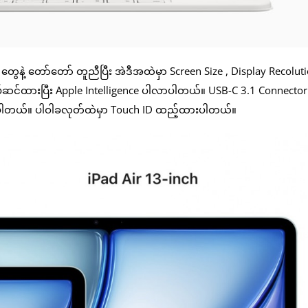
တွေနဲ့ တော်တော် တူညီပြီး အဲဒီအထဲမှာ Screen Size , Display Recolutio
ပ်ဆင်ထားပြီး Apple Intelligence ပါလာပါတယ်။ USB-C 3.1 Connector
ထားပါတယ်။ ပါဝါခလုတ်ထဲမှာ Touch ID ထည့်ထားပါတယ်။