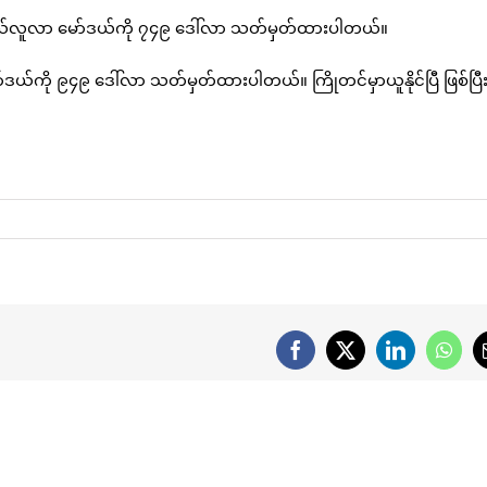
့ ဆယ်လူလာ မော်ဒယ်ကို ၇၄၉ ဒေါ်လာ သတ်မှတ်ထားပါတယ်။
ဒယ်ကို ၉၄၉ ဒေါ်လာ သတ်မှတ်ထားပါတယ်။ ကြိုတင်မှာယူနိုင်ပြီ ဖြစ်ပြီ
Facebook
X
LinkedIn
What