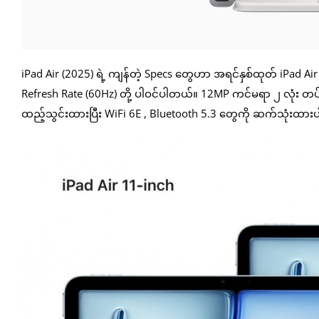
iPad Air (2025) ရဲ့ ကျန်တဲ့ Specs တွေဟာ အရင်နှစ်ထုတ် iPad Air 
Refresh Rate (60Hz) တို့ ပါဝင်ပါတယ်။ 12MP ကင်မရာ ၂ လုံး တ
ထည့်သွင်းထားပြီး WiFi 6E , Bluetooth 5.3 တွေကို ဆက်သုံး