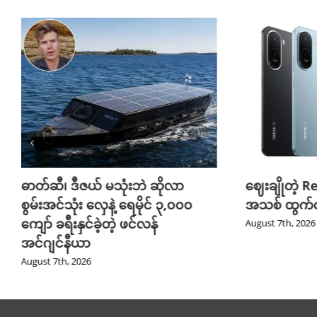
ဓာတ်ဆီ၊ ဒီဇယ် မသုံးဘဲ ဆိုလာ
ဈေးချိုတဲ့ R
စွမ်းအင်သုံး လှေနဲ့ ရေမိုင် ၃,၀၀၀
အသစ် ထွက်လ
ကျော် ခရီးနှင်ခဲ့တဲ့ ဖင်လန်
August 7th, 2026
အင်ဂျင်နီယာ
August 7th, 2026