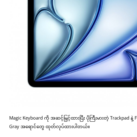
Magic Keyboard ကို အဆင့်မြှင့်ထားပြီး ပိုကြီးမားတဲ့ Trackpad 
Gray အရောင်တွေ ထုတ်လုပ်ထားပါတယ်။