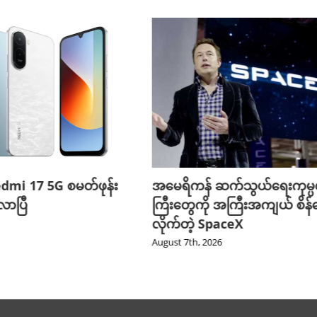
edmi 17 5G စမတ်ဖုန်း
အမေရိကန် ဆက်သွယ်ရေးကုမ္
ာပြီ
ကြီးတွေကို အကြီးအကျယ် စိန်ခ
လိုက်တဲ့ SpaceX
August 7th, 2026