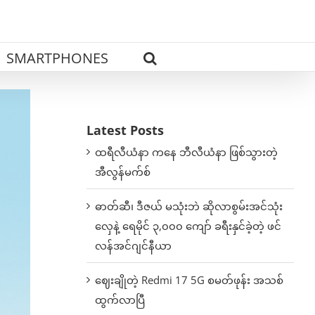
SMARTPHONES
Latest Posts
ထရီလီယံနာ ကနေ ဘီလီယံနာ ဖြစ်သွားတဲ့
အီလွန်မက်စ်
ဓာတ်ဆီ၊ ဒီဇယ် မသုံးဘဲ ဆိုလာစွမ်းအင်သုံး
လှေနဲ့ ရေမိုင် ၃,၀၀၀ ကျော် ခရီးနှင်ခဲ့တဲ့ ဖင်
လန်အင်ဂျင်နီယာ
ဈေးချိုတဲ့ Redmi 17 5G စမတ်ဖုန်း အသစ်
ထွက်လာပြီ