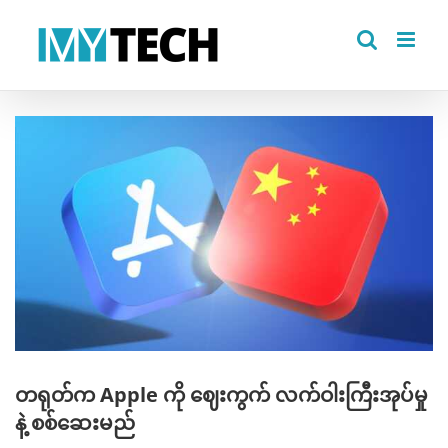
Skip
to
content
View
Larger
Image
တရုတ်က Apple ကို ဈေးကွက် လက်ဝါးကြီးအုပ်မှု
နဲ့ စစ်ဆေးမည်