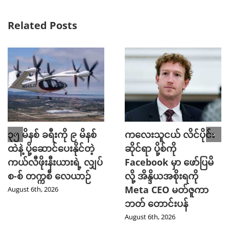
Related Posts
၃၅ မိနစ် ခရီးကို ၉ မိနစ်
ကလေးသူငယ် လိင်ပိုင်း
ထဲနဲ့ ပို့ဆောင်ပေးနိုင်တဲ့
ဆိုင်ရာ ပို့စ်ကို
ကယ်လီဖိုးနီးယားရဲ့ လျှပ်
Facebook မှာ ဖော်ပြမိ
စ-စ် တက္ကစီ လေယာဉ်
လို့ အိန္ဒိယအစိုးရကို
Meta CEO မတ်ဇူကာ
August 6th, 2026
ဘတ် တောင်းပန်
August 6th, 2026