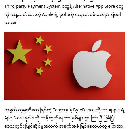
Third-party Payment System တွေနဲ့ Alternative App Store တွေ
ကို ကန့်သတ်ထားတဲ့ Apple ရဲ့ မူဝါဒကို လေ့လာစစ်ဆေးမှာ ဖြစ်ပါ
တယ်။
တရုတ် ကုမ္ပဏီတွေ ဖြစ်တဲ့ Tencent နဲ့ ByteDance တို့ဟာ Apple ရဲ့
App Store မူဝါဒကို ကန့်ကွက်နေတာ နှစ်များစွာ ကြာပြီ ဖြစ်ပြီး
ဒေသတွင်း ပြိုင်ဆိုင်မှုအတွက် အခက်အခဲ ဖြစ်စေတယ်လို့ ပြောထား