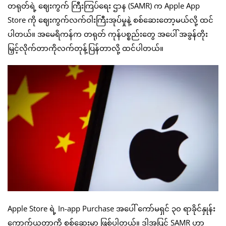
တရုတ်ရဲ့ ဈေးကွက် ကြီးကြပ်ရေး ဌာန (SAMR) က Apple App
Store ကို ဈေးကွက်လက်ဝါးကြီးအုပ်မှုနဲ့ စစ်ဆေးတော့မယ်လို့ ထင်
ပါတယ်။ အမေရိကန်က တရုတ် ကုန်ပစ္စည်းတွေ အပေါ် အခွန်တိုး
မြှင့်လိုက်တာကိုလက်တုန့်ပြန်တာလို့ ထင်ပါတယ်။
Apple Store ရဲ့ In-app Purchase အပေါ် ကော်မရှင် ၃၀ ရာခိုင်နှုန်း
ကောက်ယူတာကို စစ်ဆေးမှာ ဖြစ်ပါတယ်။ ဒါ့အပြင် SAMR ဟာ