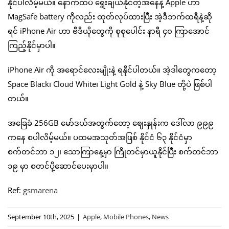
နိုင်ပါလိမ့်မယ်။ နောက်ထပ် ရွေးချယ်နိုင်တဲ့အနေနဲ့ Apple ဟာ
MagSafe battery ကိုလည်း ထုတ်လုပ်ထားပြီး အဲ့ဒီဘက်ထရီနဲ့ဆို
ရင် iPhone Air ဟာ ဗီဒီယိုတွေကို စုစုပေါင်း နာရီ ၄၀ ကြာအောင်
ကြည့်နိုင်မှာပါ။
iPhone Air ကို အရောင်လေးမျိုးနဲ့ ရနိုင်ပါတယ်။ အဲ့ဒါတွေကတော့
Space Black၊ Cloud White၊ Light Gold နဲ့ Sky Blue တို့ပဲ ဖြစ်ပါ
တယ်။
အခြေခံ 256GB မော်ဒယ်အတွက်တော့ ဈေးနှုန်းက ဒေါ်လာ ၉၉၉
ကနေ စပါလိမ့်မယ်။ ပထမအသုတ်အဖြစ် နိုင်ငံ ၆၃ နိုင်ငံမှာ
စက်တင်ဘာ ၁၂၊ သောကြာနေ့မှာ ကြိုတင်မှာယူနိုင်ပြီး စက်တင်ဘာ
၁၉ မှာ စတင်ပို့ဆောင်ပေးမှာပါ။
Ref:
gsmarena
September 10th, 2025
|
Apple
,
Mobile Phones
,
News