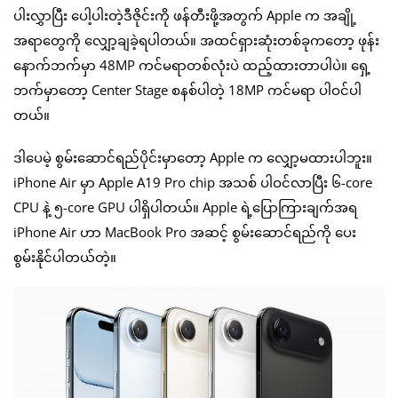
ပါးလွှာပြီး ပေါ့ပါးတဲ့ဒီဇိုင်းကို ဖန်တီးဖို့အတွက် Apple က အချို့
အရာတွေကို လျှော့ချခဲ့ရပါတယ်။ အထင်ရှားဆုံးတစ်ခုကတော့ ဖုန်း
နောက်ဘက်မှာ 48MP ကင်မရာတစ်လုံးပဲ ထည့်ထားတာပါပဲ။ ရှေ့
ဘက်မှာတော့ Center Stage စနစ်ပါတဲ့ 18MP ကင်မရာ ပါဝင်ပါ
တယ်။
ဒါပေမဲ့ စွမ်းဆောင်ရည်ပိုင်းမှာတော့ Apple က လျှော့မထားပါဘူး။
iPhone Air မှာ Apple A19 Pro chip အသစ် ပါဝင်လာပြီး ၆-core
CPU နဲ့ ၅-core GPU ပါရှိပါတယ်။ Apple ရဲ့ပြောကြားချက်အရ
iPhone Air ဟာ MacBook Pro အဆင့် စွမ်းဆောင်ရည်ကို ပေး
စွမ်းနိုင်ပါတယ်တဲ့။