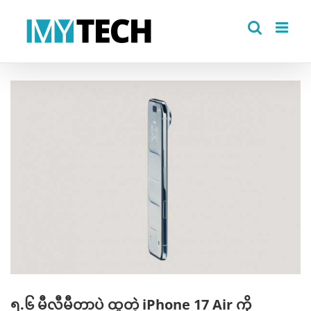
Skip
to
content
View
Larger
Image
၅.၆ မီလီမီတာပဲ ထူတဲ့ iPhone 17 Air ကို