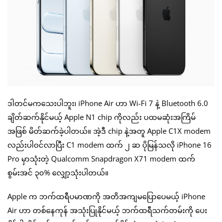
ဒါတင်မကသေးပါဘူး၊ iPhone Air ဟာ Wi-Fi 7 နဲ့ Bluetooth 6.0
ချိတ်ဆက်နိုင်မယ့် Apple N1 chip ကိုလည်း ပထမဆုံးအကြိမ်
အဖြစ် မိတ်ဆက်ခဲ့ပါတယ်။ အဲ့ဒီ chip နဲ့အတူ Apple C1X modem
လည်းပါဝင်လာပြီး C1 modem ထက် ၂ ဆ ပိုမြန်သလို iPhone 16
Pro မှာသုံးတဲ့ Qualcomm Snapdragon X71 modem ထက်
စွမ်းအင် ၃၀% လျှော့သုံးပါတယ်။
Apple က ဘက်ထရီပမာဏကို အတိအကျမပြောပေမယ့် iPhone
Air ဟာ တစ်နေကုန် အသုံးပြုနိုင်မယ့် ဘက်ထရီသက်တမ်းကို ပေး