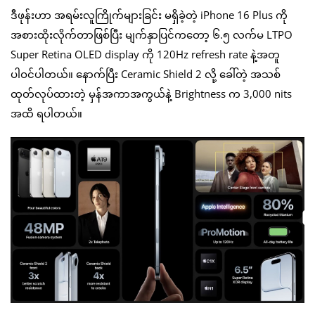
ဒီဖုန်းဟာ အရမ်းလူကြိုက်များခြင်း မရှိခဲ့တဲ့ iPhone 16 Plus ကို
အစားထိုးလိုက်တာဖြစ်ပြီး မျက်နှာပြင်ကတော့ ၆.၅ လက်မ LTPO
Super Retina OLED display ကို 120Hz refresh rate နဲ့အတူ
ပါဝင်ပါတယ်။ နောက်ပြီး Ceramic Shield 2 လို့ ခေါ်တဲ့ အသစ်
ထုတ်လုပ်ထားတဲ့ မှန်အကာအကွယ်နဲ့ Brightness က 3,000 nits
အထိ ရပါတယ်။