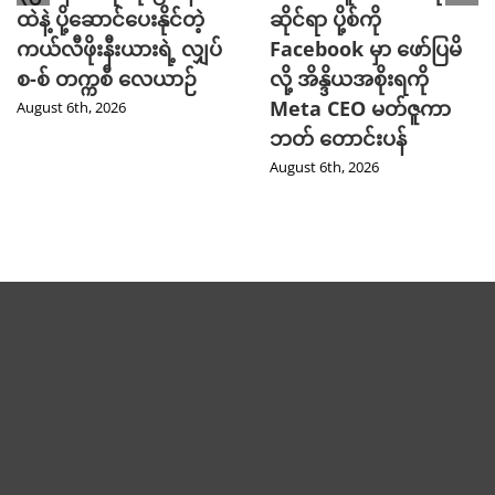
ထဲနဲ့ ပို့ဆောင်ပေးနိုင်တဲ့
ဆိုင်ရာ ပို့စ်ကို
ကယ်လီဖိုးနီးယားရဲ့ လျှပ်
Facebook မှာ ဖော်ပြမိ
စ-စ် တက္ကစီ လေယာဉ်
လို့ အိန္ဒိယအစိုးရကို
Meta CEO မတ်ဇူကာ
August 6th, 2026
ဘတ် တောင်းပန်
August 6th, 2026