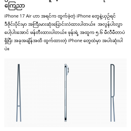
ကြေညာ
iPhone 17 Air ဟာ အရင်က ထွက်ခဲ့တဲ့ iPhone တွေနဲ့ယှဉ်ရင်
ဒီဇိုင်းပိုင်းမှာ အကြီးမားဆုံးပြောင်းလဲထားပါတယ်။ အလွန်ပါးလွှာ
ပေါ့ပါးအောင် ဖန်တီးထားပါတယ်။ ဖုန်းရဲ့ အထူက ၅.၆ မီလီမီတာပဲ
ရှိပြီး အခုအချိန်အထိ ထွက်ထားတဲ့ iPhone တွေထဲမှာ အပါးဆုံးပါ
ပဲ။