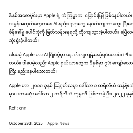
ဒီနှစ်အစောပိုင်းမှာ Apple ရဲ့ ကံကြမ္မာက ပြောင်းပြန်ဖြစ်နေပါတ
အခွန်အတုတ်တွေကနေ AI နည်းပညာတွေ နောက်ကျတာတွေ၊ ပြီးတော့ သူ
စိန်ခေါ်မှု ပေါင်းစုံကို ဖြတ်သန်းနေရလို့ ထိုးကျသွားခဲ့ပါတယ်။
ဆုံးရှုံးခဲ့ပါတယ်။
ဒါပေမဲ့ Apple ဟာ AI ပြိုင်ပွဲမှာ နောက်ကျကျန်နေခဲ့ရင်တောင်၊ 
တယ်။ ဒါပေမဲ့လည်း Apple ရှယ်ယာတွေက ဒီနှစ်မှာ ၇% ကျော်လောက်
ကြီး နည်းနေပါသေးတယ်။
Apple ဟာ ၂၀၁၈ ခုနှစ် သြဂုတ်လမှာ ဒေါ်လာ ၁ ထရီလီယံ တန်ဖိုးကိ
မှာ၊ ပထမဆုံး ဒေါ်လာ ၂ ထရီလီယံ ကုမ္ပဏီ ဖြစ်လာခဲ့ပြီး၊ ၂၀၂၂ ခုန
Ref :
cnn
October 29th, 2025
|
Apple
,
News