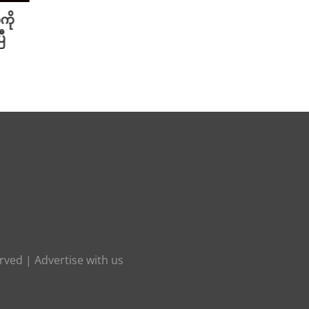
ကို
Meta ရဲ့ AI မော်ဒယ် အင်တာနက်
Xiao
ီ
ချိတ်ဆက်ကာ အခြားကုမ္ပဏီတစ်ခု
ဆာနဲ့
ကို ဟက်ခ်လုပ်ခဲ့
Redmi
August 6th, 2026
August 
erved |
Advertise with us