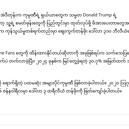
ယ်၊ အဲဒီတုန်းက ကုမ္ပဏီရဲ့ ရှယ်ယာတွေက သမ္မတ Donald Trump ရဲ့
့ရဲ့ စမတ်ဖုန်းတွေကို ပြည်တွင်းမှာ ထုတ်လုပ်ဖို့ ဖိအားပေးတာတွေ
 ဧပြီလက ကုန်သွယ်မှုတစ်ရက်တည်းမှာ ဈေးကွက်တန်ဖိုး ဒေါ်လာ ၃၁၀ ဘီလီယံ
iPhone Fans တွေကို ထိန်းထားနိုင်တယ်ဆိုတာကို အခုဖြစ်ရပ်က သက်သေပြ
ပဲ တက်လာခဲ့ပြီး၊ ၂၀၂၄ ခုနှစ်က မြင်တွေ့ခဲ့ရတဲ့ ၃၀.၇% အမြတ်ထက် 
ု ရောက်ရှိတဲ့ ပထမဆုံး အများပိုင်ကုမ္ပဏီ ဖြစ်လာခဲ့ပါတယ်။ ၂၀၂၀ သြ
ှစ် ဇန်နဝါရီလမှာ ဒေါ်လာ ၃ ထရီလီယံ တန်ဖိုးကို ဖြတ်ကျော်ခဲ့ပါတယ်။