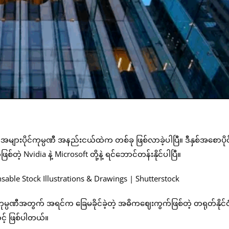
ျားပိုင်ကုမ္ပဏီ အနည်းငယ်ထဲက တစ်ခု ဖြစ်လာခဲ့ပါပြီ။ ဒီနှစ်အစောပိုင်
့ Nvidia နဲ့ Microsoft တို့နဲ့ ရင်ဘောင်တန်းနိုင်ပါပြီ။
၊ ကုမ္ပဏီအတွက် အရင်က ခြေမခိုင်ခဲ့တဲ့ အဓိကဈေးကွက်ဖြစ်တဲ့ တရုတ်နိုင်င
့် ဖြစ်ပါတယ်။