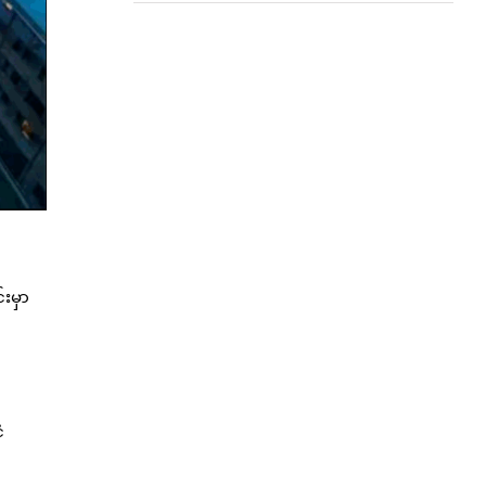
းမှာ
ံ