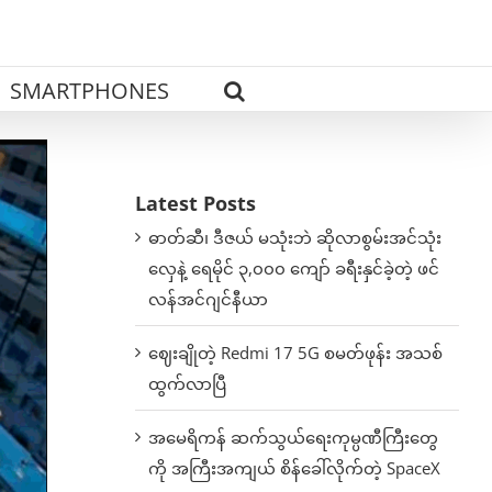
SMARTPHONES
Latest Posts
ဓာတ်ဆီ၊ ဒီဇယ် မသုံးဘဲ ဆိုလာစွမ်းအင်သုံး
လှေနဲ့ ရေမိုင် ၃,၀၀၀ ကျော် ခရီးနှင်ခဲ့တဲ့ ဖင်
လန်အင်ဂျင်နီယာ
ဈေးချိုတဲ့ Redmi 17 5G စမတ်ဖုန်း အသစ်
ထွက်လာပြီ
အမေရိကန် ဆက်သွယ်ရေးကုမ္ပဏီကြီးတွေ
ကို အကြီးအကျယ် စိန်ခေါ်လိုက်တဲ့ SpaceX