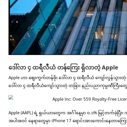
ဒေါ်လာ ၄ ထရီလီယံ တန်ကြေး ရှိလာတဲ့ Apple
Apple ဟာ ဈေးကွက်တန်ဖိုး ဒေါ်လာ ၄ ထရီလီယံ ကျော်လွန်သွားတဲ့ အမ
ဒေါ်လာ ၄ ထရီလီယံကျော်သွားတဲ့ တခြား နည်းပညာကုမ္ပဏီကြီးတွေဖြစ်တဲ
Apple (AAPL) ရဲ့ ရှယ်ယာတွေက အင်္ဂါနေ့မှာ ၀.၁% မြင့်တက်ခဲ့ပြီး
အပါအဝင် နေရာတွေမှာ iPhone 17 ရောင်းအားကောင်းနေတာကြောင