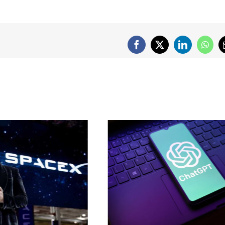
Facebook
X
LinkedIn
What