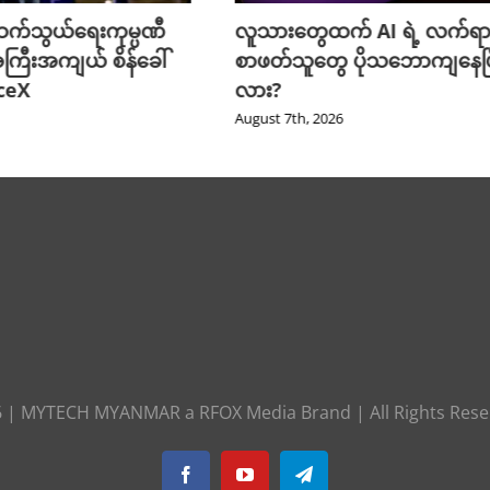
က်သွယ်ရေးကုမ္ပဏီ
လူသားတွေထက် AI ရဲ့ လက်ရာ
ကြီးအကျယ် စိန်ခေါ်
စာဖတ်သူတွေ ပိုသဘောကျနေပြ
aceX
လား?
August 7th, 2026
6
|
MYTECH MYANMAR
a
RFOX Media
Brand | All Rights Res
Facebook
YouTube
Telegram