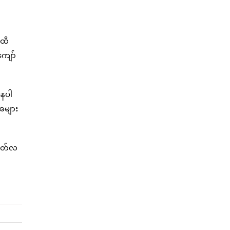
အထိ
ကျော်
နေပါ
အများ
ဂုတ်လ