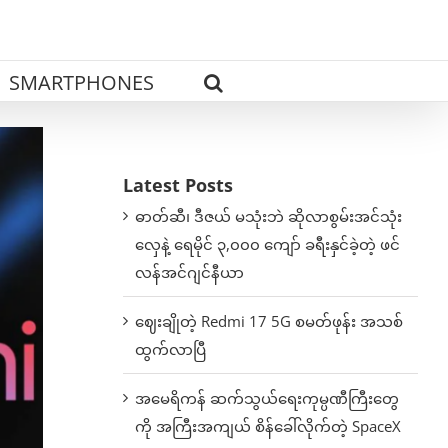
SMARTPHONES
Latest Posts
ဓာတ်ဆီ၊ ဒီဇယ် မသုံးဘဲ ဆိုလာစွမ်းအင်သုံး
လှေနဲ့ ရေမိုင် ၃,၀၀၀ ကျော် ခရီးနှင်ခဲ့တဲ့ ဖင်
လန်အင်ဂျင်နီယာ
ဈေးချိုတဲ့ Redmi 17 5G စမတ်ဖုန်း အသစ်
ထွက်လာပြီ
အမေရိကန် ဆက်သွယ်ရေးကုမ္ပဏီကြီးတွေ
ကို အကြီးအကျယ် စိန်ခေါ်လိုက်တဲ့ SpaceX