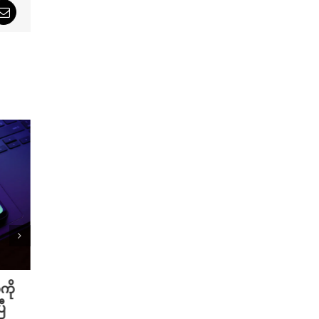
sApp
Email
ကို
Meta ရဲ့ AI မော်ဒယ် အင်တာနက်
Xiao
ီ
ချိတ်ဆက်ကာ အခြားကုမ္ပဏီတစ်ခု
ဆာနဲ့