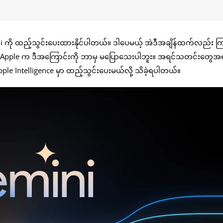
i ကို ထည့်သွင်းပေးထားနိုင်ပါတယ်။ ဒါပေမယ့် အဲဒီအချိန်ထက်လည်း ကြာ
ပါတယ်။ Apple က ဒီအကြောင်းကို ဘာမှ မပြောသေးပါဘူး။ အရင်သတင်းတွေအ
e Intelligence မှာ ထည့်သွင်းပေးမယ်လို့ သိခဲ့ရပါတယ်။