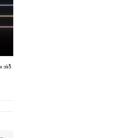
။ အဲဒီ