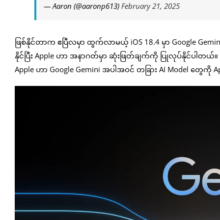
— Aaron (@aaronp613)
February 21, 2025
ဖြစ်နိုင်တာက ဧပြီလမှာ ထွက်လာမယ့် iOS 18.4 မှာ Google Gemin
နိုင်ပြီး Apple ဟာ အနာဂတ်မှာ ဆုံးဖြတ်ချက်ကို ပြုလုပ်နိုင်
Apple ဟာ Google Gemini အပါအဝင် တခြား AI Model တွေကို Appl