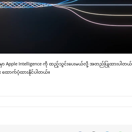
ပမှာ Apple Intelligence ကို ထည့်သွင်းပေးမယ်လို့ အတည်ပြုထားပါတယ်
း ထောက်ပံ့ထားနိုင်ပါတယ်။