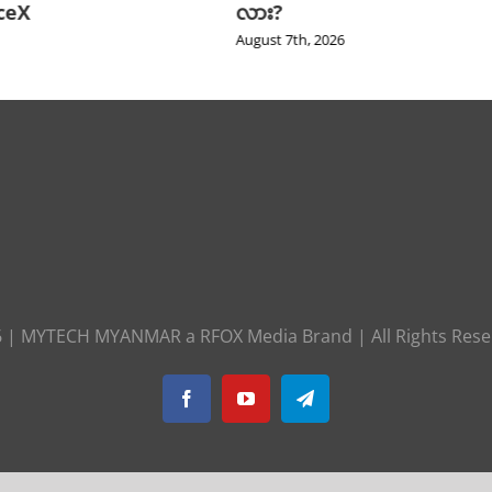
aceX
လား?
August 7th, 2026
6
|
MYTECH MYANMAR
a
RFOX Media
Brand | All Rights Res
Facebook
YouTube
Telegram