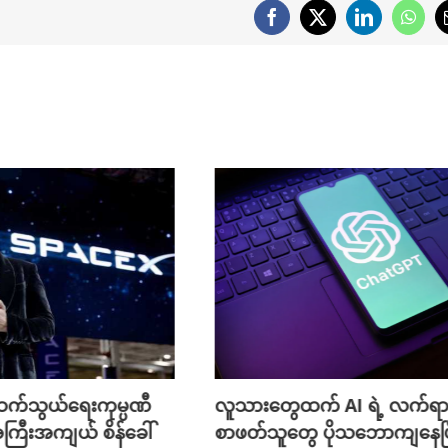
Facebook
X
LinkedIn
What
က်သွယ်ရေးကုမ္ပဏီ
လူသားတွေထက် AI ရဲ့ လက်ရာ
ကြီးအကျယ် စိန်ခေါ်
စာဖတ်သူတွေ ပိုသဘောကျနေပြ