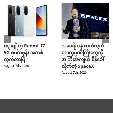
ဈေးချိုတဲ့ Redmi 17
အမေရိကန် ဆက်သွယ်
5G စမတ်ဖုန်း အသစ်
ရေးကုမ္ပဏီကြီးတွေကို
ထွက်လာပြီ
အကြီးအကျယ် စိန်ခေါ်
လိုက်တဲ့ SpaceX
August 7th, 2026
August 7th, 2026