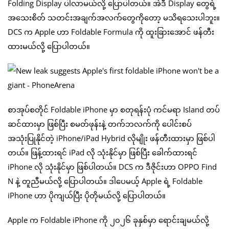
Folding Display ပါလာမယ်လို့ ပြောပါတယ်။ အဲဒီ Display တွေရဲ့
အသေးစိတ် သတင်းအချက်အလက်တွေကိုတော့ မသိရသေးပါဘူး။
DCS က Apple ဟာ Foldable Formula ကို ထူးခြားအောင် ဖန်တီး
ထားမယ်လို့ ပြောပါတယ်။
စာအုပ်စတိုင် Foldable iPhone မှာ စတုရန်းပုံ ကင်မရာ Island တပ်
ဆင်ထားမှာ ဖြစ်ပြီး စမတ်ဖုန်းနဲ့ တက်ဘလက်ကို ပေါင်းစပ်
အသုံးပြုနိုင်တဲ့ iPhone/iPad Hybrid လိုမျိုး ဖန်တီးထားမှာ ဖြစ်ပါ
တယ်။ ဖြန့်ထားရင် iPad လို သုံးနိုင်မှာ ဖြစ်ပြီး ခေါက်ထားရင်
iPhone လို သုံးနိုင်မှာ ဖြစ်ပါတယ်။ DCS က ဒီဇိုင်းဟာ OPPO Find
N နဲ့ တူညီမယ်လို့ ပြောပါတယ်။ ဒါပေမယ့် Apple ရဲ့ Foldable
iPhone ဟာ ပိုကျယ်ပြီး ပိုတိုမယ်လို့ ပြောပါတယ်။
Apple က Foldable iPhone ကို ၂၀၂၆ ခုနှစ်မှာ ရောင်းချမယ်လို့