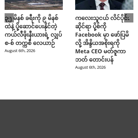
၃၅ မိနစ် ခရီးကို ၉ မိနစ်
ကလေးသူငယ် လိင်ပိုင်း
ထဲနဲ့ ပို့ဆောင်ပေးနိုင်တဲ့
ဆိုင်ရာ ပို့စ်ကို
ကယ်လီဖိုးနီးယားရဲ့ လျှပ်
Facebook မှာ ဖော်ပြမိ
စ-စ် တက္ကစီ လေယာဉ်
လို့ အိန္ဒိယအစိုးရကို
Meta CEO မတ်ဇူကာ
August 6th, 2026
ဘတ် တောင်းပန်
August 6th, 2026