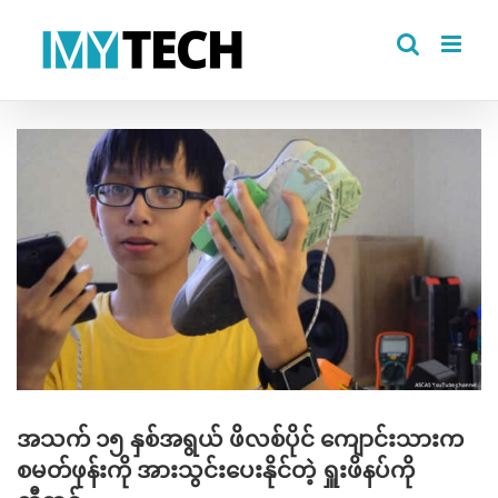
Skip
to
content
View
Larger
Image
အသက် ၁၅ နှစ်အရွယ် ဖိလစ်ပိုင် ကျောင်းသားက
စမတ်ဖုန်းကို အားသွင်းပေးနိုင်တဲ့ ရှူးဖိနပ်ကို