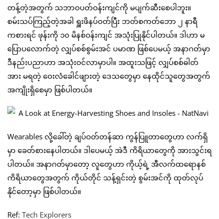
တန့်တဲ့အတွက် သဘာဝပတ်ဝန်းကျင်ကို မပျက်ဆီးစေပါဘူး။
စမ်းသပ်ကြည့်တဲ့အခါ ရှူးဖိနပ်ဝတ်ပြီး ဘတ်စကတ်ဘော ၂ နာရီ
ကစားရင် ဖုန်းကို ၁၀ မိနစ်ဝန်းကျင် အသုံးပြုနိုင်ပါတယ်။ ဒါဟာ မ
ပြောပလောက်တဲ့ လျှပ်စစ်စွမ်းအင် ပမာဏ ဖြစ်ပေမယ့် အနာဂတ်မှာ
ဒီနည်းပညာဟာ အသုံးဝင်လာမှာပါ။ အထူးသဖြင့် လျှပ်စစ်ဓါတ်
အား မရတဲ့ ဝေးလံခေါင်ဖျားတဲ့ ဒေသတွေမှာ နေထိုင်သူတွေအတွက်
အကျိုးရှိစေမှာ ဖြစ်ပါတယ်။
Wearables လို့ခေါ်တဲ့ ချပ်ဝတ်တန်ဆာ ကွန်ပြူတာတွေဟာ လက်ရှိ
မှာ ခေတ်စားနေပါတယ်။ ဒါပေမယ့် အဲဒီ ကိရိယာတွေကို အားသွင်းရ
ပါတယ်။ အနာဂတ်မှာတော့ လူတွေဟာ ကိုယ့်ရဲ့ အီလက်ထရောနစ်
ကိရိယာတွေအတွက် ကိုယ်တိုင် သန့်ရှင်းတဲ့ စွမ်းအင်ကို ထုတ်လုပ်
နိုင်တော့မှာ ဖြစ်ပါတယ်။
Ref:
Tech Explorers