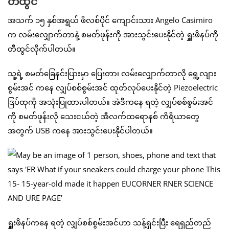
တီထွင်
အသက် ၁၅ နှစ်အရွယ် ဖိလစ်ပိုင် ကျောင်းသား Angelo Casimiro
က လမ်းလျှောက်တာနဲ့ စမတ်ဖုန်းကို အားသွင်းပေးနိုင်တဲ့ ရှူးဖိနပ်ကို
တီထွင်လိုက်ပါတယ်။
သူ့ရဲ့ စမတ်ခြေနင်းပြားမှာ ပြေးတာ၊ လမ်းလျှောက်တာလို ရွေ့လျား
စွမ်းအင် ကနေ လျှပ်စစ်စွမ်းအင် ထုတ်လုပ်ပေးနိုင်တဲ့ Piezoelectric
ဒြပ်ထုကို အသုံးပြုထားပါတယ်။ အဲဒီကနေ ရတဲ့ လျှပ်စစ်စွမ်းအင်
ကို စမတ်ဖုန်းလို သေးငယ်တဲ့ အီလက်ထရောနစ် ကိရိယာတွေ
အတွက် USB ကနေ အားသွင်းပေးနိုင်ပါတယ်။
ရှူးဖိနပ်ကနေ ရတဲ့ လျှပ်စစ်စွမ်းအင်ဟာ သန့်ရှင်းပြီး ရေရှည်တည်