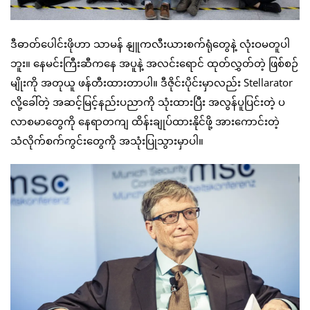
ဒီဓာတ်ပေါင်းဖိုဟာ သာမန် နျူကလီးယားစက်ရုံတွေနဲ့ လုံးဝမတူပါ
ဘူး။ နေမင်းကြီးဆီကနေ အပူနဲ့ အလင်းရောင် ထုတ်လွှတ်တဲ့ ဖြစ်စဉ်
မျိုးကို အတုယူ ဖန်တီးထားတာပါ။ ဒီဇိုင်းပိုင်းမှာလည်း Stellarator
လို့ခေါ်တဲ့ အဆင့်မြင့်နည်းပညာကို သုံးထားပြီး အလွန်ပူပြင်းတဲ့ ပ
လာစမာတွေကို နေရာတကျ ထိန်းချုပ်ထားနိုင်ဖို့ အားကောင်းတဲ့
သံလိုက်စက်ကွင်းတွေကို အသုံးပြုသွားမှာပါ။