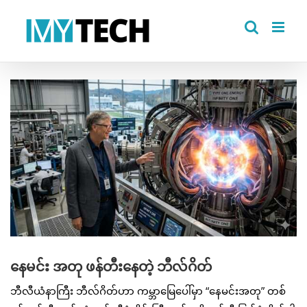
Skip
to
content
View
Larger
Image
နေမင်း အတု ဖန်တီးနေတဲ့ ဘီလ်ဂိတ်
ဘီလီယံနာကြီး ဘီလ်ဂိတ်ဟာ ကမ္ဘာမြေပေါ်မှာ “နေမင်းအတု” တစ်