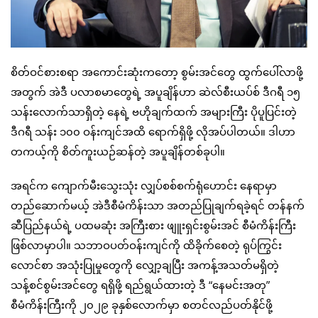
စိတ်ဝင်စားစရာ အကောင်းဆုံးကတော့ စွမ်းအင်တွေ ထွက်ပေါ်လာဖို့
အတွက် အဲဒီ ပလာစမာတွေရဲ့ အပူချိန်ဟာ ဆဲလ်စီးယပ်စ် ဒီဂရီ ၁၅
သန်းလောက်သာရှိတဲ့ နေရဲ့ ဗဟိုချက်ထက် အများကြီး ပိုပူပြင်းတဲ့
ဒီဂရီ သန်း ၁၀၀ ဝန်းကျင်အထိ ရောက်ရှိဖို့ လိုအပ်ပါတယ်။ ဒါဟာ
တကယ့်ကို စိတ်ကူးယဉ်ဆန်တဲ့ အပူချိန်တစ်ခုပါ။
အရင်က ကျောက်မီးသွေးသုံး လျှပ်စစ်စက်ရုံဟောင်း နေရာမှာ
တည်ဆောက်မယ့် အဲဒီစီမံကိန်းသာ အတည်ပြုချက်ရခဲ့ရင် တန်နက်
ဆီပြည်နယ်ရဲ့ ပထမဆုံး အကြီးစား ဖျူးရှင်းစွမ်းအင် စီမံကိန်းကြီး
ဖြစ်လာမှာပါ။ သဘာဝပတ်ဝန်းကျင်ကို ထိခိုက်စေတဲ့ ရုပ်ကြွင်း
လောင်စာ အသုံးပြုမှုတွေကို လျှော့ချပြီး အကန့်အသတ်မရှိတဲ့
သန့်စင်စွမ်းအင်တွေ ရရှိဖို့ ရည်ရွယ်ထားတဲ့ ဒီ “နေမင်းအတု”
စီမံကိန်းကြီးကို ၂၀၂၉ ခုနှစ်လောက်မှာ စတင်လည်ပတ်နိုင်ဖို့