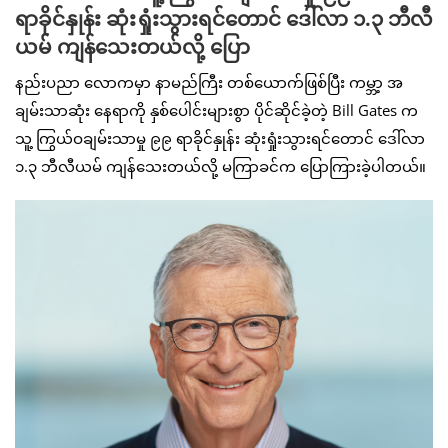
ရာခိုင်နှုန်း ဆုံးရှုံးသွားရင်တောင် ဒေါ်လာ ၁.၃ ဘီလီ
ယမ် ကျန်သေးတယ်လို့ ပြော
နည်းပညာ လောကမှာ နာမည်ကြီး တစ်ယောက်ဖြစ်ပြီး ကမ္ဘာ့ အ
ချမ်းသာဆုံး နေရာကို နှစ်ပေါင်းများစွာ ပိုင်ဆိုင်ခဲ့တဲ့ Bill Gates က
သူ့ ကြွယ်ဝချမ်းသာမှု ၉၉ ရာခိုင်နှုန်း ဆုံးရှုံးသွားရင်တောင် ဒေါ်လာ
၁.၃ ဘီလီယမ် ကျန်သေးတယ်လို့ မကြာခင်က ပြောကြားခဲ့ပါတယ်။