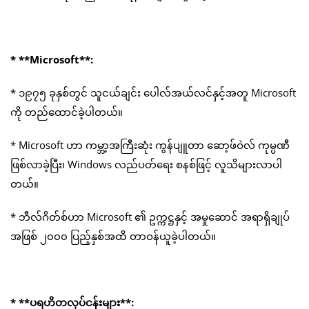
* **Microsoft**:
* ၁၉၇၅ ခုနှစ်တွင် သူငယ်ချင်း ပေါလ်အယ်လင်နှင့်အတူ Microsoft
ကို တည်ထောင်ခဲ့ပါတယ်။
* Microsoft ဟာ ကမ္ဘာ့အကြီးဆုံး ကွန်ပျူတာ ဆော့ဖ်ဝဲလ် ကုမ္ပဏီ
ဖြစ်လာခဲ့ပြီး၊ Windows လည်ပတ်ရေး စနစ်ဖြင့် လူသိများလာပါ
တယ်။
* ဘီလ်ဂိတ်စ်ဟာ Microsoft ၏ ဥက္ကဋ္ဌနှင့် အမှုဆောင် အရာရှိချုပ်
အဖြစ် ၂၀၀၀ ပြည့်နှစ်အထိ တာဝန်ယူခဲ့ပါတယ်။
* **ပရဟိတလုပ်ငန်းများ**: