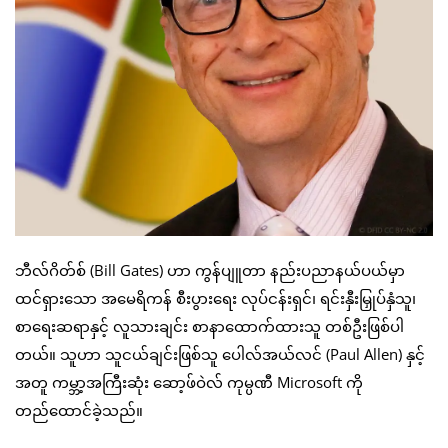
ဘီလ်ဂိတ်စ် (Bill Gates) ဟာ ကွန်ပျူတာ နည်းပညာနယ်ပယ်မှာ
ထင်ရှားသော အမေရိကန် စီးပွားရေး လုပ်ငန်းရှင်၊ ရင်းနှီးမြှုပ်နှံသူ၊
စာရေးဆရာနှင့် လူသားချင်း စာနာထောက်ထားသူ တစ်ဦးဖြစ်ပါ
တယ်။ သူဟာ သူငယ်ချင်းဖြစ်သူ ပေါလ်အယ်လင် (Paul Allen) နှင့်
အတူ ကမ္ဘာ့အကြီးဆုံး ဆော့ဖ်ဝဲလ် ကုမ္ပဏီ Microsoft ကို
တည်ထောင်ခဲ့သည်။