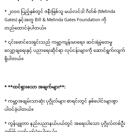
* ၂၀၀၀ ပြည့်နှစ်တွင် ဇနီးဖြစ်သူ မယ်လင်ဒါ ဂိတ်စ် (Melinda
Gates) နှင့်အတူ Bill & Melinda Gates Foundation ကို
တည်ထောင်ခဲ့ပါတယ်။
* ၎င်းဖောင်ဒေးရှင်းသည် ကမ္ဘာ့ကျန်းမာရေး၊ ဆင်းရဲမွဲတေမှု
လျှော့ချရေးနှင့် ပညာရေးဆိုင်ရာ လုပ်ငန်းများကို ဆောင်ရွက်လျက်
ရှိပါတယ်။
* **ထင်ရှားသော အချက်များ**:
* ကမ္ဘာ့အချမ်းသာဆုံး ပုဂ္ဂိုလ်များ စာရင်းတွင် နှစ်ပေါင်းများစွာ
ပါဝင်ခဲ့ပါတယ်။
* ကွန်ပျူတာ နည်းပညာနယ်ပယ်တွင် အရေးပါသော ပုဂ္ဂိုလ်တစ်ဦး
အဖြစ် သတ်မှတ်ခံရပါတယ်။