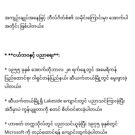
အကျဉ်းချုပ်အနေဖြင့် ဘီလ်ဂိတ်စ်၏ သမိုင်းကြောင်းမှာ အောက်ပါ
အတိုင်း ဖြစ်ပါတယ်။
* **ငယ်ဘဝနှင့် ပညာရေး**:
* ၁၉၅၅ ခုနှစ် အောက်တိုဘာလ ၂၈ ရက်နေ့တွင် အမေရိကန်
ပြည်ထောင်စု၊ ဝါရှင်တန်ပြည်နယ်၊ ဆီယက်တယ်မြို့တွင် မွေးဖွားခဲ့
ပါတယ်။
* ဆီယက်တယ်မြို့ရှိ Lakeside ကျောင်းတွင် ပညာသင်ကြားခဲ့ပြီး
အဲဒီမှာပဲ ကွန်ပျူတာကို စတင် စိတ်ဝင်စားခဲ့ပါတယ်။
* ဟာဗတ် တက္ကသိုလ်တွင် ပညာသင်ယူခဲ့ပြီး ၁၉၇၅ ခုနှစ်တွင်
Microsoft ကို တည်ထောင်ရန် ကျောင်းထွက်ခဲ့ပါတယ်။