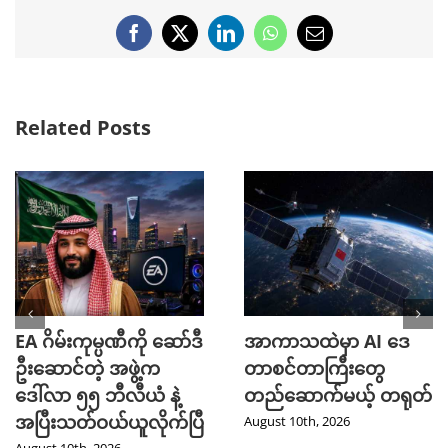
Facebook
X
LinkedIn
WhatsApp
Email
Related Posts
EA ဂိမ်းကုမ္ပဏီကို ဆော်ဒီ
အာကာသထဲမှာ AI ဒေ
ဦးဆောင်တဲ့ အဖွဲ့က
တာစင်တာကြီးတွေ
ဒေါ်လာ ၅၅ ဘီလီယံ နဲ့
တည်ဆောက်မယ့် တရုတ်
အပြီးသတ်ဝယ်ယူလိုက်ပြီ
August 10th, 2026
August 10th, 2026