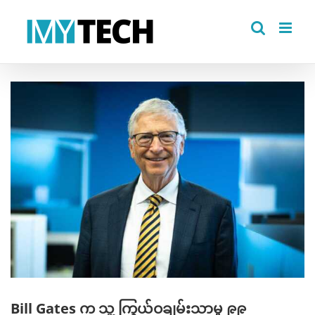
Skip
to
content
View
Larger
Image
Bill Gates က သူ့ ကြွယ်ဝချမ်းသာမှု ၉၉