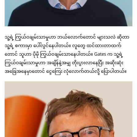
သူ့ရဲ့ ကြွယ်ဝချမ်းသာမှုဟာ ဘယ်လောက်တောင် များသလဲ ဆိုတာ
သူ့ရဲ့ စကားမှာ ပေါ်လွင်နေပါတယ်။ လူတွေ ထင်ထားတာထက်
တောင် သူဟာ ပိုမို ကြွယ်ဝချမ်းသာနေပါတယ်။ Gates က သူ့ရဲ့
ကြွယ်ဝချမ်းသာမှုဟာ အချိန်နဲ့အမျှ တိုးပွားလာနေပြီး အဆိုးဆုံး
အခြေအနေမှာတောင် ငွေကြေး လုံလောက်တယ်လို့ ပြောပါတယ်။