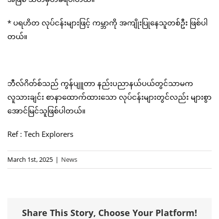
* ပရဟိတ လုပ်ငန်းများဖြင့် ကမ္ဘာကို အကျိုးပြုနေသူတစ်ဦး ဖြစ်ပါ
တယ်။
ဘီလ်ဂိတ်စ်သည် ကွန်ပျူတာ နည်းပညာနယ်ပယ်တွင်သာမက
လူသားချင်း စာနာထောက်ထားသော လုပ်ငန်းများတွင်လည်း များစွာ
အောင်မြင်သူဖြစ်ပါတယ်။
Ref : Tech Explorers
March 1st, 2025
|
News
Share This Story, Choose Your Platform!