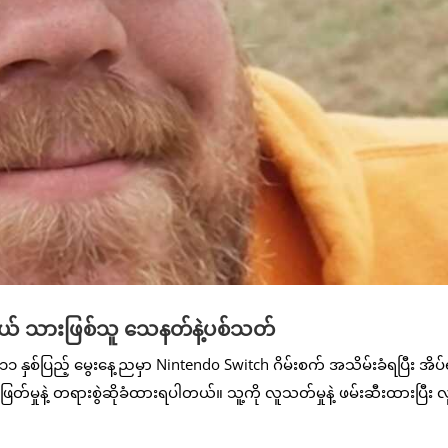
အရွယ် သားဖြစ်သူ သေနတ်နဲ့ပစ်သတ်
၁ နှစ်ပြည့် မွေးနေ့ညမှာ Nintendo Switch ဂိမ်းစက် အသိမ်းခံရပြီး အိပ
်မှုနဲ့ တရားစွဲဆိုခံထားရပါတယ်။ သူ့ကို လူသတ်မှုနဲ့ ဖမ်းဆီးထားပြီး လ