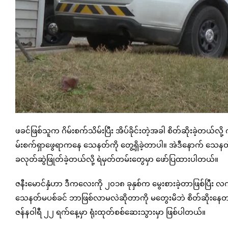
ဖခင်ဖြစ်သူက ဂိမ်းစက်သိမ်းပြီး အိပ်ခိုင်းတဲ့အခါ စိတ်ဆိုးခဲ့တယ်
မ်းစက်ရှာဖွေရာကနေ သေနတ်ကို တွေ့ရှိခဲ့တာပါ။ အဲဒီနောက် သေနတ
ခလုတ်ဆွဲဖြုတ်ခဲ့တယ်လို့ ရဲမှတ်တမ်းတွေမှာ ဖော်ပြထားပါတယ်။
ဇနီးမောင်နှံဟာ ဒီကလေးကို ၂၀၁၈ ခုနှစ်က မွေးစားခဲ့တာဖြစ်ပြီး
သေနတ်မပစ်ခင် ဘာဖြစ်လာမလဲဆိုတာကို မတွေးမိဘဲ စိတ်ဆိုးနေတာ
ဇန်နဝါရီ ၂၂ ရက်နေ့မှာ ရုံးထုတ်စစ်ဆေးသွားမှာ ဖြစ်ပါတယ်။