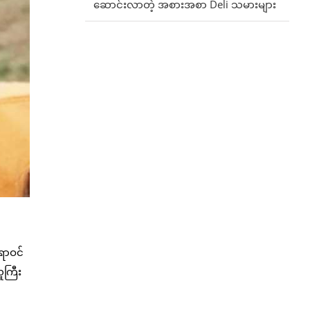
ဆောင်းလာတဲ့ အစားအစာ Deli သမားများ
်ရာဝင်
ူကြီး