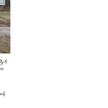
ီး ဂိ
းကာ
ယ့်