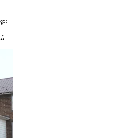
သွား
တယ်။