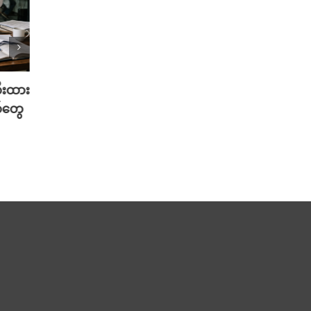
တီးထား
လူတူစက်ရုပ် ထုတ်တော့မယ့် Meta
မွေးရ
်တွေ
အမြင်
August 5th, 2026
Musk 
August 