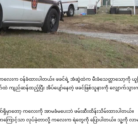
လို့ ကလေးက ဝန်ခံထားပါတယ်။ ဖခင်ရဲ့ အံဆွဲထဲက မီးခံသေတ္တာသော့ကို ယူပြ
်ထဲ ကျည်ဆန်ထည့်ပြီး အိပ်ပျော်နေတဲ့ ဖခင်ဖြစ်သူနားကို လျှောက်သွာ
 လက်ရှိမှာတော့ ကလေးကို အာမခံမပေးဘဲ ဖမ်းဆီးထိန်းသိမ်းထားပါတယ်။
ကြောင့်သာ လုပ်ခဲ့တာလို့ ကလေးက ရဲတွေကို ပြောပါတယ်။ သူ့ကို လာမ