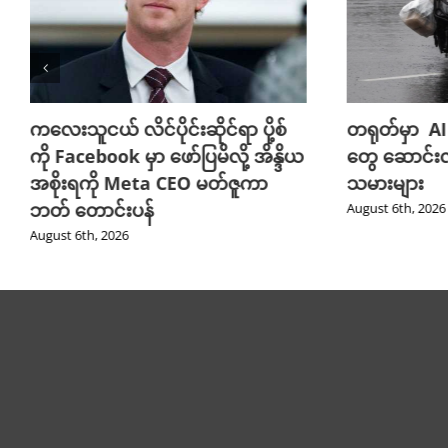
ကလေးသူငယ် လိင်ပိုင်းဆိုင်ရာ ပို့စ်
တရုတ်မှာ AI
ကို Facebook မှာ ဖော်ပြမိလို့ အိန္ဒိယ
တွေ ဆောင်း
အစိုးရကို Meta CEO မတ်ဇူကာ
သမားများ
ဘတ် တောင်းပန်
August 6th, 2026
August 6th, 2026