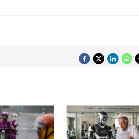
Facebook
X
LinkedIn
What