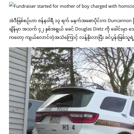
အဲဒီဖြစ်စဉ်ဟာ ဇန်နဝါရီ ၁၃ ရက် မနက်အစောပိုင်းက Duncannon မြို့
ချိန်မှာ အသက် ၄၂ နှစ်အရွယ် ဖခင် Douglas Dietz ကို ခေါင်းမှာ သေ
ကတော့ ကျယ်လောင်တဲ့အသံကြောင့် လန့်နိုးလာပြီး ခင်ပွန်းဖြစ်သူရဲ့