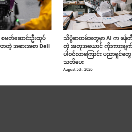
 စမတ်ဆောင်းဦးထုပ်
သိပ္ပံစာတမ်းတွေမှာ AI က ဖန်
လာတဲ့ အစားအစာ Deli
တဲ့ အတုအယောင် ကိုးကားချက
ပါဝင်လာကြောင်း ပညာရှင်တွေ
သတိပေး
August 5th, 2026