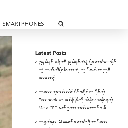
SMARTPHONES
Latest Posts
၃၅ မိနစ် ခရီးကို ၉ မိနစ်ထဲနဲ့ ပို့ဆောင်ပေးနိုင်
တဲ့ ကယ်လီဖိုးနီးယားရဲ့ လျှပ်စ-စ် တက္ကစီ
လေယာဉ်
ကလေးသူငယ် လိင်ပိုင်းဆိုင်ရာ ပို့စ်ကို
Facebook မှာ ဖော်ပြမိလို့ အိန္ဒိယအစိုးရကို
Meta CEO မတ်ဇူကာဘတ် တောင်းပန်
တရုတ်မှာ AI စမတ်ဆောင်းဦးထုပ်တွေ