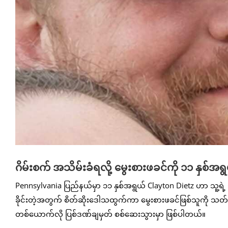
ဂိမ်းစက် အသိမ်းခံရလို့ မွေးစားဖခင်ကို ၁၁ နှစ်
Pennsylvania ပြည်နယ်မှာ ၁၁ နှစ်အရွယ် Clayton Dietz ဟာ သူ့ရဲ့ ၁
ခိုင်းတဲ့အတွက် စိတ်ဆိုးဒေါသထွက်ကာ မွေးစားဖခင်ဖြစ်သူကို သတ်ဖြတ
တစ်ယောက်လို ပြစ်ဒဏ်ချမှတ် စစ်ဆေးသွားမှာ ဖြစ်ပါတယ်။