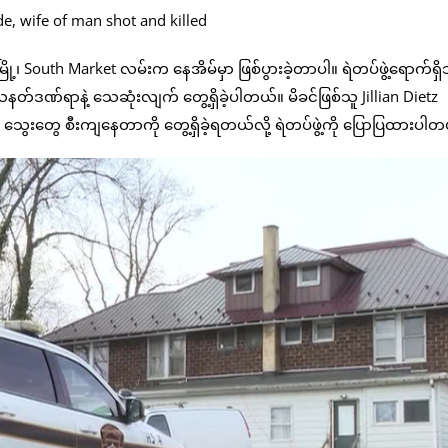
၊ South Market လမ်းက နေအိမ်မှာ ဖြစ်ပွားခဲ့တာပါ။ ရဲတပ်ဖွဲ့ရောက်ရှိ
နတ်ဒဏ်ရာနဲ့ သေဆုံးလျက် တွေ့ရှိခဲ့ပါတယ်။ မိခင်ဖြစ်သူ Jillian Dietz
 သွေးတွေ စီးကျနေတာကို တွေ့ရှိခဲ့ရတယ်လို့ ရဲတပ်ဖွဲ့ကို ပြောပြထားပါ