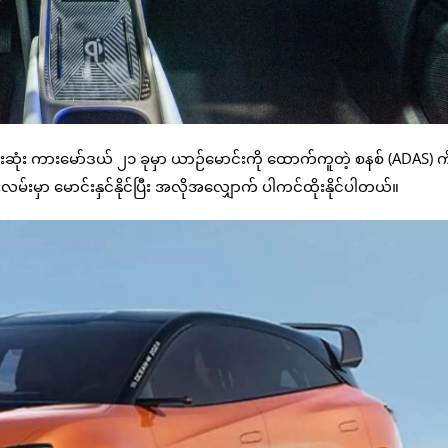
ဆုံး ကားမော်ဒယ် ၂၁ ခုမှာ ယာဉ်မောင်းကို ထောက်ကူတဲ့ စနစ် (ADAS) ကိ
်းမှာ မောင်းနှင်နိုင်ပြီး အလိုအလျှောက် ပါကင်ထိုးနိုင်ပါတယ်။