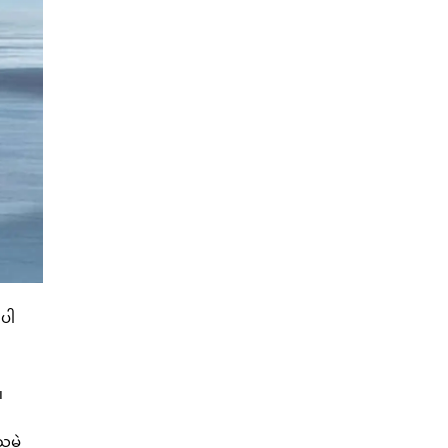
ာပါ
။
ူမဲ့