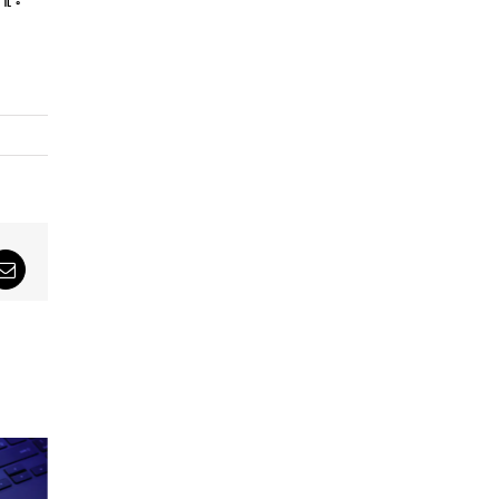
sApp
Email