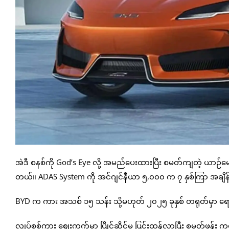
အဲဒီ စနစ်ကို God’s Eye လို့ အမည်ပေးထားပြီး စမတ်ကျတဲ့ ယာဉ်
တယ်။ ADAS System ကို အင်ဂျင်နီယာ ၅,၀၀၀ က ၇ နှစ်ကြာ အချိ
BYD က ကား အသစ် ၁၅ သန်း သို့မဟုတ် ၂၀၂၅ ခုနှစ် တရုတ်မှာ ရောင်း
လျှပ်စစ်ကား ဈေးကွက်မှာ ပြိုင်ဆိုင်မှု ပြင်းထန်လာပြီး စမတ်ဖုန