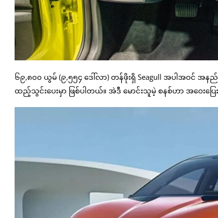
၆၉,၈၀၀ ယွမ် (၉,၅၅၄ ဒေါ်လာ) တန်ဖိုးရှိ Seagull အပါအဝင် အနည်း
ထည့်သွင်းပေးမှာ ဖြစ်ပါတယ်။ အဲဒီ မောင်းသူမဲ့ စနစ်ဟာ အဝေးပြေးလမ