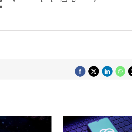
။
Facebook
X
LinkedIn
What