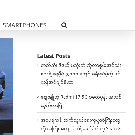
SMARTPHONES
Latest Posts
ဓာတ်ဆီ၊ ဒီဇယ် မသုံးဘဲ ဆိုလာစွမ်းအင်သုံး
လှေနဲ့ ရေမိုင် ၃,၀၀၀ ကျော် ခရီးနှင်ခဲ့တဲ့ ဖင်
လန်အင်ဂျင်နီယာ
ဈေးချိုတဲ့ Redmi 17 5G စမတ်ဖုန်း အသစ်
ထွက်လာပြီ
အမေရိကန် ဆက်သွယ်ရေးကုမ္ပဏီကြီးတွေ
ကို အကြီးအကျယ် စိန်ခေါ်လိုက်တဲ့ SpaceX