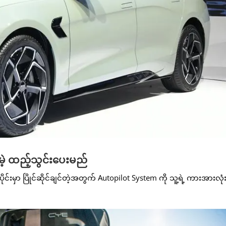
မဲ့ ထည့်သွင်းပေးမည်
်းမှာ ပြိုင်ဆိုင်ချင်တဲ့အတွက် Autopilot System ကို သူ့ရဲ့ ကားအားလုံး