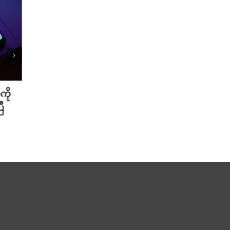
ကို
Meta ရဲ့ AI မော်ဒယ် အင်တာနက်
Xiao
ီ
ချိတ်ဆက်ကာ အခြားကုမ္ပဏီတစ်ခု
ဆာနဲ့
ကို ဟက်ခ်လုပ်ခဲ့
Redmi
August 6th, 2026
August 