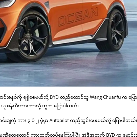
မောင်းစနစ်ကို ရရှိစေမယ်လို့ BYD တည်ထောင်သူ Wang Chuanfu က ပြေ
န်ယူ ဖန်တီးထားတာလို့ သူက ပြောပါတယ်။
ချတဲ့ ကား ၃ ပုံ ၂ ပုံမှာ Autopilot ထည့်သွင်းပေးမယ်လို့ ပြောပါတယ်
်း ကုမ္ပဏီတွေတောင် ကားထုတ်လုပ်နေကြပါပြီ။ အဲဒီအတွက် BYD က မောင်းသ