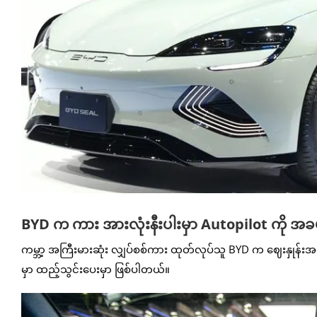
BYD က ကား အားလုံးနီးပါးမှာ Autopilot ကို အခ
ကမ္ဘာ့ အကြီးမားဆုံး လျှပ်စစ်ကား ထုတ်လုပ်သူ BYD က ဈေးနှုန်းအပိုင
မှာ ထည့်သွင်းပေးမှာ ဖြစ်ပါတယ်။