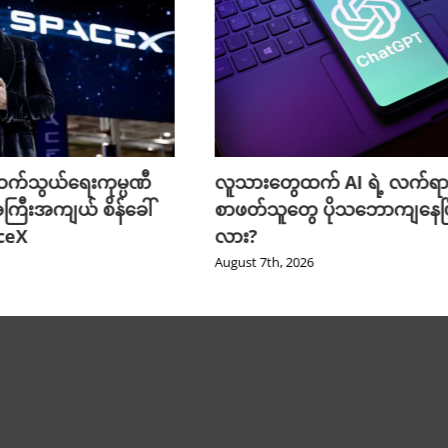
က်သွယ်ရေးကုမ္ပဏီ
လူသားတွေထက် AI ရဲ့ လက်ရာ
ကြီးအကျယ် စိန်ခေါ်
စာဖတ်သူတွေ ပိုသဘောကျနေပြ
aceX
လား?
August 7th, 2026