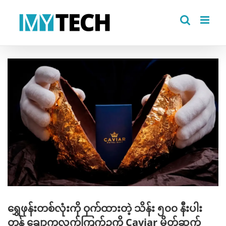
Skip
to
content
View
Larger
Image
ရွှေဖုန်းတစ်လုံးကို ဝှက်ထားတဲ့ သိန်း ၅၀၀ နီးပါး
တန် ချောကလက်ကြက်ဥကို Caviar မိတ်ဆက်