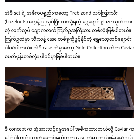
အဲဒီ set ရဲ့ အဓိကပစ္စည်းကတော့ Trebizond သစ်ကြားသီး
(hazelnuts) တွေနဲ့ပြုလုပ်ပြီး စားလို့ရတဲ့ ရွှေရောင် glaze သုတ်ထား
တဲ့ လက်လုပ် ချောကလက်ကြက်ဥအကြီးစား တစ်လုံးဖြစ်ပါတယ်။
ကြက်ဥထဲမှာ သီးသန့် case တစ်ခုကိုဖွင့်နိုင်တဲ့ ရွှေသော့တစ်ချောင်း
ပါဝင်ပါတယ်။ အဲဒီ case ထဲမှာတော့ Gold Collection ထဲက Caviar
စမတ်ဖုန်းတစ်လုံး ပါဝင်မှာဖြစ်ပါတယ်။
ဒီ concept က အံ့အားသင့်ရမှုအပေါ် အဓိကထားတယ်လို့ Caviar က
ပြောပါတယ်။ လက်ဆောင်ရတဲ့သူက case ထဲမှာ ဘယ်ဖုန်းမော်ဒယ်