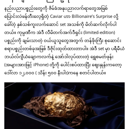
နည်းပညာပစ္စည်းတွေကို ဇိမ်ခံအနုပညာလက်ရာတွေအဖြစ်
ပြောင်းလဲဖန်တီးလေ့ရှိတဲ့ Caviar ဟာ Billionaire’s Surprise လို့
ခေါ်တဲ့ နှစ်သစ်ကူးလက်ဆောင် set အသစ်ကို မိတ်ဆက်လိုက်ပါ
တယ်။ ကုမ္ပဏီက အဲဒီ လီမိတက်အက်ဒီရှင်း (limited-edition)
ပစ္စည်းကို ချမ်းသာတဲ့ ဝယ်ယူသူတွေအတွက် တန်ဖိုးကြီး စုဆောင်း
စရာပစ္စည်းတစ်ခုအဖြစ် ဒီဇိုင်းထုတ်ထားတာပါ။ အဲဒီ set မှာ ပရီမီယံ
ဘယ်လ်ဂျီယံချောကလက်နဲ့ အော်ဒါလုပ်ထားတဲ့ ရွှေစမတ်ဖုန်း
(အများအားဖြင့် iPhone) တို့ကို ပေါင်းစပ်ထားပြီး ဈေးနှုန်းကတော့
ဒေါ်လာ ၁၂,၀၀၀ ( သိန်း ၅၀၀ နီးပါး)ကနေ စတင်ပါတယ်။