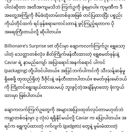
ပါလဲဆိုတာ အတိအကျမသိဘဲ ကြက်ဥကို ခွဲရမှာပါ။ ကုမ္ပဏီက ဒီ
အတွေ့အကြုံကို ဇိမ်ခံထုံးတမ်းတစ်ခုအဖြစ် တင်ပြထားပြီး ပစ္စည်း
ကိုယ်တိုင်ထက် ရင်ခုန်စရာကောင်းတာနဲ့ ဖွင့်ကြည့်ရတာက ပို
အရေးကြီးတယ်လို့ ဆိုပါတယ်။
Billionaire’s Surprise set တိုင်းမှာ ချောကလက်ကြက်ဥ၊ ရွှေသော့
ပါတဲ့ သေတ္တာတစ်လုံး၊ စိတ်ကြိုက်ဖန်တီးထားတဲ့ ရွှေစမတ်ဖုန်းနဲ့
Caviar ရဲ့ နာမည်ကျော် အပြာရောင်အနက်ရောင် ပါကင်
(packaging) တို့ပါဝင်ပါတယ်။ အပြင်ဘက်ပါကင်ကို သီးသန့်ဆန်မှု
ရှိစေဖို့ ထုထည်ရှိတဲ့ ဒီဇိုင်းနဲ့ ဖန်တီးထားပါတယ်။ စမတ်ဖုန်းမော်ဒယ်
ကို ကြိုတင်ရွေးချယ်ထားပေမယ့် ဘူးဖွင့်တဲ့အချိန်မှာတော့ ဖုံးကွယ်
ထားမှာ ဖြစ်ပါတယ်။
ချောကလက်ကြက်ဥတွေကို အများအပြားထုတ်လုပ်တာမဟုတ်ဘဲ
ကမ္ဘာတစ်ဝန်းမှာ ၃ လုံးပဲ ရရှိနိုင်မယ်လို့ Caviar က ပြောပါတယ်။ အ
ရင်က ရွှေကွပ်ထားတဲ့ ဂက်ဂျက် (gadgets) တွေနဲ့ မွမ်းမံထားတဲ့