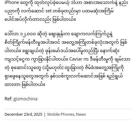
iPhone တွေကို ထုတ်လုပ်ခဲ့ပေမယ့် ဒါဟာ အစားအသောက်နဲ့ နည်း
ပညာကို လက်ဆောင် set တစ်ခုတည်းမှာ ပထမဆုံးအကြိမ်
ပေါင်းစပ်လိုက်တာလည်း ဖြစ်ပါတယ်။
ဒေါ်လာ ၁၂,၀၀၀ ဆိုတဲ့ ဈေးနှုန်းက ချောကလက်ကြက်ဥနဲ့
စိတ်ကြိုက်ဖန်တီးမှုအပါအဝင် အတွေ့အကြုံတစ်ခုလုံးအတွက် ဖြစ်
ပါတယ်။ ရွေးချယ်တဲ့ ဖုန်းမော်ဒယ်အပေါ်မူတည်ပြီး နောက်ဆုံး
ကျသင့်ငွေက ကွာခြားနိုင်ပါတယ်။ Caviar က ဒီဖန်တီးမှုကို ချမ်းသာ
တဲ့ စုဆောင်းသူတွေ (သို့မဟုတ်) ထူးခြားတဲ့ ဇိမ်ခံအတွေ့အကြုံကို
ရှာဖွေနေသူတွေအတွက် နှစ်သစ်ကူးလက်ဆောင်အဖြစ် ရည်ရွယ်
ထားတာ ဖြစ်ပါတယ်။
Ref:
gizmochina
December 23rd, 2025
|
Mobile Phones
,
News