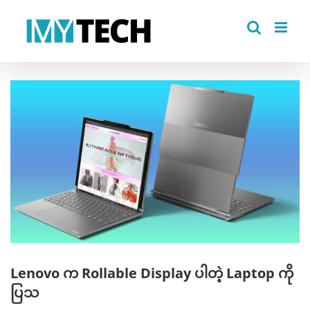
Skip
to
content
View
Larger
Image
Lenovo က Rollable Display ပါတဲ့ Laptop ကို
ပြသ