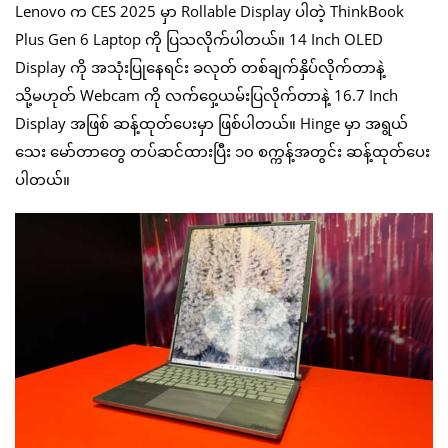
Lenovo က CES 2025 မှာ Rollable Display ပါတဲ့ ThinkBook
Plus Gen 6 Laptop ကို ပြသလိုက်ပါတယ်။ 14 Inch OLED
Display ကို အသုံးပြုနေရင်း ခလုတ် တစ်ချက်နှိပ်လိုက်တာနဲ့
သို့မဟုတ် Webcam ကို လက်ဝှေ့ယမ်းပြလိုက်တာနဲ့ 16.7 Inch
Display အဖြစ် ဆန့်ထုတ်ပေးမှာ ဖြစ်ပါတယ်။ Hinge မှာ အရွယ်
သေး မော်တာတွေ တပ်ဆင်ထားပြီး ၁၀ စက္ကန့်အတွင်း ဆန့်ထုတ်ပေး
ပါတယ်။