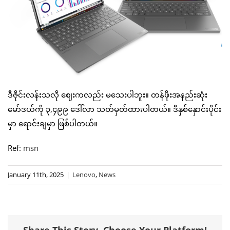
ဒီဇိုင်းလန်းသလို ဈေးကလည်း မသေးပါဘူး။ တန်ဖိုးအနည်းဆုံး
မော်ဒယ်ကို ၃,၄၉၉ ဒေါ်လာ သတ်မှတ်ထားပါတယ်။ ဒီနှစ်နှောင်းပိုင်း
မှာ ရောင်းချမှာ ဖြစ်ပါတယ်။
Ref:
msn
January 11th, 2025
|
Lenovo
,
News