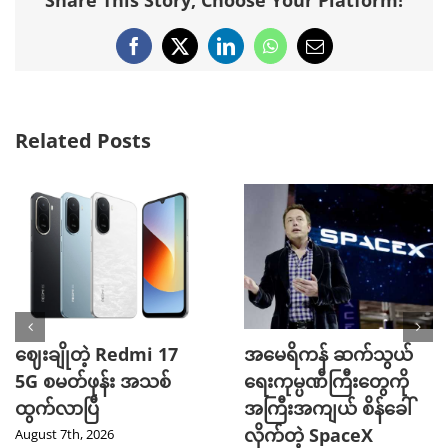
Share This Story, Choose Your Platform!
Facebook
X
LinkedIn
WhatsApp
Email
Related Posts
ဈေးချိုတဲ့ Redmi 17
အမေရိကန် ဆက်သွယ်
5G စမတ်ဖုန်း အသစ်
ရေးကုမ္ပဏီကြီးတွေကို
ထွက်လာပြီ
အကြီးအကျယ် စိန်ခေါ်
လိုက်တဲ့ SpaceX
August 7th, 2026