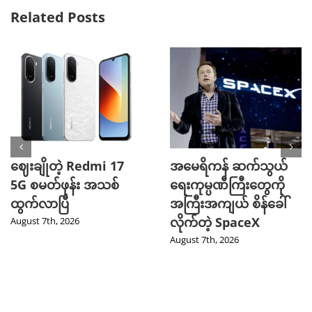
Related Posts
ဈေးချိုတဲ့ Redmi 17
အမေရိကန် ဆက်သွယ်
5G စမတ်ဖုန်း အသစ်
ရေးကုမ္ပဏီကြီးတွေကို
ထွက်လာပြီ
အကြီးအကျယ် စိန်ခေါ်
လိုက်တဲ့ SpaceX
August 7th, 2026
August 7th, 2026