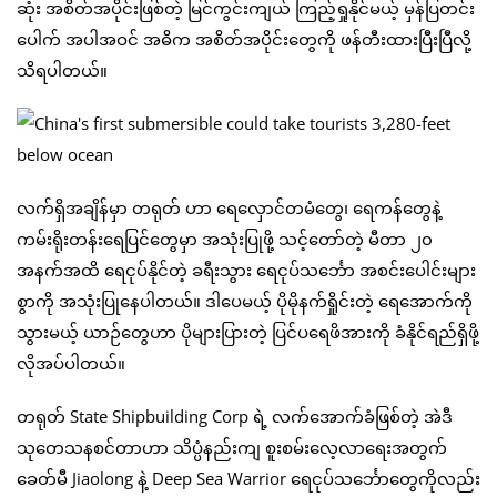
ဆုံး အစိတ်အပိုင်းဖြစ်တဲ့ မြင်ကွင်းကျယ် ကြည့်ရှုနိုင်မယ့် မှန်ပြတင်း
ပေါက် အပါအဝင် အဓိက အစိတ်အပိုင်းတွေကို ဖန်တီးထားပြီးပြီလို့
သိရပါတယ်။
လက်ရှိအချိန်မှာ တရုတ် ဟာ ရေလှောင်တမံတွေ၊ ရေကန်တွေနဲ့
ကမ်းရိုးတန်းရေပြင်တွေမှာ အသုံးပြုဖို့ သင့်တော်တဲ့ မီတာ ၂၀
အနက်အထိ ရေငုပ်နိုင်တဲ့ ခရီးသွား ရေငုပ်သင်္ဘော အစင်းပေါင်းများ
စွာကို အသုံးပြုနေပါတယ်။ ဒါပေမယ့် ပိုမိုနက်ရှိုင်းတဲ့ ရေအောက်ကို
သွားမယ့် ယာဉ်တွေဟာ ပိုများပြားတဲ့ ပြင်ပရေဖိအားကို ခံနိုင်ရည်ရှိဖို့
လိုအပ်ပါတယ်။
တရုတ် State Shipbuilding Corp ရဲ့ လက်အောက်ခံဖြစ်တဲ့ အဲဒီ
သုတေသနစင်တာဟာ သိပ္ပံနည်းကျ စူးစမ်းလေ့လာရေးအတွက်
ခေတ်မီ Jiaolong နဲ့ Deep Sea Warrior ရေငုပ်သင်္ဘောတွေကိုလည်း