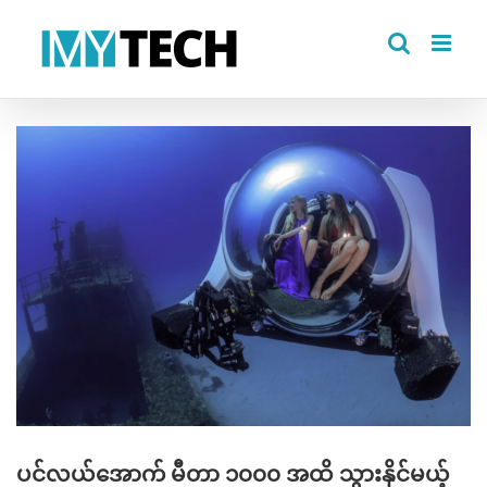
Skip
to
content
View
Larger
Image
ပင်လယ်အောက် မီတာ ၁၀၀၀ အထိ သွားနိုင်မယ့်