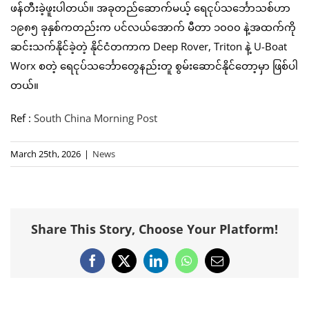
ဖန်တီးခဲ့ဖူးပါတယ်။ အခုတည်ဆောက်မယ့် ရေငုပ်သင်္ဘောသစ်ဟာ
၁၉၈၅ ခုနှစ်ကတည်းက ပင်လယ်အောက် မီတာ ၁၀၀၀ နဲ့အထက်ကို
ဆင်းသက်နိုင်ခဲ့တဲ့ နိုင်ငံတကာက Deep Rover, Triton နဲ့ U-Boat
Worx စတဲ့ ရေငုပ်သင်္ဘောတွေနည်းတူ စွမ်းဆောင်နိုင်တော့မှာ ဖြစ်ပါ
တယ်။
Ref :
South China Morning Post
March 25th, 2026
|
News
Share This Story, Choose Your Platform!
Facebook
X
LinkedIn
WhatsApp
Email