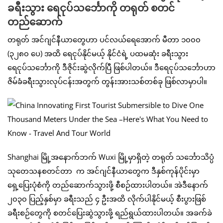
ခရီးသွား ရေငုပ်သင်္ဘောကို တရုတ် စတင်
တည်ဆောက်
တရုတ် အင်ဂျင်နီယာတွေဟာ ပင်လယ်ရေအောက် မီတာ ၁၀၀၀
(၃၂၈၀ ပေ) အထိ ရေငုပ်နိုင်မယ့် နိုင်ငံရဲ့ ပထမဆုံး ခရီးသွား
ရေငုပ်သင်္ဘောကို ဒီဇိုင်းဆွဲလိုက်ပြီ ဖြစ်ပါတယ်။ ဒီရေငုပ်သင်္ဘောဟာ
ဇိမ်ခံခရီးသွားလုပ်ငန်းအတွက် တွန်းအားသစ်တစ်ခု ဖြစ်လာမှာပါ။
Shanghai မြို့အနောက်ဘက် Wuxi မြို့မှာရှိတဲ့ တရုတ် သင်္ဘောသိပ္ပံ
သုတေသနစတင်တာ က အင်ဂျင်နီယာတွေက ဒီနှစ်ကုန်ပိုင်းမှာ
ရှေ့ပြေးပုံစံကို တည်ဆောက်သွားဖို့ စီစဉ်ထားပါတယ်။ အဲဒီနောက်
၂၀၃၀ ပြည့်နှစ်မှာ ခရီးသည် ၄ ဦးအထိ လိုက်ပါနိုင်မယ့် စီးပွားဖြစ်
ခရီးစဉ်တွေကို စတင်ပြေးဆွဲသွားဖို့ ရည်ရွယ်ထားပါတယ်။ အခက်ခဲ