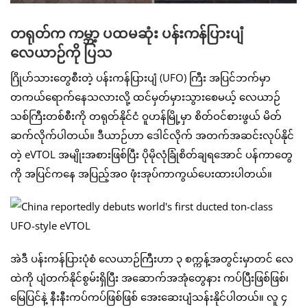
တရုတ်က ကမ္ဘာ့ ပထမဆုံး ပန်းကန်ပြားပျံ
လေယာဉ်ကို ပြသ
ဂြိုဟ်သားတွေစီးတဲ့ ပန်းကန်ပြားပျံ (UFO) ကြီး အပြင်ဘက်မှာ
တကယ်ရောက်နေသလားလို့ ထင်မှတ်မှားသွားစေမယ့် လေယာဉ်
သစ်ကြီးတစ်စီးကို တရုတ်နိုင်ငံ ဝူဟန်မြို့မှာ စိတ်ဝင်စားဖွယ် မိတ်
ဆက်လိုက်ပါတယ်။ ဒီယာဉ်ဟာ ဒေါင်လိုက် အတက်အဆင်းလုပ်နိုင်
တဲ့ eVTOL အမျိုးအစားဖြစ်ပြီး ပိုမိုလုံခြုံစိတ်ချရအောင် ပန်ကာတွေ
ကို အပြင်ကနေ အပြည့်အဝ ဖုံးအုပ်ကာကွယ်ပေးထားပါတယ်။
အဲဒီ ပန်းကန်ပြားပုံစံ လေယာဉ်ကြီးဟာ ၃ စက္ကန့်အတွင်းမှာတင် လေ
ထဲကို ပျံတက်နိုင်စွမ်းရှိပြီး အဆောက်အအုံတွေနား ကပ်ပြီးဖြစ်ဖြစ်၊
မြေပြင်နဲ့ နီးနီးကပ်ကပ်ဖြစ်ဖြစ် အေးဆေးပျံသန်းနိုင်ပါတယ်။ လူ ၄