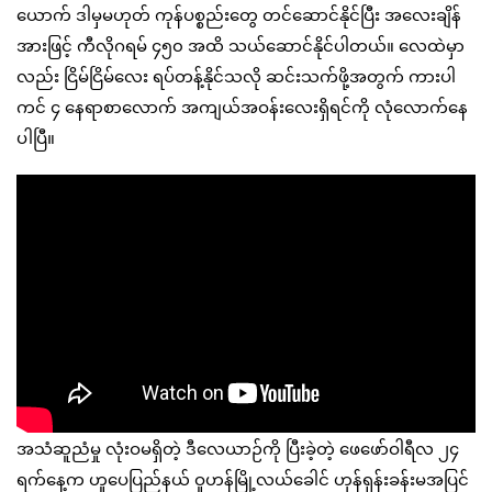
ယောက် ဒါမှမဟုတ် ကုန်ပစ္စည်းတွေ တင်ဆောင်နိုင်ပြီး အလေးချိန်
အားဖြင့် ကီလိုဂရမ် ၄၅၀ အထိ သယ်ဆောင်နိုင်ပါတယ်။ လေထဲမှာ
လည်း ငြိမ်ငြိမ်လေး ရပ်တန့်နိုင်သလို ဆင်းသက်ဖို့အတွက် ကားပါ
ကင် ၄ နေရာစာလောက် အကျယ်အဝန်းလေးရှိရင်ကို လုံလောက်နေ
ပါပြီ။
အသံဆူညံမှု လုံးဝမရှိတဲ့ ဒီလေယာဉ်ကို ပြီးခဲ့တဲ့ ဖေဖော်ဝါရီလ ၂၄
ရက်နေ့က ဟူပေပြည်နယ် ဝူဟန်မြို့လယ်ခေါင် ဟုန်ရှန်းခန်းမအပြင်