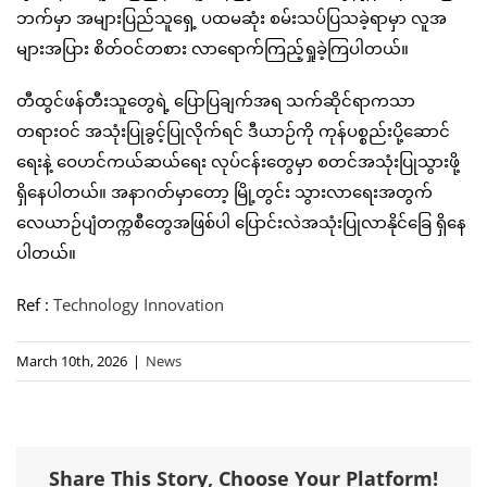
ဘက်မှာ အများပြည်သူရှေ့ ပထမဆုံး စမ်းသပ်ပြသခဲ့ရာမှာ လူအ
များအပြား စိတ်ဝင်တစား လာရောက်ကြည့်ရှုခဲ့ကြပါတယ်။
တီထွင်ဖန်တီးသူတွေရဲ့ ပြောပြချက်အရ သက်ဆိုင်ရာကသာ
တရားဝင် အသုံးပြုခွင့်ပြုလိုက်ရင် ဒီယာဉ်ကို ကုန်ပစ္စည်းပို့ဆောင်
ရေးနဲ့ ဝေဟင်ကယ်ဆယ်ရေး လုပ်ငန်းတွေမှာ စတင်အသုံးပြုသွားဖို့
ရှိနေပါတယ်။ အနာဂတ်မှာတော့ မြို့တွင်း သွားလာရေးအတွက်
လေယာဉ်ပျံတက္ကစီတွေအဖြစ်ပါ ပြောင်းလဲအသုံးပြုလာနိုင်ခြေ ရှိနေ
ပါတယ်။
Ref :
Technology Innovation
March 10th, 2026
|
News
Share This Story, Choose Your Platform!