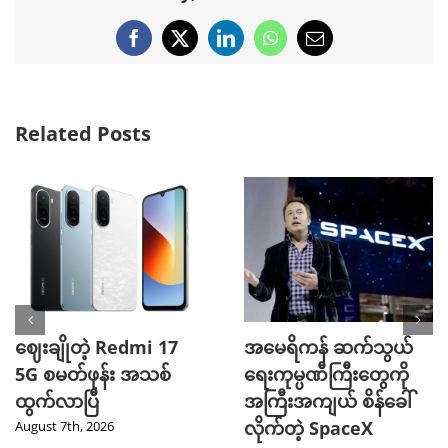
Facebook
X
LinkedIn
WhatsApp
Email
Related Posts
ဈေးချိုတဲ့ Redmi 17
အမေရိကန် ဆက်သွယ်
5G စမတ်ဖုန်း အသစ်
ရေးကုမ္ပဏီကြီးတွေကို
ထွက်လာပြီ
အကြီးအကျယ် စိန်ခေါ်
လိုက်တဲ့ SpaceX
August 7th, 2026