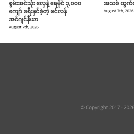
စွမ်းအင်သုံး လှေနဲ့ ရေမိုင် ၃,၀၀၀
အသစ် ထွက်လ
ကျော် ခရီးနှင်ခဲ့တဲ့ ဖင်လန်
August 7th, 2026
အင်ဂျင်နီယာ
August 7th, 2026
© Copyright 2017 -
202