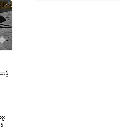
ယာဉ်
ဘူး။
ဒီ