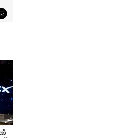
sApp
Email
ပဏီ
လူသားတွေထက် AI ရဲ့ လက်ရာကို
Meta 