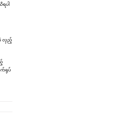
 သိရပါ
 လှည့်
့်
က်ရုပ်