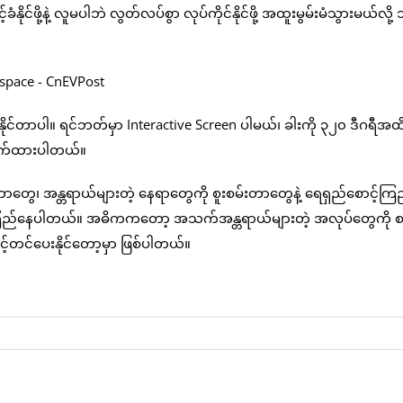
ို့နဲ့ လူမပါဘဲ လွတ်လပ်စွာ လုပ်ကိုင်နိုင်ဖို့ အထူးမွမ်းမံသွားမယ်လို့
ုင်တာပါ။ ရင်ဘတ်မှာ Interactive Screen ပါမယ်၊ ခါးကို ၃၂၀ ဒီဂရီအထိ
်ဆောက်ထားပါတယ်။
ေ၊ အန္တရာယ်များတဲ့ နေရာတွေကို စူးစမ်းတာတွေနဲ့ ရေရှည်စောင့်ကြည
ုံကြည်နေပါတယ်။ အဓိကကတော့ အသက်အန္တရာယ်များတဲ့ အလုပ်တွေကို စ
ှင့်တင်ပေးနိုင်တော့မှာ ဖြစ်ပါတယ်။