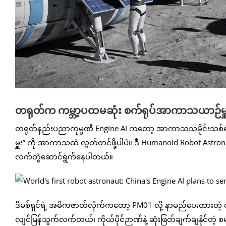
တရုတ်က ကမ္ဘာ့ပထမဆုံး စက်ရုပ်အာကာသယာဉ်မှူး
တရုတ်နည်းပညာကုမ္ပဏီ Engine AI ကတော့ အာကာသသမိုင်းသစ်ရေးထ
မှူး” ကို အာကာသထဲ လွှတ်တင်ဖို့ပါပဲ။ ဒီ Humanoid Robot Astronaut
လက်တွဲဆောင်ရွက်နေပါတယ်။
ဒီမစ်ရှင်ရဲ့ အဓိကဇာတ်လိုက်ကတော့ PM01 လို့ နာမည်ပေးထားတဲ့ လူ
လျင်မြန်သွက်လက်တယ်၊ ကိုယ်ပိုင်ဉာဏ်နဲ့ ဆုံးဖြတ်ချက်ချနိုင်တဲ့ စမ