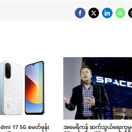
Facebook
X
LinkedIn
What
edmi 17 5G စမတ်ဖုန်း
အမေရိကန် ဆက်သွယ်ရေးကုမ္