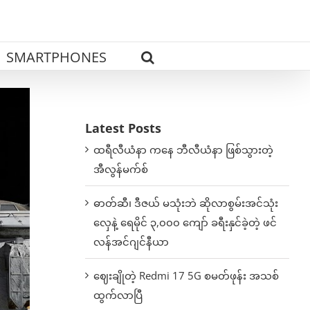
SMARTPHONES
Latest Posts
ထရီလီယံနာ ကနေ ဘီလီယံနာ ဖြစ်သွားတဲ့
အီလွန်မက်စ်
ဓာတ်ဆီ၊ ဒီဇယ် မသုံးဘဲ ဆိုလာစွမ်းအင်သုံး
လှေနဲ့ ရေမိုင် ၃,၀၀၀ ကျော် ခရီးနှင်ခဲ့တဲ့ ဖင်
လန်အင်ဂျင်နီယာ
ဈေးချိုတဲ့ Redmi 17 5G စမတ်ဖုန်း အသစ်
ထွက်လာပြီ