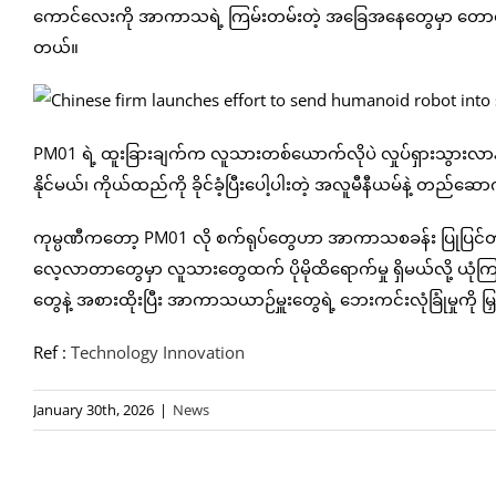
ကောင်လေးကို အာကာသရဲ့ ကြမ်းတမ်းတဲ့ အခြေအနေတွေမှာ တောင့်ခံနိုင်ဖ
တယ်။
PM01 ရဲ့ ထူးခြားချက်က လူသားတစ်ယောက်လိုပဲ လှုပ်ရှားသွားလာနိ
နိုင်မယ်၊ ကိုယ်ထည်ကို ခိုင်ခံ့ပြီးပေါ့ပါးတဲ့ အလူမီနီယမ်နဲ့ တည
ကုမ္ပဏီကတော့ PM01 လို စက်ရုပ်တွေဟာ အာကာသစခန်း ပြုပြင်တာတွ
လေ့လာတာတွေမှာ လူသားတွေထက် ပိုမိုထိရောက်မှု ရှိမယ်လို့ ယ
တွေနဲ့ အစားထိုးပြီး အာကာသယာဉ်မှူးတွေရဲ့ ဘေးကင်းလုံခြုံမှုကို မြ
Ref :
Technology Innovation
January 30th, 2026
|
News