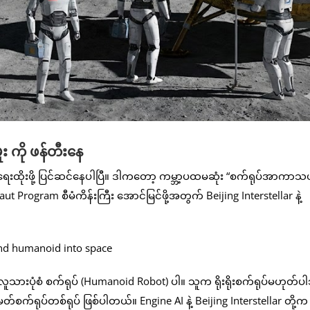
 ကို ဖန်တီးနေ
ိုးဖို့ ပြင်ဆင်နေပါပြီ။ ဒါကတော့ ကမ္ဘာ့ပထမဆုံး “စက်ရုပ်အာကာသ
 Program စီမံကိန်းကြီး အောင်မြင်ဖို့အတွက် Beijing Interstellar နဲ့
သားပုံစံ စက်ရုပ် (Humanoid Robot) ပါ။ သူက ရိုးရိုးစက်ရုပ်မဟုတ်ပါ
တ်စက်ရုပ်တစ်ရုပ် ဖြစ်ပါတယ်။ Engine AI နဲ့ Beijing Interstellar တို့က 