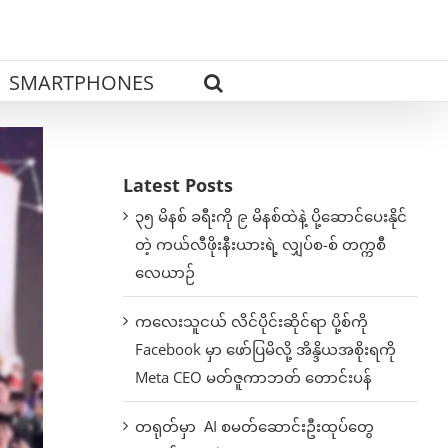
SMARTPHONES
Latest Posts
၃၅ မိနစ် ခရီးကို ၉ မိနစ်ထဲနဲ့ ပို့ဆောင်ပေးနိုင်
တဲ့ ကယ်လီဖိုးနီးယားရဲ့ လျှပ်စ-စ် တက္ကစီ
လေယာဉ်
ကလေးသူငယ် လိင်ပိုင်းဆိုင်ရာ ပို့စ်ကို
Facebook မှာ ဖော်ပြမိလို့ အိန္ဒိယအစိုးရကို
Meta CEO မတ်ဇူကာဘတ် တောင်းပန်
တရုတ်မှာ AI စမတ်ဆောင်းဦးထုပ်တွေ