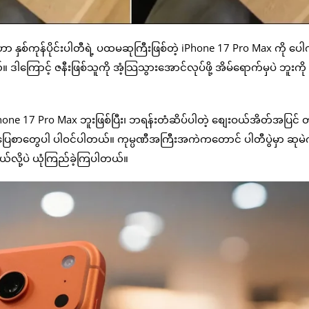
ဟာ နှစ်ကုန်ပိုင်းပါတီရဲ့ ပထမဆုကြီးဖြစ်တဲ့ iPhone 17 Pro Max ကို ပေ
ါကြောင့် ဇနီးဖြစ်သူကို အံ့သြသွားအောင်လုပ်ဖို့ အိမ်ရောက်မှပဲ ဘူးကို ဖ
hone 17 Pro Max ဘူးဖြစ်ပြီး၊ ဘရန်းတံဆိပ်ပါတဲ့ စျေးဝယ်အိတ်အပြင် တန
ပြေစာတွေပါ ပါဝင်ပါတယ်။ ကုမ္ပဏီအကြီးအကဲကတောင် ပါတီပွဲမှာ ဆုမဲက
တယ်လို့ပဲ ယုံကြည်ခဲ့ကြပါတယ်။