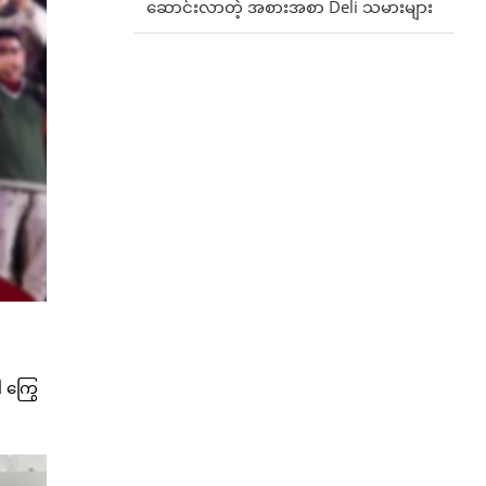
ဆောင်းလာတဲ့ အစားအစာ Deli သမားများ
ါ ကြွေ