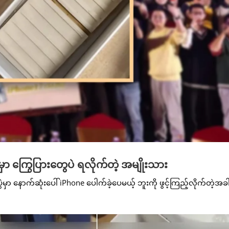
ဲမှာ ကြွေပြားတွေပဲ ရလိုက်တဲ့ အမျိုးသား
ွဲမှာ နောက်ဆုံးပေါ် iPhone ပေါက်ခဲ့ပေမယ့် ဘူးကို ဖွင့်ကြည့်လိုက်တဲ့အခ