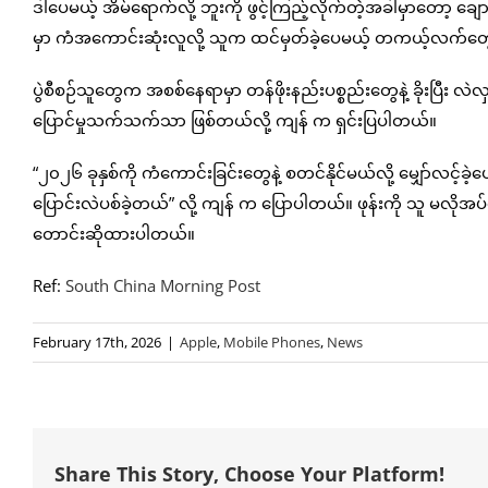
ဒါပေမယ့် အိမ်ရောက်လို့ ဘူးကို ဖွင့်ကြည့်လိုက်တဲ့အခါမှာတော့ ချောက
မှာ ကံအကောင်းဆုံးလူလို့ သူက ထင်မှတ်ခဲ့ပေမယ့် တကယ့်လက်တွေ့မ
ပွဲစီစဉ်သူတွေက အစစ်နေရာမှာ တန်ဖိုးနည်းပစ္စည်းတွေနဲ့ ခိုးပြီး
ပြောင်မှုသက်သက်သာ ဖြစ်တယ်လို့ ကျန် က ရှင်းပြပါတယ်။
“၂၀၂၆ ခုနှစ်ကို ကံကောင်းခြင်းတွေနဲ့ စတင်နိုင်မယ်လို့ မျှော်လင့်ခဲ
ပြောင်းလဲပစ်ခဲ့တယ်” လို့ ကျန် က ပြောပါတယ်။ ဖုန်းကို သူ မလိုအပ
တောင်းဆိုထားပါတယ်။
Ref:
South China Morning Post
February 17th, 2026
|
Apple
,
Mobile Phones
,
News
Share This Story, Choose Your Platform!