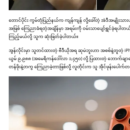
တောင်ပိုင်း ကွမ်တုံပြည်နယ်က ကျန်ကျန် လို့ခေါ်တဲ့ အဲဒီအမျိုးသား
အဖြစ် ကြေညာခံရတဲ့အချိန်မှာ အရမ်းကို ဝမ်းသာပျော်ရွှင်ခဲ့ရပါတယ်။ ဒ
ကြည့်မယ်လို့ သူက ဆုံးဖြတ်ခဲ့ပါတယ်။
အွန်လိုင်းမှာ သူတင်ထားတဲ့ ဗီဒီယိုအရ ဆုမဲဘူးဟာ အစစ်နဲ့တူတဲ့ iP
ယွမ် ၉,၉၈၈ (အမေရိကန်ဒေါ်လာ ၁,၄၅၀) လို့ ပြထားတဲ့ ဘောက်ချာ
တန်ဖိုးနဲ့တကွ ကြေညာခဲ့တာဖြစ်လို့ လူတိုင်းက သူ အိုင်ဖုန်းပေါက်