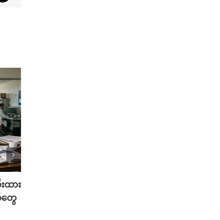
တီးထား
လူတူစက်ရုပ် ထုတ်တော့မယ့် Meta
မွေးရ
်တွေ
အမြင်
August 5th, 2026
Musk 