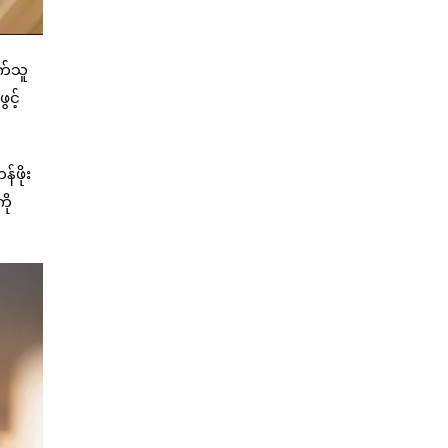
ါက်သူ
ွင့်
်ဖိုး
ို