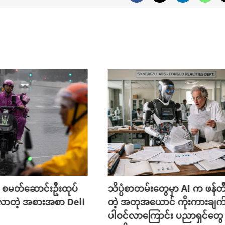
 စမတ်ဆောင်းဦးထုပ်
သိပ္ပံစာတမ်းတွေမှာ AI က ဖန်
လာတဲ့ အစားအစာ Deli
တဲ့ အတုအယောင် ကိုးကားချက
ပါဝင်လာကြောင်း ပညာရှင်တွေ