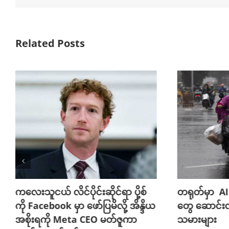
Related Posts
ကလေးသူငယ် လိင်ပိုင်းဆိုင်ရာ ပို့စ်
တရုတ်မှာ AI
ကို Facebook မှာ ဖော်ပြမိလို့ အိန္ဒိယ
တွေ ဆောင်း
အစိုးရကို Meta CEO မတ်ဇူကာ
သမားများ