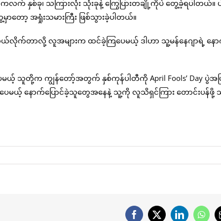
လက် နှစ်ခု၊ သကြားလုံး သုံးခုနဲ့ ကြွေပြားတချို့ကိုပဲ တွေ့ခဲ့ရပါတယ်။ ပ
ှာတော့ အရှုံးသမားကြီး ဖြစ်သွားခဲ့ပါတယ်။
 လဲလှယ်လိုက်တာလို့ လူအများက ထင်ခဲ့ကြပေမယ့် ဒါဟာ သူ့မန်နေဂျာရဲ့ နော
့ပေမယ့် သူတို့က ကျွန်တော့်အတွက် နှစ်ကုန်ပါတီကို April Fools’ Day ပွဲအဖ
်ပေမယ့် နောက်ပြောင်ခဲ့သူတွေအနေနဲ့ သူ့ကို လူသိရှင်ကြား တောင်းပန်ဖို့
Facebook
X
LinkedIn
What