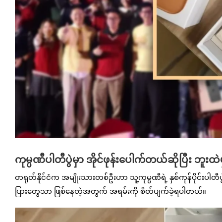
ကုမ္ပဏီပါတီပွဲမှာ အိုင်ဖုန်းပေါက်တယ်ဆိုပြီး ဘူးထ
တရုတ်နိုင်ငံက အမျိုးသားတစ်ဦးဟာ သူ့ကုမ္ပဏီရဲ့ နှစ်ကုန်ပိုင်းပါတီပ
ပြားတွေသာ ဖြစ်နေတဲ့အတွက် အရမ်းကို စိတ်ပျက်ခဲ့ရပါတယ်။