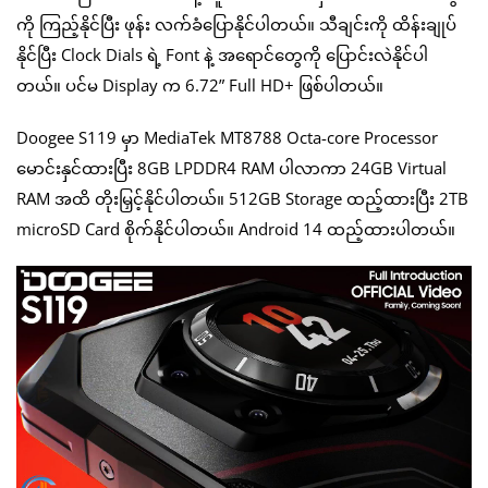
ကို ကြည့်နိုင်ပြီး ဖုန်း လက်ခံပြောနိုင်ပါတယ်။ သီချင်းကို ထိန်းချုပ်
နိုင်ပြီး Clock Dials ရဲ့ Font နဲ့ အရောင်တွေကို ပြောင်းလဲနိုင်ပါ
တယ်။ ပင်မ Display က 6.72” Full HD+ ဖြစ်ပါတယ်။
Doogee S119 မှာ MediaTek MT8788 Octa-core Processor
မောင်းနှင်ထားပြီး 8GB LPDDR4 RAM ပါလာကာ 24GB Virtual
RAM အထိ တိုးမြှင့်နိုင်ပါတယ်။ 512GB Storage ထည့်ထားပြီး 2TB
microSD Card စိုက်နိုင်ပါတယ်။ Android 14 ထည့်ထားပါတယ်။