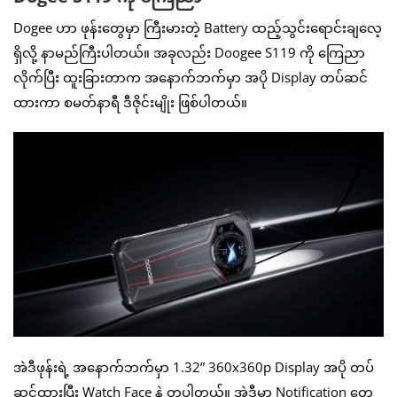
Dogee ဟာ ဖုန်းတွေမှာ ကြီးမားတဲ့ Battery ထည့်သွင်းရောင်းချလေ့
ရှိလို့ နာမည်ကြီးပါတယ်။ အခုလည်း Doogee S119 ကို ကြေညာ
လိုက်ပြီး ထူးခြားတာက အနောက်ဘက်မှာ အပို Display တပ်ဆင်
ထားကာ စမတ်နာရီ ဒီဇိုင်းမျိုး ဖြစ်ပါတယ်။
အဲဒီဖုန်းရဲ့ အနောက်ဘက်မှာ 1.32” 360x360p Display အပို တပ်
ဆင်ထားပြီး Watch Face နဲ့ တူပါတယ်။ အဲဒီမှာ Notification တွေ