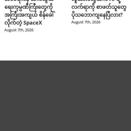
ရေးကုမ္ပဏီကြီးတွေကို
လက်ရာကို စာဖတ်သူတွေ
အကြီးအကျယ် စိန်ခေါ်
ပိုသဘောကျနေပြီလား?
လိုက်တဲ့ SpaceX
August 7th, 2026
August 7th, 2026