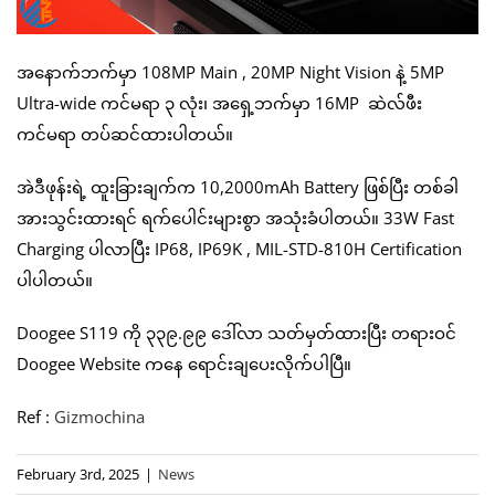
အနောက်ဘက်မှာ 108MP Main , 20MP Night Vision နဲ့ 5MP
Ultra-wide ကင်မရာ ၃ လုံး၊ အရှေ့ဘက်မှာ 16MP ဆဲလ်ဖီး
ကင်မရာ တပ်ဆင်ထားပါတယ်။
အဲဒီဖုန်းရဲ့ ထူးခြားချက်က 10,2000mAh Battery ဖြစ်ပြီး တစ်ခါ
အားသွင်းထားရင် ရက်ပေါင်းများစွာ အသုံးခံပါတယ်။ 33W Fast
Charging ပါလာပြီး IP68, IP69K , MIL-STD-810H Certification
ပါပါတယ်။
Doogee S119 ကို ၃၃၉.၉၉ ဒေါ်လာ သတ်မှတ်ထားပြီး တရားဝင်
Doogee Website ကနေ ရောင်းချပေးလိုက်ပါပြီ။
Ref :
Gizmochina
February 3rd, 2025
|
News