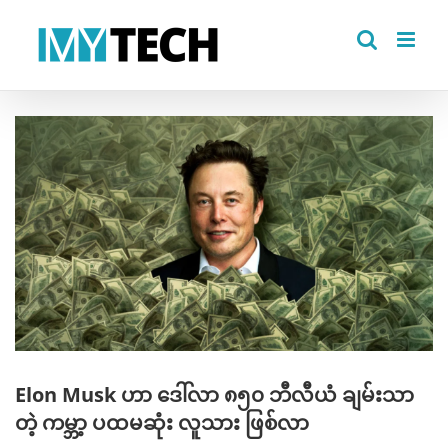
Skip
to
content
View
Larger
Image
Elon Musk ဟာ ဒေါ်လာ ၈၅၀ ဘီလီယံ ချမ်းသာ
တဲ့ ကမ္ဘာ့ ပထမဆုံး လူသား ဖြစ်လာ