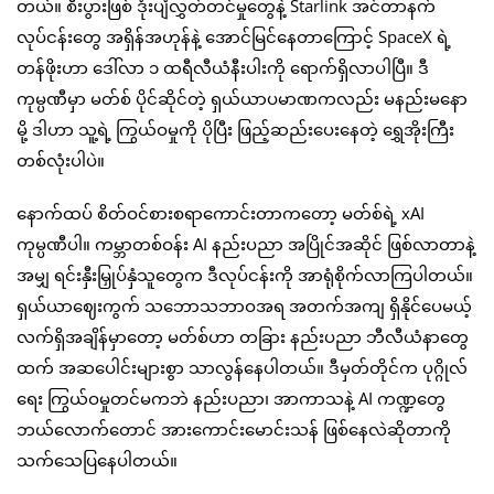
တယ်။ စီးပွားဖြစ် ဒုံးပျံလွှတ်တင်မှုတွေနဲ့ Starlink အင်တာနက်
လုပ်ငန်းတွေ အရှိန်အဟုန်နဲ့ အောင်မြင်နေတာကြောင့် SpaceX ရဲ့
တန်ဖိုးဟာ ဒေါ်လာ ၁ ထရီလီယံနီးပါးကို ရောက်ရှိလာပါပြီ။ ဒီ
ကုမ္ပဏီမှာ မတ်စ် ပိုင်ဆိုင်တဲ့ ရှယ်ယာပမာဏကလည်း မနည်းမနော
မို့ ဒါဟာ သူ့ရဲ့ ကြွယ်ဝမှုကို ပိုပြီး ဖြည့်ဆည်းပေးနေတဲ့ ရွှေအိုးကြီး
တစ်လုံးပါပဲ။
နောက်ထပ် စိတ်ဝင်စားစရာကောင်းတာကတော့ မတ်စ်ရဲ့ xAI
ကုမ္ပဏီပါ။ ကမ္ဘာတစ်ဝန်း AI နည်းပညာ အပြိုင်အဆိုင် ဖြစ်လာတာနဲ့
အမျှ ရင်းနှီးမြှုပ်နှံသူတွေက ဒီလုပ်ငန်းကို အာရုံစိုက်လာကြပါတယ်။
ရှယ်ယာဈေးကွက် သဘောသဘာဝအရ အတက်အကျ ရှိနိုင်ပေမယ့်
လက်ရှိအချိန်မှာတော့ မတ်စ်ဟာ တခြား နည်းပညာ ဘီလီယံနာတွေ
ထက် အဆပေါင်းများစွာ သာလွန်နေပါတယ်။ ဒီမှတ်တိုင်က ပုဂ္ဂိုလ်
ရေး ကြွယ်ဝမှုတင်မကဘဲ နည်းပညာ၊ အာကာသနဲ့ AI ကဏ္ဍတွေ
ဘယ်လောက်တောင် အားကောင်းမောင်းသန် ဖြစ်နေလဲဆိုတာကို
သက်သေပြနေပါတယ်။