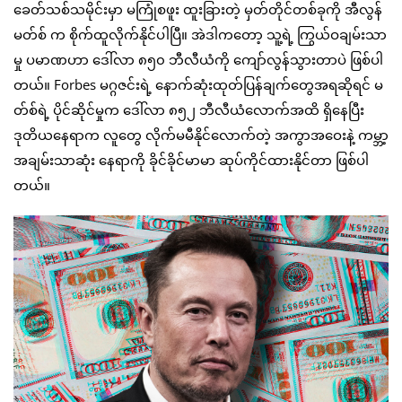
ခေတ်သစ်သမိုင်းမှာ မကြုံစဖူး ထူးခြားတဲ့ မှတ်တိုင်တစ်ခုကို အီလွန်
မတ်စ် က စိုက်ထူလိုက်နိုင်ပါပြီ။ အဲဒါကတော့ သူ့ရဲ့ ကြွယ်ဝချမ်းသာ
မှု ပမာဏဟာ ဒေါ်လာ ၈၅၀ ဘီလီယံကို ကျော်လွန်သွားတာပဲ ဖြစ်ပါ
တယ်။ Forbes မဂ္ဂဇင်းရဲ့ နောက်ဆုံးထုတ်ပြန်ချက်တွေအရဆိုရင် မ
တ်စ်ရဲ့ ပိုင်ဆိုင်မှုက ဒေါ်လာ ၈၅၂ ဘီလီယံလောက်အထိ ရှိနေပြီး
ဒုတိယနေရာက လူတွေ လိုက်မမီနိုင်လောက်တဲ့ အကွာအဝေးနဲ့ ကမ္ဘာ့
အချမ်းသာဆုံး နေရာကို ခိုင်ခိုင်မာမာ ဆုပ်ကိုင်ထားနိုင်တာ ဖြစ်ပါ
တယ်။