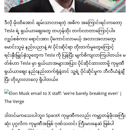
ဒီလို မိုးထိအောင် ချမ်းသာလာရတဲ့ အဓိက အကြောင်းရင်းကတော့
Tesla ရဲ့ ရှယ်ယာဈေးတွေ တဟုန်ထိုး တက်လာတာကြောင့်ပါ။
လျှပ်စစ်ကား ရောင်းအား ပိုကောင်းလာမယ့် အလားအလာတွေ၊
မောင်းသူမဲ့ နည်းပညာနဲ့ AI ပိုင်းဆိုင်ရာ တိုးတက်မှုတွေကြောင့်
ရင်းနှီးမြှုပ်နှံသူတွေက Tesla ကို ပြန်ပြီး မျက်စိကျလာကြပါတယ်။ မ
တ်စ်ဟာ Tesla မှာ ရှယ်ယာအများအပြား ပိုင်ဆိုင်ထားတာမို့ ကုမ္ပဏီ
ရှယ်ယာဈေး နည်းနည်းတက်ရုံနဲ့တင် သူ့ရဲ့ ပိုင်ဆိုင်မှုက ဘီလီယံနဲ့ချီ
ပြီး တိုးပွားလာလေ့ ရှိပါတယ်။
ဒါတင်မကသေးပါဘူး၊ SpaceX ကုမ္ပဏီကလည်း ကမ္ဘာ့တန်ဖိုးအကြီး
ဆုံး ပုဂ္ဂလိက ကုမ္ပဏီအဖြစ် ဂုဏ်သတင်း ကြီးမားနေဆဲ ဖြစ်ပါ