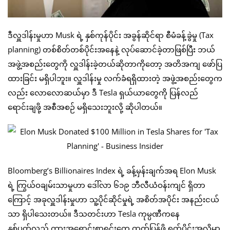
ဒီလှူဒါန်းမှုဟာ Musk ရဲ့ နှစ်ကုန်ပိုင်း အခွန်ဆိုင်ရာ စီမံခန့်ခွဲမှု (Tax
planning) တစ်စိတ်တစ်ပိုင်းအနေနဲ့ လုပ်ဆောင်ခဲ့တာဖြစ်ပြီး ဘယ်
အဖွဲ့အစည်းတွေကို လှူဒါန်းခဲ့တယ်ဆိုတာကိုတော့ အတိအကျ ဖော်ပြ
ထားခြင်း မရှိပါဘူး။ လှူဒါန်းမှု လက်ခံရရှိထားတဲ့ အဖွဲ့အစည်းတွေက
လည်း လောလောဆယ်မှာ ဒီ Tesla ရှယ်ယာတွေကို ပြန်လည်
ရောင်းချဖို့ အစီအစဉ် မရှိသေးဘူးလို့ ဆိုပါတယ်။
Bloomberg’s Billionaires Index ရဲ့ ခန့်မှန်းချက်အရ Elon Musk
ရဲ့ ကြွယ်ဝချမ်းသာမှုဟာ ဒေါ်လာ ၆၁၉ ဘီလီယံဝန်းကျင် ရှိတာ
ကြောင့် အခုလှူဒါန်းမှုဟာ သူ့ပိုင်ဆိုင်မှုရဲ့ အစိတ်အပိုင်း အနည်းငယ်
သာ ရှိပါသေးတယ်။ ဒီသတင်းဟာ Tesla ကုမ္ပဏီကနေ
နှစ်ပတ်လည် ကားအရောင်းစာရင်းတွေ ထုတ်ပြန်ဖို့ ရက်ပိုင်းအလိုမှာ