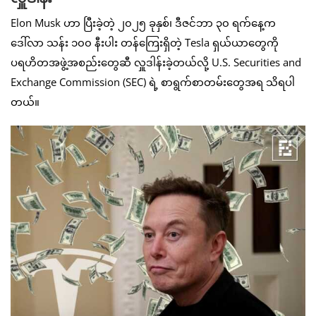
Elon Musk ဟာ ပြီးခဲ့တဲ့ ၂၀၂၅ ခုနှစ်၊ ဒီဇင်ဘာ ၃၀ ရက်နေ့က
ဒေါ်လာ သန်း ၁၀၀ နီးပါး တန်ကြေးရှိတဲ့ Tesla ရှယ်ယာတွေကို
ပရဟိတအဖွဲ့အစည်းတွေဆီ လှူဒါန်းခဲ့တယ်လို့ U.S. Securities and
Exchange Commission (SEC) ရဲ့ စာရွက်စာတမ်းတွေအရ သိရပါ
တယ်။