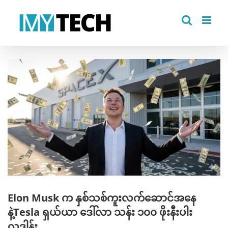
Skip
to
content
View
Larger
Image
Elon Musk က နှစ်သစ်ကူးလက်ဆောင်အနေ
နဲ့Tesla ရှယ်ယာ ဒေါ်လာ သန်း ၁၀၀ ဖိုးနီးပါး
လှူဒါန်း