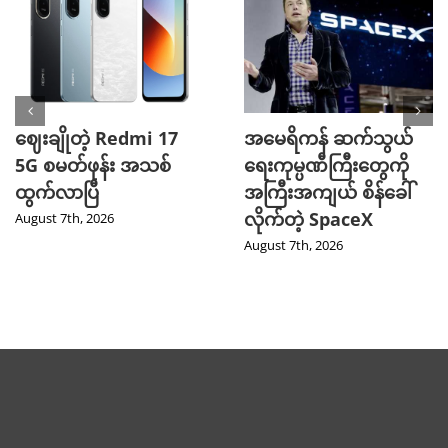
ဈေးချိုတဲ့ Redmi 17
အမေရိကန် ဆက်သွယ်
5G စမတ်ဖုန်း အသစ်
ရေးကုမ္ပဏီကြီးတွေကို
ထွက်လာပြီ
အကြီးအကျယ် စိန်ခေါ်
လိုက်တဲ့ SpaceX
August 7th, 2026
August 7th, 2026