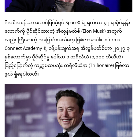
ဒီအစီအစဉ်သာ အောင်မြင်ခဲ့ရင် SpaceX ရဲ့ ရှယ်ယာ ၄၂ ရာခိုင်နှုန်း
လောက်ကို ပိုင်ဆိုင်ထားတဲ့ အီလွန်မတ်စ် (Elon Musk) အတွက်
လည်း ကြီးမားတဲ့ အပြောင်းအလဲတွေ ဖြစ်လာမှာပါ။ Informa
Connect Academy ရဲ့ ခန့်မှန်းချက်အရ အီလွန်မတ်စ်ဟာ ၂၀၂၇ ခု
နှစ်လောက်မှာ ပိုင်ဆိုင်မှု ဒေါ်လာ ၁ ထရီလီယံ (၁,၀၀၀ ဘီလီယံ)
ပြည့်မြောက်တဲ့ ကမ္ဘာ့ပထမဆုံး ထရီလီယံနာ (Trillionaire) ဖြစ်လာ
ဖွယ် ရှိနေပါတယ်။