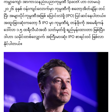
ကမ္ဘာကျော် အာကာသနည်းပညာကုမ္ပဏီ SpaceX ဟာ လာမယ့်
၂၀၂၆ ခုနှစ် ဝန်းကျင်လောက်မှာ ကုမ္ပဏီကို စတော့အိတ်ချိန်း တင်
ပြီး အများပိုင်ကုမ္ပဏီအဖြစ် ပြောင်းလဲဖို့ (IPO) ပြင်ဆင်နေပါတယ်။
အထူးခြားဆုံးကတော့ ဒီ IPO မှာ ကုမ္ပဏီရဲ့ တန်ဖိုးကို အမေရိကန်
ဒေါ်လာ ၁.၅ ထရီလီယံအထိ သတ်မှတ်ဖို့ ရည်မှန်းထားတာ ဖြစ်ပြီး၊
ဒါဟာ သမိုင်းတစ်လျှောက် အကြီးမားဆုံး IPO စာရင်းဝင် ဖြစ်လာ
နိုင်ပါတယ်။