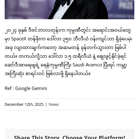
၂၀၂၄ ခုနှစ် ဒီဇင်ဘာလတုန်းက ကုမ္ပဏီတွင်း အရောင်းအဝယ်တွေ
မှာ SpaceX တန်ဖိုးက ဒေါ်လာ ၃၅၀ ဘီလီယံ ဝန်းကျင်သာ ရှိခဲ့ပေမဲ့၊
အခု လျာထားချက်ကတော့ အဆမတန် ခုန်တက်သွားတာ ဖြစ်ပါ
တယ်။ တကယ်လို့သာ ဒေါ်လာ ၁.၅ ထရီလီယံ နဲ့ ဈေးဖွင့်နိုင်ခဲ့ရင်
ဆော်ဒီအာရေဗျရဲ့ ရေနံကုမ္ပဏီကြီး Saudi Aramco ပြီးရင် ကမ္ဘာ့
အကြီးဆုံး စာရင်းဝင် ဖြစ်လာဖို့ ရှိနေပါတယ်။
Ref : Google Gemini
December 12th, 2025
|
News
Share This Story, Choose Your Platform!