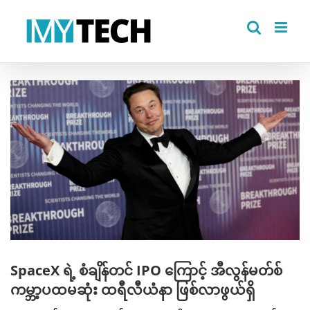
Skip
to
content
View
Larger
Image
SpaceX ရဲ့ စံချိန်တင် IPO ကြောင့် အီလွန်မတ်စ်
ကမ္ဘာ့ပထမဆုံး ထရီလီယံနာ ဖြစ်လာဖွယ်ရှိ