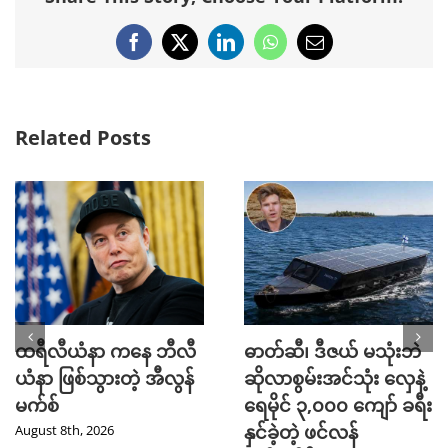
Facebook
X
LinkedIn
WhatsApp
Email
Related Posts
ထရီလီယံနာ ကနေ ဘီလီ
ဓာတ်ဆီ၊ ဒီဇယ် မသုံးဘဲ
ယံနာ ဖြစ်သွားတဲ့ အီလွန်
ဆိုလာစွမ်းအင်သုံး လှေနဲ့
မက်စ်
ရေမိုင် ၃,၀၀၀ ကျော် ခရီး
နှင်ခဲ့တဲ့ ဖင်လန်
August 8th, 2026