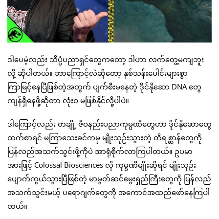
ဒါပေမဲ့လည်း သိပ္ပံပညာရှင်တွေကတော့ ဒါဟာ လက်တွေ့မကျဘူး
လို့ ဆိုပါတယ်။ ဘာကြောင့်လဲဆိုတော့ နှစ်သန်းပေါင်းများစွာ
ကြာမြင့်နေပြီဖြစ်တဲ့အတွက် ပျက်စီးမနေတဲ့ ဒိုင်နိုဆော DNA တွေ
ကျန်ရှိနေဖို့ဆိုတာ လုံးဝ မဖြစ်နိုင်လို့ပါပဲ။
ဒါကြောင့်လည်း တချို့ ဇီဝနည်းပညာကုမ္ပဏီတွေဟာ ဒိုင်နိုဆောတွေ
ထက်စာရင် မကြာသေးခင်ကမှ မျိုးသုဉ်းသွားတဲ့ တိရစ္ဆာန်တွေကို
ပြန်လည်အသက်သွင်းဖို့ကိုပဲ အာရုံစိုက်လာကြပါတယ်။ ဥပမာ
အားဖြင့် Colossal Biosciences လို ကုမ္ပဏီမျိုးဆိုရင် မျိုးသုဉ်း
ပျောက်ကွယ်သွားပြီဖြစ်တဲ့ မာမွတ်ဆင်မွေးရှည်ကြီးတွေကို ပြန်လည်
အသက်သွင်းမယ့် ပရောဂျက်တွေကို အကောင်အထည်ဖော်နေကြပါ
တယ်။