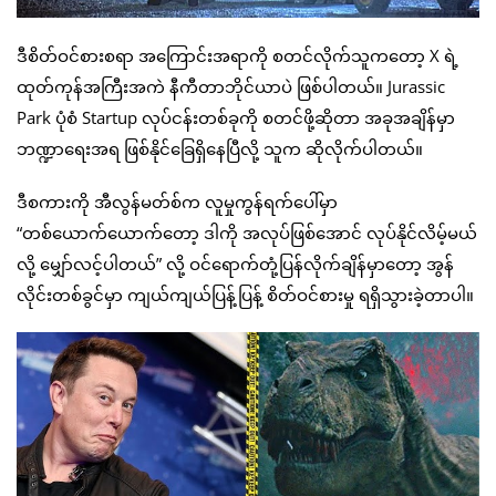
ဒီစိတ်ဝင်စားစရာ အကြောင်းအရာကို စတင်လိုက်သူကတော့ X ရဲ့
ထုတ်ကုန်အကြီးအကဲ နီကီတာဘိုင်ယာပဲ ဖြစ်ပါတယ်။ Jurassic
Park ပုံစံ Startup လုပ်ငန်းတစ်ခုကို စတင်ဖို့ဆိုတာ အခုအချိန်မှာ
ဘဏ္ဍာရေးအရ ဖြစ်နိုင်ခြေရှိနေပြီလို့ သူက ဆိုလိုက်ပါတယ်။
ဒီစကားကို အီလွန်မတ်စ်က လူမှုကွန်ရက်ပေါ်မှာ
“တစ်ယောက်ယောက်တော့ ဒါကို အလုပ်ဖြစ်အောင် လုပ်နိုင်လိမ့်မယ်
လို့ မျှော်လင့်ပါတယ်” လို့ ဝင်ရောက်တုံ့ပြန်လိုက်ချိန်မှာတော့ အွန်
လိုင်းတစ်ခွင်မှာ ကျယ်ကျယ်ပြန့်ပြန့် စိတ်ဝင်စားမှု ရရှိသွားခဲ့တာပါ။