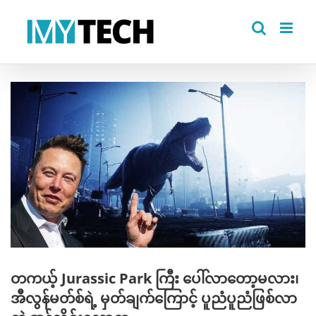
Skip
to
content
View
Larger
Image
တကယ့် Jurassic Park ကြီး ပေါ်လာတော့မလား၊
အီလွန်မတ်စ်ရဲ့ မှတ်ချက်ကြောင့် ပူညံပူညံဖြစ်လာ