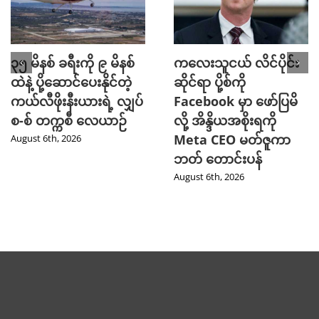
၃၅ မိနစ် ခရီးကို ၉ မိနစ်
ကလေးသူငယ် လိင်ပိုင်း
ထဲနဲ့ ပို့ဆောင်ပေးနိုင်တဲ့
ဆိုင်ရာ ပို့စ်ကို
ကယ်လီဖိုးနီးယားရဲ့ လျှပ်
Facebook မှာ ဖော်ပြမိ
စ-စ် တက္ကစီ လေယာဉ်
လို့ အိန္ဒိယအစိုးရကို
Meta CEO မတ်ဇူကာ
August 6th, 2026
ဘတ် တောင်းပန်
August 6th, 2026