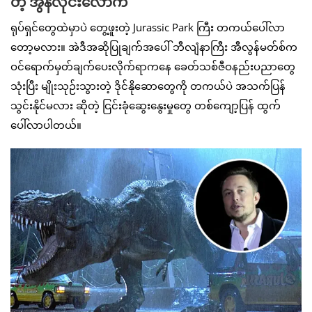
တဲ့ အွန်လိုင်းလောက
ရုပ်ရှင်တွေထဲမှာပဲ တွေ့ဖူးတဲ့ Jurassic Park ကြီး တကယ်ပေါ်လာ
တော့မလား။ အဲဒီအဆိုပြုချက်အပေါ် ဘီလျံနာကြီး အီလွန်မတ်စ်က
ဝင်ရောက်မှတ်ချက်ပေးလိုက်ရာကနေ ခေတ်သစ်ဇီဝနည်းပညာတွေ
သုံးပြီး မျိုးသုဉ်းသွားတဲ့ ဒိုင်နိုဆောတွေကို တကယ်ပဲ အသက်ပြန်
သွင်းနိုင်မလား ဆိုတဲ့ ငြင်းခုံဆွေးနွေးမှုတွေ တစ်ကျော့ပြန် ထွက်
ပေါ်လာပါတယ်။