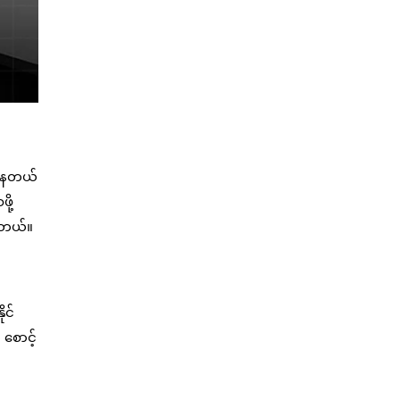
်နေတယ်
ို့
ပါတယ်။
ုင်
စောင့်