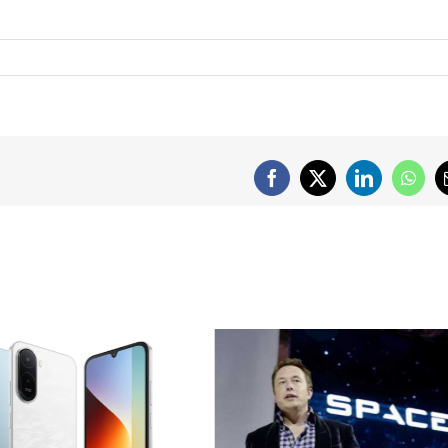
Facebook
X
LinkedIn
What