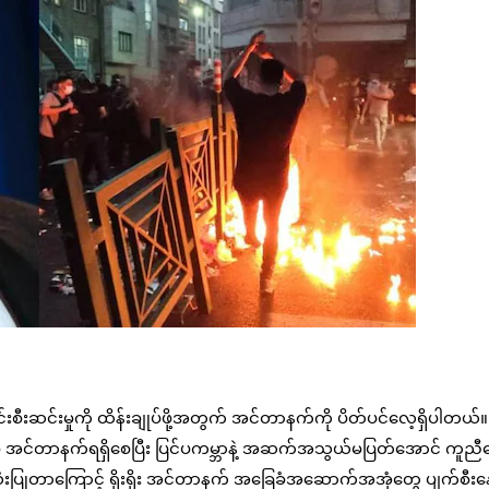
းစီးဆင်းမှုကို ထိန်းချုပ်ဖို့အတွက် အင်တာနက်ကို ပိတ်ပင်လေ့ရှိပါတယ်။ 
ာမဲ့ အင်တာနက်ရရှိစေပြီး ပြင်ပကမ္ဘာနဲ့ အဆက်အသွယ်မပြတ်အောင် ကူညီပေ
အသုံးပြုတာကြောင့် ရိုးရိုး အင်တာနက် အခြေခံအဆောက်အအုံတွေ ပျက်စီးနေ