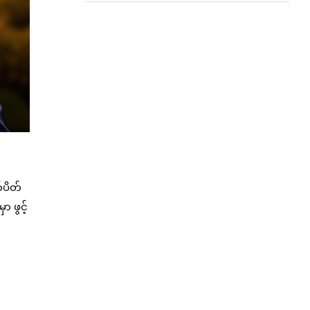
်ပိတ်
 ဖွင့်