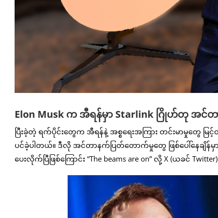
Elon Musk က အီရန်မှာ Starlink ဂြိုဟ်တု အင်တာန
ပြီးခဲ့တဲ့ ရက်ပိုင်းတွေက အီရန်နဲ့ အစ္စရေးအကြား တင်းမာမှုတွေ မ
ပင်ခဲ့ပါတယ်။ ဒီလို အင်တာနက်ပြတ်တောက်မှုတွေ ဖြစ်ပေါ်နေချိန်မှာ 
ပေးလိုက်ပြီဖြစ်ကြောင်း “The beams are on” လို့ X (ယခင် Twitter