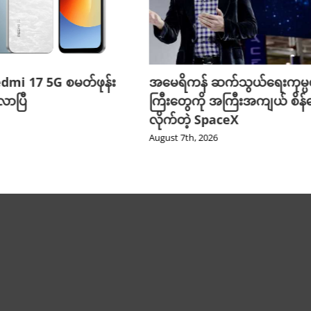
edmi 17 5G စမတ်ဖုန်း
အမေရိကန် ဆက်သွယ်ရေးကုမ္
ာပြီ
ကြီးတွေကို အကြီးအကျယ် စိန်ခ
လိုက်တဲ့ SpaceX
August 7th, 2026