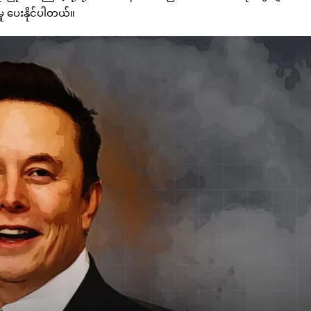
ု ပေးနိုင်ပါတယ်။