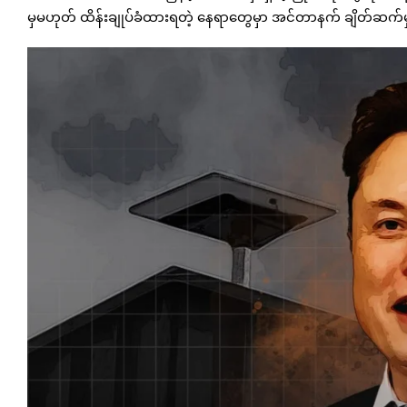
မှမဟုတ် ထိန်းချုပ်ခံထားရတဲ့ နေရာတွေမှာ အင်တာနက် ချိတ်ဆက်မှ