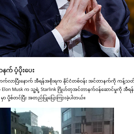
က် ပံ့ပိုးပေး
ြင့်တက်လာပြီးနောက် အီရန်အစိုးရက နိုင်ငံတစ်ဝန်း အင်တာနက်ကို ကန့်သတ
Elon Musk က သူ့ရဲ့ Starlink ဂြိုဟ်တုအင်တာနက်ဝန်ဆောင်မှုကို အီရန်မှာ
) မှာ ပို့စ်တင်ပြီး အတည်ပြုပြောကြားခဲ့ပါတယ်။