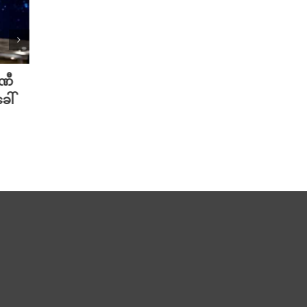
ပဏီ
လူသားတွေထက် AI ရဲ့ လက်ရာကို
Meta 
ေါ်
စာဖတ်သူတွေ ပိုသဘောကျနေပြီ
ချိတ်
လား?
ကို ဟက
August 7th, 2026
August 