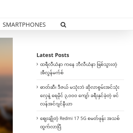
SMARTPHONES
Latest Posts
ထရီလီယံနာ ကနေ ဘီလီယံနာ ဖြစ်သွားတဲ့
အီလွန်မက်စ်
ဓာတ်ဆီ၊ ဒီဇယ် မသုံးဘဲ ဆိုလာစွမ်းအင်သုံး
လှေနဲ့ ရေမိုင် ၃,၀၀၀ ကျော် ခရီးနှင်ခဲ့တဲ့ ဖင်
လန်အင်ဂျင်နီယာ
ဈေးချိုတဲ့ Redmi 17 5G စမတ်ဖုန်း အသစ်
ထွက်လာပြီ