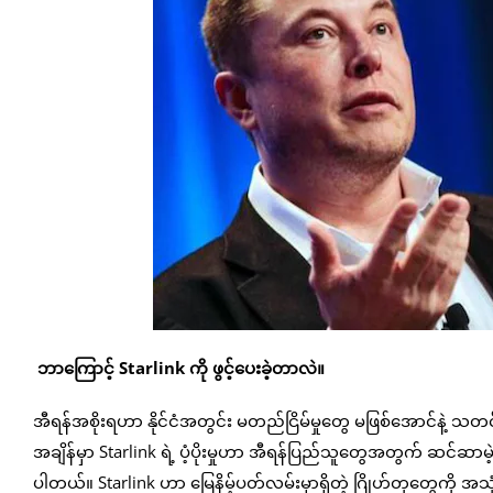
ဘာကြောင့် Starlink ကို ဖွင့်ပေးခဲ့တာလဲ။
အီရန်အစိုးရဟာ နိုင်ငံအတွင်း မတည်ငြိမ်မှုတွေ မဖြစ်အောင်နဲ့ သတင်
အချိန်မှာ Starlink ရဲ့ ပံ့ပိုးမှုဟာ အီရန်ပြည်သူတွေအတွက် ဆင်ဆ
ပါတယ်။ Starlink ဟာ မြေနိမ့်ပတ်လမ်းမှာရှိတဲ့ ဂြိုဟ်တုတွေကို 