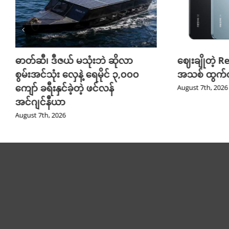
ဓာတ်ဆီ၊ ဒီဇယ် မသုံးဘဲ ဆိုလာ
ဈေးချိုတဲ့ R
စွမ်းအင်သုံး လှေနဲ့ ရေမိုင် ၃,၀၀၀
အသစ် ထွက်လ
ကျော် ခရီးနှင်ခဲ့တဲ့ ဖင်လန်
August 7th, 2026
အင်ဂျင်နီယာ
August 7th, 2026