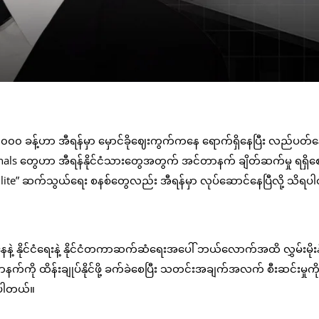
၀,၀၀၀ ခန့်ဟာ အီရန်မှာ မှောင်ခိုဈေးကွက်ကနေ ရောက်ရှိနေပြီး လည်ပတ
inals တွေဟာ အီရန်နိုင်ငံသားတွေအတွက် အင်တာနက် ချိတ်ဆက်မှု ရရှိစေဖ
ellite” ဆက်သွယ်ရေး စနစ်တွေလည်း အီရန်မှာ လုပ်ဆောင်နေပြီလို့ သိရ
ေနဲ့ နိုင်ငံရေးနဲ့ နိုင်ငံတကာဆက်ဆံရေးအပေါ် ဘယ်လောက်အထိ လွှမ်းမိုးနိ
ကို ထိန်းချုပ်နိုင်ဖို့ ခက်ခဲစေပြီး သတင်းအချက်အလက် စီးဆင်းမှုကို 
ြစ်ပါတယ်။