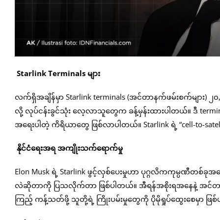
Starlink Terminals များ
လက်ရှိအချိန်မှာ Starlink terminals (အင်တာနက်ဖမ်းစက်များ) ၂
လို့ လုပ်ငန်းခွင်သုံး လေ့လာသူတွေက ခန့်မှန်းထားပါတယ်။ ဒီ term
အရေးပါတဲ့ ကိရိယာတွေ ဖြစ်လာပါတယ်။ Starlink ရဲ့ “cell-to-sat
နိုင်ငံရေးအရ အကျိုးသက်ရောက်မှု
Elon Musk ရဲ့ Starlink ဖွင့်လှစ်ပေးမှုဟာ ပုဂ္ဂလိကကုမ္ပဏီတစ်ခုအန
လဲဆိုတာကို ပြသလိုက်တာ ဖြစ်ပါတယ်။ အီရန်အစိုးရအနေနဲ့ အင်တာနက်
ကြည့် ကန့်သတ်ဖို့ သူတို့ရဲ့ ကြိုးပမ်းမှုတွေကို ပိုမိုရှုပ်ထွေးစေမှာ ဖ