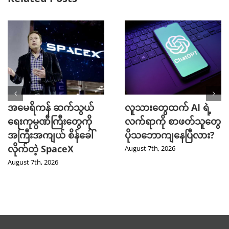
အမေရိကန် ဆက်သွယ်
လူသားတွေထက် AI ရဲ့
ရေးကုမ္ပဏီကြီးတွေကို
လက်ရာကို စာဖတ်သူတွေ
အကြီးအကျယ် စိန်ခေါ်
ပိုသဘောကျနေပြီလား?
လိုက်တဲ့ SpaceX
August 7th, 2026
August 7th, 2026