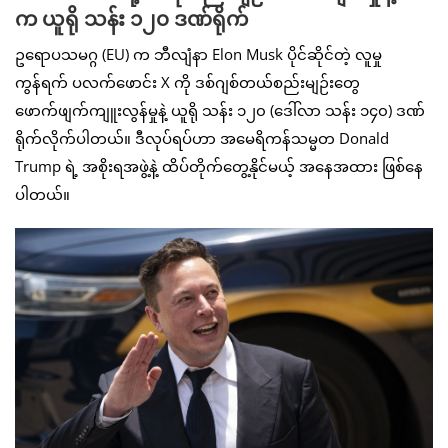
က ယူရို သန်း ၁၂၀ ဒဏ်ရိုက်
ဥရောပသမဂ္ဂ (EU) က ဘီလျံနာ Elon Musk ပိုင်ဆိုင်တဲ့ လူမှု
ကွန်ရက် ပလက်ဖောင်း X ကို ဒစ်ဂျစ်တယ်စည်းမျဉ်းတွေ
ဖောက်ဖျက်ကျူးလွန်မှုနဲ့ ယူရို သန်း ၁၂၀ (ဒေါ်လာ သန်း ၁၄၀) ဒဏ်
ရိုက်လိုက်ပါတယ်။ ဒီလုပ်ရပ်ဟာ အမေရိကန်သမ္မတ Donald
Trump ရဲ့ အစိုးရအဖွဲ့နဲ့ ထိပ်တိုက်တွေ့နိုင်မယ့် အနေအထား ဖြစ်နေ
ပါတယ်။