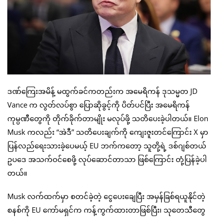
ဒဏ်ကြေးအမိန့် မထွက်ခင်ကတည်းက အမေရိကန် ဒုသမ္မတ JD
Vance က လွတ်လပ်စွာ ပြောဆိုခွင့်ကို ပိတ်ပင်ပြီး အမေရိကန်
ကုမ္ပဏီတွေကို တိုက်ခိုက်တာမျိုး မလုပ်ဖို့ သတိပေးခဲ့ပါတယ်။ Elon
Musk ကလည်း “အဲဒီ” သတိပေးချက်ကို ကျေးဇူးတင်ကြောင်း X မှာ
ပြန်လည်ရေးသားခဲ့ပေမယ့် EU ဘက်ကတော့ သူတို့ရဲ့ ဒစ်ဂျစ်တယ်
ဥပဒေ အသက်ဝင်စေဖို့ လုပ်ဆောင်တာသာ ဖြစ်ကြောင်း တုံ့ပြန်ခဲ့ပါ
တယ်။
Musk လက်ထက်မှာ စတင်ခဲ့တဲ့ ငွေပေးချေပြီး အမှန်ခြစ်ရယူနိုင်တဲ့
စနစ်ကို EU ကော်မရှင်က ကန့်ကွက်ထားတာဖြစ်ပြီး၊ သုတေသီတွေ