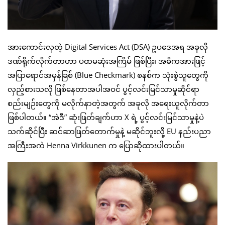
အားကောင်းလှတဲ့ Digital Services Act (DSA) ဥပဒေအရ အခုလို
ဒဏ်ရိုက်လိုက်တာဟာ ပထမဆုံးအကြိမ် ဖြစ်ပြီး၊ အဓိကအားဖြင့်
အပြာရောင်အမှန်ခြစ် (Blue Checkmark) စနစ်က သုံးစွဲသူတွေကို
လှည့်စားသလို ဖြစ်နေတာအပါအဝင် ပွင့်လင်းမြင်သာမှုဆိုင်ရာ
စည်းမျဉ်းတွေကို မလိုက်နာတဲ့အတွက် အခုလို အရေးယူလိုက်တာ
ဖြစ်ပါတယ်။ “အဲဒီ” ဆုံးဖြတ်ချက်ဟာ X ရဲ့ ပွင့်လင်းမြင်သာမှုနဲ့ပဲ
သက်ဆိုင်ပြီး ဆင်ဆာဖြတ်တောက်မှုနဲ့ မဆိုင်ဘူးလို့ EU နည်းပညာ
အကြီးအကဲ Henna Virkkunen က ပြောဆိုထားပါတယ်။