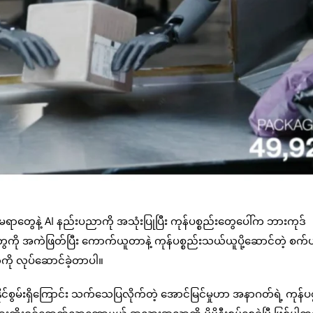
ာတွေနဲ့ AI နည်းပညာကို အသုံးပြုပြီး ကုန်ပစ္စည်းတွေပေါ်က ဘားကုဒ်
ကို အကဲဖြတ်ပြီး ကောက်ယူတာနဲ့ ကုန်ပစ္စည်းသယ်ယူပို့ဆောင်တဲ့ စက်
ကို လုပ်ဆောင်ခဲ့တာပါ။
ိုင်စွမ်းရှိကြောင်း သက်သေပြလိုက်တဲ့ အောင်မြင်မှုဟာ အနာဂတ်ရဲ့ ကုန်ပစ