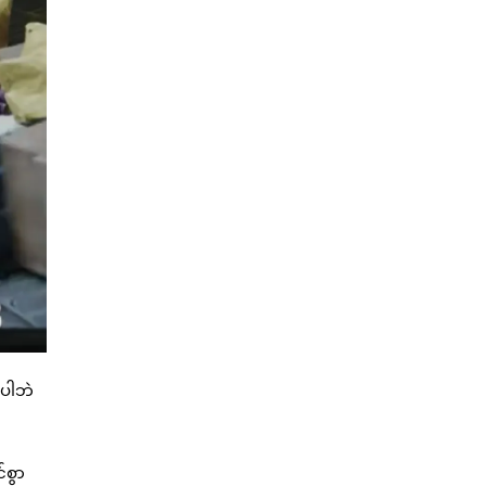
မပါဘဲ
်စွာ