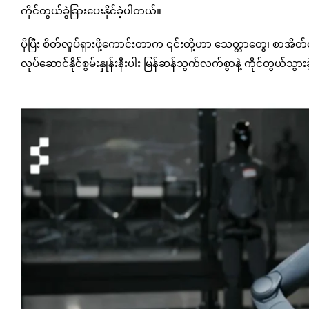
ကိုင်တွယ်ခွဲခြားပေးနိုင်ခဲ့ပါတယ်။
ပိုပြီး စိတ်လှုပ်ရှားဖို့ကောင်းတာက ၎င်းတို့ဟာ သေတ္တာတွေ၊ 
လုပ်ဆောင်နိုင်စွမ်းနှုန်းနီးပါး မြန်ဆန်သွက်လက်စွာနဲ့ ကိုင်တွယ်သွ