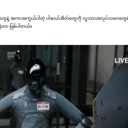
စာအိတ်တွေနဲ့ အကာအကွယ်ပါတဲ့ ပါဆယ်အိတ်တွေကို လူသားအလုပ်သမားတွေရ
ားခဲ့တာ ဖြစ်ပါတယ်။