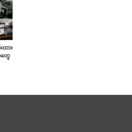
တီးထား
လူတူစက်ရုပ် ထုတ်တော့မယ့် Meta
မွေးရ
်တွေ
အမြင်
August 5th, 2026
Musk 
August 