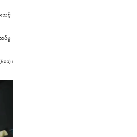
းသင့်
သပ်မှု
(Bob) ၊