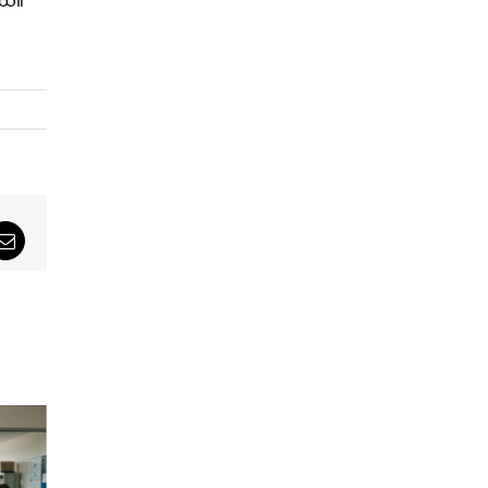
တယ်။
sApp
Email