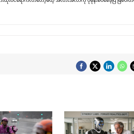
စားထိုးဝင်ရောက်လာတော့မယ့် အလားအလာကို ပိုမိုနီးစပ်စေခဲ့ပြီ ဖြစ်ပါ
Facebook
X
LinkedIn
What