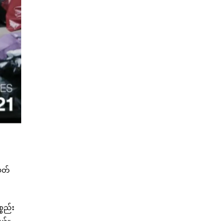
ပတ်
္စည်း