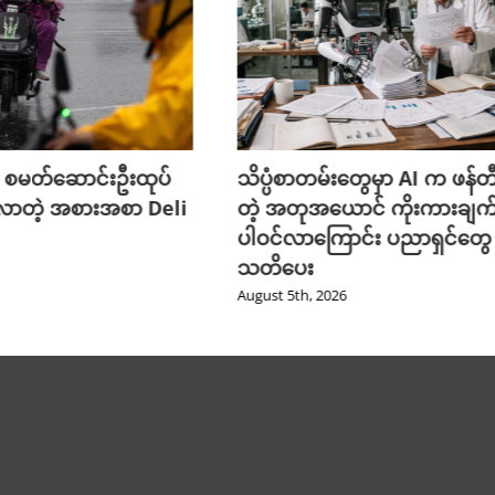
 စမတ်ဆောင်းဦးထုပ်
သိပ္ပံစာတမ်းတွေမှာ AI က ဖန်
လာတဲ့ အစားအစာ Deli
တဲ့ အတုအယောင် ကိုးကားချက
ပါဝင်လာကြောင်း ပညာရှင်တွေ
သတိပေး
August 5th, 2026