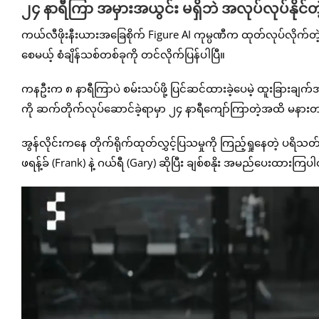
၂၄ နာရီကြာ အမှားအယွင်း မရှိဘဲ အလုပ်လုပ်နိုင်တဲ
ကယ်လီဖိုးနီးယားအခြေစိုက် Figure AI ကုမ္ပဏီက ထုတ်လုပ်လိုက
စေမယ့် စံချိန်သစ်တစ်ခုကို တင်လိုက်ပြန်ပါပြီ။
ကနဦးက ၈ နာရီကြာပဲ စမ်းသပ်ဖို့ ပြင်ဆင်ထားခဲ့ပေမဲ့ ထူးခြားချက်အန
ကို ဆက်တိုက်လုပ်ဆောင်ခဲ့ရာမှာ ၂၄ နာရီကျော်ကြာတဲ့အထိ မနားတမ်
အွန်လိုင်းကနေ တိုက်ရိုက်ထုတ်လွှင့်ပြသမှုကို ကြည့်ရှုနေတဲ့ ပ
ဖရန့်ခ် (Frank) နဲ့ ဂယ်ရီ (Gary) ဆိုပြီး ချစ်စနိုး အမည်ပေးထားကြ