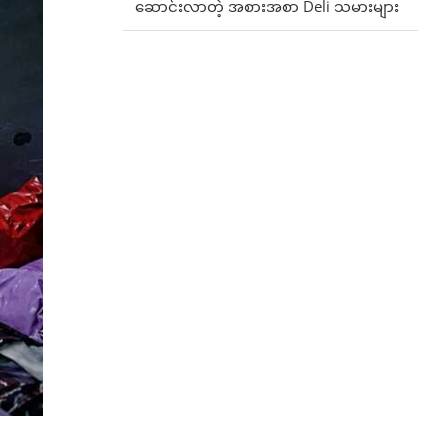
ဆောင်းလာတဲ့ အစားအစာ Deli သမားများ