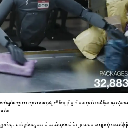
တူစက်ရုပ်တွေဟာ လူသားတွေရဲ့ ထိန်းချုပ်မှု ဒါမှမဟုတ် အမိန့်ပေးမှု လုံးဝ
ါတယ်။
ှောက်မှာ စက်ရုပ်တွေဟာ ပါဆယ်ထုပ်ပေါင်း ၂၈,၀၀၀ ကျော်ကို အောင်မြင