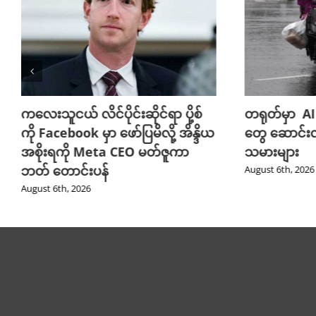
ကလေးသူငယ် လိင်ပိုင်းဆိုင်ရာ ပို့စ်
တရုတ်မှာ AI
ကို Facebook မှာ ဖော်ပြမိလို့ အိန္ဒိယ
တွေ ဆောင်း
အစိုးရကို Meta CEO မတ်ဇူကာ
သမားများ
ဘတ် တောင်းပန်
August 6th, 2026
August 6th, 2026