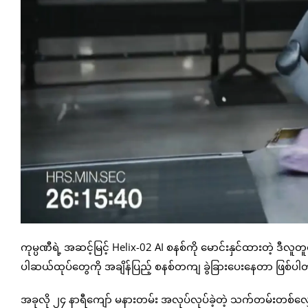
ကုမ္ပဏီရဲ့ အဆင့်မြင့် Helix-02 AI စနစ်ကို မောင်းနှင်ထားတဲ့ ဒီလူ
ပါဆယ်ထုပ်တွေကို အချိန်ပြည့် စနစ်တကျ ခွဲခြားပေးနေတာ ဖြစ်ပ
အခုလို ၂၄ နာရီကျော် မနားတမ်း အလုပ်လုပ်ခဲ့တဲ့ သက်တမ်းတစ်လျ