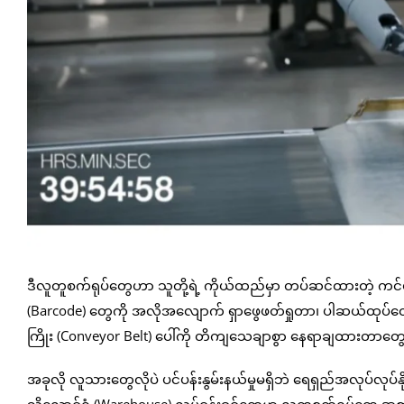
ဒီလူတူစက်ရုပ်တွေဟာ သူတို့ရဲ့ ကိုယ်ထည်မှာ တပ်ဆင်ထားတဲ့ ကင်မရ
(Barcode) တွေကို အလိုအလျောက် ရှာဖွေဖတ်ရှုတာ၊ ပါဆယ်ထုပ်တွေ
ကြိုး (Conveyor Belt) ပေါ်ကို တိကျသေချာစွာ နေရာချထားတာတွေ
အခုလို လူသားတွေလိုပဲ ပင်ပန်းနွမ်းနယ်မှုမရှိဘဲ ရေရှည်အလုပ်လုပ်န