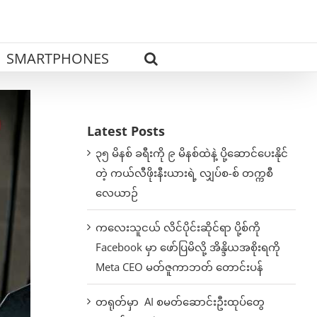
SMARTPHONES
Latest Posts
၃၅ မိနစ် ခရီးကို ၉ မိနစ်ထဲနဲ့ ပို့ဆောင်ပေးနိုင်
တဲ့ ကယ်လီဖိုးနီးယားရဲ့ လျှပ်စ-စ် တက္ကစီ
လေယာဉ်
ကလေးသူငယ် လိင်ပိုင်းဆိုင်ရာ ပို့စ်ကို
Facebook မှာ ဖော်ပြမိလို့ အိန္ဒိယအစိုးရကို
Meta CEO မတ်ဇူကာဘတ် တောင်းပန်
တရုတ်မှာ AI စမတ်ဆောင်းဦးထုပ်တွေ