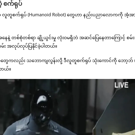
့ စက်ရုပ်
်တဲ့ လူတူစက်ရုပ် (Humanoid Robot) တွေဟာ နည်းပညာလောကကို အံ့အာ
ေနဲ့ တစ်စုံတစ်ရာ ချို့ယွင်းမှု လုံးဝမရှိဘဲ အဆင်ပြေနေတာကြောင့် စမ်း
း အလုပ်လုပ်ပြနိုင်ခဲ့ပါတယ်။
ရိသတ်တွေကလည်း သဘောကျလွန်းလို့ ဒီလူတူစက်ရုပ် သုံးကောင်ကို ဘော့ဘ် 
ပါတယ်။