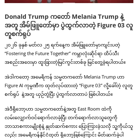
Donald Trump ကတော် Melania Trump နဲ့
အတူ အိမ်ဖြူတော်မှာ ပွဲထွက်လာတဲ့ Figure 03 လူ
တူစက်ရုပ်
၂၀၂၆ ခုနှစ် မတ်လ ၂၅ ရက်နေ့က အိမ်ဖြူတော်မှာကျင်းပတဲ့
“Fostering the Future Together” ကမ္ဘာလုံးဆိုင်ရာ ထိပ်သီး
အစည်းအဝေးမှာ ထူးခြားတဲ့မြင်ကွင်းတစ်ခု မြင်တွေ့ခဲ့ရပါတယ်။
အဲဒါကတော့ အမေရိကန် သမ္မတကတော် Melania Trump ဟာ
Figure AI ကုမ္ပဏီက ထုတ်လုပ်ထားတဲ့ “Figure 03” လို့ခေါ်တဲ့ လူတူ
စက်ရုပ် နဲ့အတူ ယှဉ်တွဲပြီး ပွဲထွက်လာတာပဲ ဖြစ်ပါတယ်။
အဲဒီရိုဘော့ဟာ သမ္မတကတော်နဲ့အတူ East Room ထဲကို
လမ်းလျှောက်ဝင်ရောက်လာခဲ့ပြီး တက်ရောက်လာသူတွေကို
ဘာသာစကားမျိုးစုံနဲ့ နှုတ်ဆက်စကား ပြောကြားခဲ့သလို သူ့ကိုယ်သူ
လည်း အမေရိကန်နိုင်ငံထုတ် ရိုဘော့ဖြစ်ကြောင်း မိတ်ဆက်ခဲ့ပါ