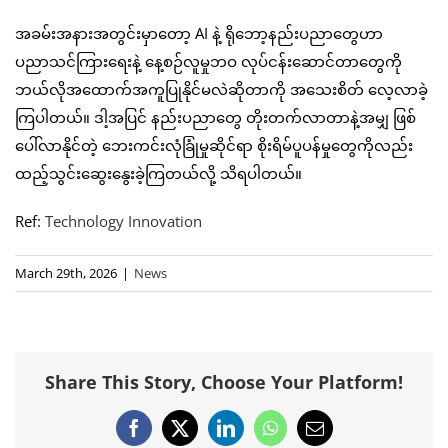
အခမ်းအနားအတွင်းမှာတော့ AI နဲ့ ရိုဘော့နည်းပညာတွေဟာ
ပညာသင်ကြားရေးနဲ့ နေ့စဉ်လူမှုဘဝ လုပ်ငန်းဆောင်တာတွေကို
ဘယ်လိုအထောက်အကူပြုနိုင်မလဲဆိုတာကို အသေးစိတ် လေ့လာခဲ့
ကြပါတယ်။ ဒါ့အပြင် နည်းပညာတွေ တိုးတက်လာတာနဲ့အမျှ ဖြစ်
ပေါ်လာနိုင်တဲ့ ဘေးကင်းလုံခြုံမှုဆိုင်ရာ စိုးရိမ်ပူပန်မှုတွေကိုလည်း
ထည့်သွင်းဆွေးနွေးခဲ့ကြတယ်လို့ သိရပါတယ်။
Ref:
Technology Innovation
March 29th, 2026
|
News
Share This Story, Choose Your Platform!
Facebook
X
LinkedIn
WhatsApp
Email