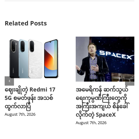
Related Posts
ဈေးချိုတဲ့ Redmi 17
အမေရိကန် ဆက်သွယ်
5G စမတ်ဖုန်း အသစ်
ရေးကုမ္ပဏီကြီးတွေကို
ထွက်လာပြီ
အကြီးအကျယ် စိန်ခေါ်
လိုက်တဲ့ SpaceX
August 7th, 2026
August 7th, 2026