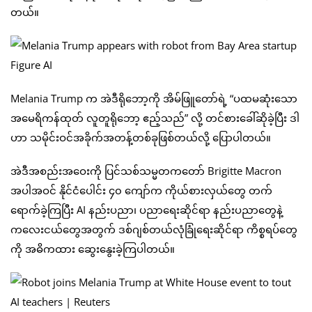
တယ်။
Melania Trump က အဲဒီရိုဘော့ကို အိမ်ဖြူတော်ရဲ့ “ပထမဆုံးသော
အမေရိကန်ထုတ် လူတူရိုဘော့ ဧည့်သည်” လို့ တင်စားခေါ်ဆိုခဲ့ပြီး ဒါ
ဟာ သမိုင်းဝင်အခိုက်အတန့်တစ်ခုဖြစ်တယ်လို့ ပြောပါတယ်။
အဲဒီအစည်းအဝေးကို ပြင်သစ်သမ္မတကတော် Brigitte Macron
အပါအဝင် နိုင်ငံပေါင်း ၄၀ ကျော်က ကိုယ်စားလှယ်တွေ တက်
ရောက်ခဲ့ကြပြီး AI နည်းပညာ၊ ပညာရေးဆိုင်ရာ နည်းပညာတွေနဲ့
ကလေးငယ်တွေအတွက် ဒစ်ဂျစ်တယ်လုံခြုံရေးဆိုင်ရာ ကိစ္စရပ်တွေ
ကို အဓိကထား ဆွေးနွေးခဲ့ကြပါတယ်။