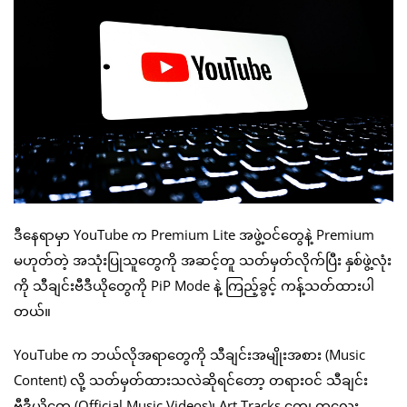
ဒီနေရာမှာ YouTube က Premium Lite အဖွဲ့ဝင်တွေနဲ့ Premium
မဟုတ်တဲ့ အသုံးပြုသူတွေကို အဆင့်တူ သတ်မှတ်လိုက်ပြီး နှစ်ဖွဲ့လုံး
ကို သီချင်းဗီဒီယိုတွေကို PiP Mode နဲ့ ကြည့်ခွင့် ကန့်သတ်ထားပါ
တယ်။
YouTube က ဘယ်လိုအရာတွေကို သီချင်းအမျိုးအစား (Music
Content) လို့ သတ်မှတ်ထားသလဲဆိုရင်တော့ တရားဝင် သီချင်း
ဗီဒီယိုတွေ (Official Music Videos)၊ Art Tracks တွေ၊ ကလေး