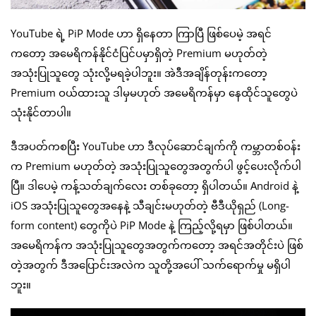
YouTube ရဲ့ PiP Mode ဟာ ရှိနေတာ ကြာပြီ ဖြစ်ပေမဲ့ အရင်
ကတော့ အမေရိကန်နိုင်ငံပြင်ပမှာရှိတဲ့ Premium မဟုတ်တဲ့
အသုံးပြုသူတွေ သုံးလို့မရခဲ့ပါဘူး။ အဲဒီအချိန်တုန်းကတော့
Premium ဝယ်ထားသူ ဒါမှမဟုတ် အမေရိကန်မှာ နေထိုင်သူတွေပဲ
သုံးနိုင်တာပါ။
ဒီအပတ်ကစပြီး YouTube ဟာ ဒီလုပ်ဆောင်ချက်ကို ကမ္ဘာတစ်ဝန်း
က Premium မဟုတ်တဲ့ အသုံးပြုသူတွေအတွက်ပါ ဖွင့်ပေးလိုက်ပါ
ပြီ။ ဒါပေမဲ့ ကန့်သတ်ချက်လေး တစ်ခုတော့ ရှိပါတယ်။ Android နဲ့
iOS အသုံးပြုသူတွေအနေနဲ့ သီချင်းမဟုတ်တဲ့ ဗီဒီယိုရှည် (Long-
form content) တွေကိုပဲ PiP Mode နဲ့ ကြည့်လို့ရမှာ ဖြစ်ပါတယ်။
အမေရိကန်က အသုံးပြုသူတွေအတွက်ကတော့ အရင်အတိုင်းပဲ ဖြစ်
တဲ့အတွက် ဒီအပြောင်းအလဲက သူတို့အပေါ် သက်ရောက်မှု မရှိပါ
ဘူး။