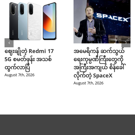
ဈေးချိုတဲ့ Redmi 17
အမေရိကန် ဆက်သွယ်
5G စမတ်ဖုန်း အသစ်
ရေးကုမ္ပဏီကြီးတွေကို
ထွက်လာပြီ
အကြီးအကျယ် စိန်ခေါ်
လိုက်တဲ့ SpaceX
August 7th, 2026
August 7th, 2026