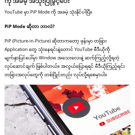
ကို အခမဲ့ အသုံးပြုခွင့်ပေး
YouTube မှာ PiP Mode ကို အခမဲ့ သုံးနိုင်ပါပြီ။
PiP Mode ဆိုတာ ဘာလဲ?
PiP (Picture-in-Picture) ဆိုတာကတော့ ဖုန်းမှာ တခြား
Application တွေ သုံးနေရင်းနဲ့တောင် YouTube ဗီဒီယိုကို
မျက်နှာပြင်ပေါ်မှာ Window အသေးလေးနဲ့ ဆက်ကြည့်လို့ရတဲ့
လုပ်ဆောင်ချက် ဖြစ်ပါတယ်။ အလွယ်ပြောရရင် ဗီဒီယိုကြည့်ရင်း
တခြားအလုပ်တွေကို တစ်ပြိုင်တည်း လုပ်လို့ရစေမှာပါ။