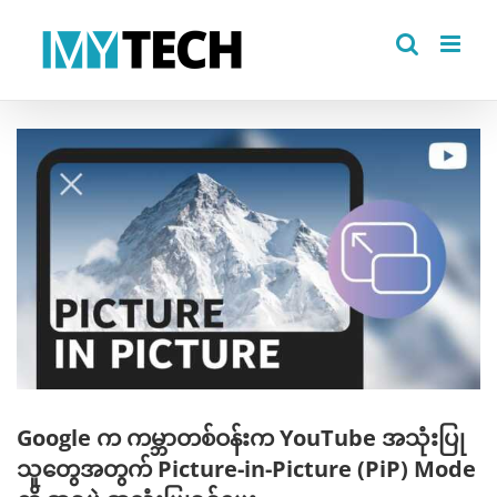
Skip
to
content
View
Larger
Image
Google က ကမ္ဘာတစ်ဝန်းက YouTube အသုံးပြု
သူတွေအတွက် Picture-in-Picture (PiP) Mode