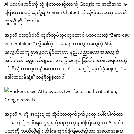
AI ပလပ်ဖောင်းကို သုံးခဲ့တာလဲဆိုတာကို Google က အတိအကျ မ
ပြောထားပေမဲ့ သူတို့ရဲ့ Gemini Chatbot ကို သုံးခဲ့တာတော့ မဟုတ်
ဘူးလို့ ဆိုပါတယ်။
အခုလို ဆော့ဖ်ဝဲလ် ထုတ်လုပ်သူတွေတောင် မသိသေးတဲ့ “Zero-day
vulnerabilities” လို့ခေါ်တဲ့ လုံခြုံရေး ဟာကွက်တွေကို AI နဲ့
အလွယ်တကူ ရှာဖွေလာနိုင်တာဟာ နည်းပညာလောကအတွက်
အင်မတန် အန္တရာယ်များတဲ့ အခြေအနေပဲ ဖြစ်ပါတယ်။ အရင်ကဆို
ရင် ဒီလို ဟာကွက်မျိုးတွေဟာ ဟက်ကာတွေရဲ့ မှောင်ခိုဈေးကွက်မှာ
ဒေါ်လာသန်းနဲ့ချီ တန်ဖိုးရှိခဲ့တာပါ။
အခုလို AI ကို အသုံးချတဲ့ ဆိုင်ဘာတိုက်ခိုက်မှုတွေ ပေါ်ပေါက်လာ
တာကြောင့် အစိုးရတွေနဲ့ နည်းပညာ ကုမ္ပဏီကြီးတွေဟာ AI နည်း
ပညာကို ဘယ်လိုမျိုး ထိန်းကျောင်းကြမလဲဆိုတာ အလေးအနက်