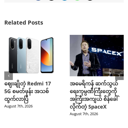
Related Posts
ဈေးချိုတဲ့ Redmi 17
အမေရိကန် ဆက်သွယ်
5G စမတ်ဖုန်း အသစ်
ရေးကုမ္ပဏီကြီးတွေကို
ထွက်လာပြီ
အကြီးအကျယ် စိန်ခေါ်
လိုက်တဲ့ SpaceX
August 7th, 2026
August 7th, 2026