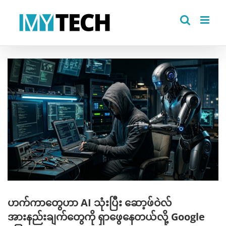
Skip
to
content
View
Larger
Image
ဟက်ကာတွေဟာ AI သုံးပြီး ဆော့ဖ်ဝဲလ်
အားနည်းချက်တွေကို ရှာဖွေနေတယ်လို့ Google