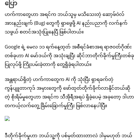
ပြော
ဟက်ကာတွေဟာ အရင်က ဘယ်သူမှ မသိသေးတဲ့ ဆော့ဖ်ဝဲလ်
အားနည်းချက် (Bug) တွေကို ရှာဖွေဖို့ AI နည်းပညာကို လက်နက်
သဖွယ် စတင်အသုံးပြုနေပြီ ဖြစ်ပါတယ်။
Google ရဲ့ မေလ ၁၁ ရက်နေ့ထုတ် အစီရင်ခံစာအရ ရာဇဝတ်ဂိုဏ်း
တစ်ခုဟာ AI မော်ဒယ်ကို အသုံးချပြီး ဆိုင်ဘာတိုက်ခိုက်မှုကြီးတစ်ခု
ပြုလုပ်ဖို့ ကြိုးပမ်းခဲ့တာကို တွေ့ရှိခဲ့ရပါတယ်။
အန္တရာယ်ရှိတဲ့ ဟက်ကာတွေက AI ကို သုံးပြီး ရှာရခက်တဲ့
ကွန်ပျူတာကုဒ် အမှားတွေကို ဖော်ထုတ်တိုက်ခိုက်လာနိုင်တယ်ဆို
တဲ့ စိုးရိမ်မှုတွေဟာ အရင်က သီအိုရီအရပဲ ရှိခဲ့ပေမဲ့ အခုတော့ ဒါဟာ
တကယ့်လက်တွေ့ ခြိမ်းခြောက်မှုကြီး ဖြစ်လာနေပါပြီ။
ဒီတိုက်ခိုက်မှုဟာ ဘယ်သူ့ကို ပစ်မှတ်ထားတာလဲ ဒါမှမဟုတ် ဘယ်