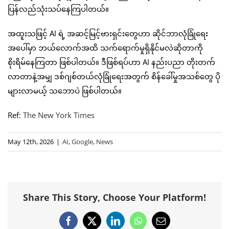
ပြန်လည်သုံးသပ်နေကြပါတယ်။
အထူးသဖြင့် AI ရဲ့ အဆင့်မြင့်ဗားရှင်းတွေဟာ ဆိုင်ဘာလုံခြုံရေး
အပေါ်မှာ ဘယ်လောက်အထိ သက်ရောက်မှုရှိနိုင်မလဲဆိုတာကို
စိုးရိမ်နေကြတာ ဖြစ်ပါတယ်။ ဒီဖြစ်ရပ်ဟာ AI နည်းပညာ တိုးတက်
လာတာနဲ့အမျှ ဒစ်ဂျစ်တယ်လုံခြုံရေးအတွက် စိန်ခေါ်မှုအသစ်တွေ ပို
များလာမယ့် သဘောပဲ ဖြစ်ပါတယ်။
Ref:
The New York Times
May 12th, 2026
|
AI
,
Google
,
News
Share This Story, Choose Your Platform!
Facebook
X
LinkedIn
WhatsApp
Email