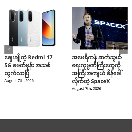
ဈေးချိုတဲ့ Redmi 17
အမေရိကန် ဆက်သွယ်
5G စမတ်ဖုန်း အသစ်
ရေးကုမ္ပဏီကြီးတွေကို
ထွက်လာပြီ
အကြီးအကျယ် စိန်ခေါ်
လိုက်တဲ့ SpaceX
August 7th, 2026
August 7th, 2026