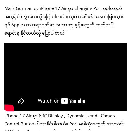
Mark Gurman က iPhone 17 Air မှာ Charging Port မပါလာဘဲ
အလွန်ပါးလွှာမယ်လို့ ပြောပါတယ်။ သူက အဲဒီဖုန်း အောင်မြင်သွား
ရင် Apple ဟာ အနာဂတ်မှာ အလားတူ ဖုန်းတွေကို ထုတ်လုပ်
ရောင်းချနိုင်တယ်လို့ ပြောပါတယ်။
iPhone 17 Air မှာ 6.6” Display , Dynamic Island , Camera
Control Button ပါလာနိုင်ပါတယ်။ Port မပါတဲ့အတွက် အားသွင်း