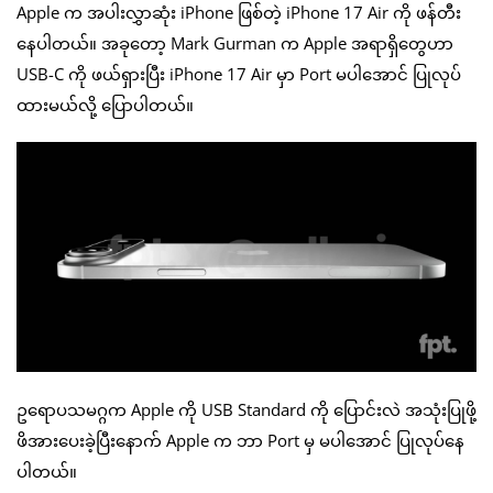
Apple က အပါးလွှာဆုံး iPhone ဖြစ်တဲ့ iPhone 17 Air ကို ဖန်တီး
နေပါတယ်။ အခုတော့ Mark Gurman က Apple အရာရှိတွေဟာ
USB-C ကို ဖယ်ရှားပြီး iPhone 17 Air မှာ Port မပါအောင် ပြုလုပ်
ထားမယ်လို့ ပြောပါတယ်။
ဥရောပသမဂ္ဂက Apple ကို USB Standard ကို ပြောင်းလဲ အသုံးပြုဖို့
ဖိအားပေးခဲ့ပြီးနောက် Apple က ဘာ Port မှ မပါအောင် ပြုလုပ်နေ
ပါတယ်။