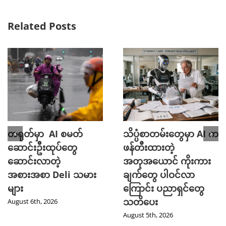
Related Posts
တရုတ်မှာ AI စမတ်
သိပ္ပံစာတမ်းတွေမှာ AI က
ဆောင်းဦးထုပ်တွေ
ဖန်တီးထားတဲ့
ဆောင်းလာတဲ့
အတုအယောင် ကိုးကား
အစားအစာ Deli သမား
ချက်တွေ ပါဝင်လာ
များ
ကြောင်း ပညာရှင်တွေ
သတိပေး
August 6th, 2026
August 5th, 2026