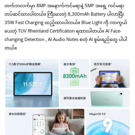
တက်ဘလက်မှာ 8MP အနောက်ကင်မရာနဲ့ 5MP အရှေ့ ကင်မရာ
တပ်ဆင်ထားပါတယ်။ ကြီးမားတဲ့ 8,300mAh Battery ပါလာပြီး
35W Fast Charging ထည့်ထားပါတယ်။ Blue Light ကို ကာကွယ်
ပေးတဲ့ TUV Rheinland Certification ရထားပါတယ်။ AI Face-
changing Detection , AI Audio Notes စတဲ့ AI စွမ်းရည်တွေ ပါပါ
တယ်။