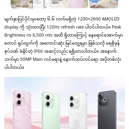
မျက်နှာပြင်ပိုင်းမှာတော့ ၆.၆ လက်မရှိတဲ့ 1200×2600 AMOLED
display ကို သုံးထားပြီး 120Hz refresh rate ပါဝင်ပါတယ်။ Peak
Brightness က 6,500 nits အထိ ရှိတာကြောင့် နေရောင်အောက်မှာ
တောင် ရုပ်ထွက်ကို အကောင်းဆုံး မြင်တွေ့ရမှာ ဖြစ်သလို ရေစိုဖုန်
စုပ်ဒဏ် ခံနိုင်တဲ့ IP66 အဆင့်လည်း ရရှိထားပါတယ်။ အနောက်
ဘက်မှာ 50MP Main ကင်မရာနဲ့ နောက်ထပ်ကင်မရာ အပိုတစ်လုံး
ပါပါတယ်။