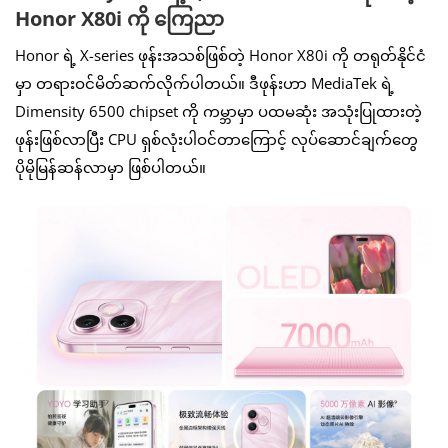
Honor X80i ကို ကြေညာ
Honor ရဲ့ X-series ဖုန်းအသစ်ဖြစ်တဲ့ Honor X80i ကို တရုတ်နိုင်ငံ
မှာ တရားဝင်မိတ်ဆက်လိုက်ပါတယ်။ ဒီဖုန်းဟာ MediaTek ရဲ့
Dimensity 6500 chipset ကို ကမ္ဘာမှာ ပထမဆုံး အသုံးပြုထားတဲ့
ဖုန်းဖြစ်လာပြီး CPU ရှစ်လုံးပါဝင်တာကြောင့် လုပ်ဆောင်ချက်တွေ
ပိုမိုမြန်ဆန်လာမှာ ဖြစ်ပါတယ်။