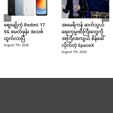
ဈေးချိုတဲ့ Redmi 17
အမေရိကန် ဆက်သွယ်
5G စမတ်ဖုန်း အသစ်
ရေးကုမ္ပဏီကြီးတွေကို
ထွက်လာပြီ
အကြီးအကျယ် စိန်ခေါ်
လိုက်တဲ့ SpaceX
August 7th, 2026
August 7th, 2026