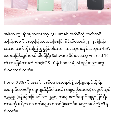
အဓိက ထူးခြားချက်ကတော့ 7,000mAh အထိရှိတဲ့ ဘက်ထရီ
အကြီးစားကို အသုံးပြုထားတာဖြစ်ပြီး ဗီဒီယိုတွေကို ၂၂ နာရီကြာ
အောင် ဆက်တိုက်ကြည့်ရှုနိုင်ပါတယ်။ အားသွင်းစနစ်အတွက် 45W
အားအမြန်သွင်းစနစ် ပါဝင်ပြီး Software ပိုင်းမှာတော့ Android 16
ကို အခြေခံထားတဲ့ MagicOS 10 နဲ့ Honor ရဲ့ AI နည်းပညာတွေ
ပါဝင်လာပါတယ်။
Honor X80i ကို အနက်၊ အစိမ်း၊ ပန်းရောင်နဲ့ အဖြူရောင်ဆိုပြီး
အရောင်လေးမျိုး ရွေးချယ်နိုင်ပါတယ်။ ဈေးနှုန်းအနေနဲ့ တရုတ်ယွမ်
၁,၉၉၉ (ခန့်မှန်းခြေ ဒေါ်လာ ၂၉၀) ကနေ စတင်ရောင်းချမှာဖြစ်ပြီး
လာမယ့် ဧပြီလ ၁၀ ရက်နေ့မှာ စတင်ပို့ဆောင်ပေးသွားမယ်လို့ သိရ
ပါတယ်။