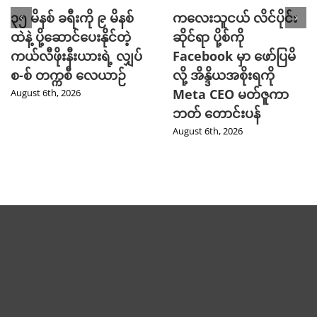
၃၅ မိနစ် ခရီးကို ၉ မိနစ်
ကလေးသူငယ် လိင်ပိုင်း
ထဲနဲ့ ပို့ဆောင်ပေးနိုင်တဲ့
ဆိုင်ရာ ပို့စ်ကို
ကယ်လီဖိုးနီးယားရဲ့ လျှပ်
Facebook မှာ ဖော်ပြမိ
စ-စ် တက္ကစီ လေယာဉ်
လို့ အိန္ဒိယအစိုးရကို
Meta CEO မတ်ဇူကာ
August 6th, 2026
ဘတ် တောင်းပန်
August 6th, 2026