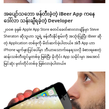
အပျော်သဘော ဖန်တီးခဲ့တဲ့ iBeer App ကနေ
ဒေါ်လာ သန်းချီရခဲ့တဲ့ Developer
၂၀၀၈ ခုနှစ် Apple App Store စတင်ခေတ်စားလာချိန်မှာ Steve
Sheraton ဆိုသူဟာ သူ့ရဲ့ ဖန်တီးနိုင်စွမ်းကို အသုံးပြုပြီး iBeer ဆို
တဲ့ Application တစ်ခုကို မိတ်ဆက်ခဲ့ပါတယ်။ အဲဒီ App ဟာ
iPhone မျက်နှာပြင်ပေါ်မှာ ဘီယာသောက်နေရသလို ခံစားရစေတဲ့
ဆန်းသစ်တီထွင်မှုတစ်ခု ဖြစ်ပြီး မိုဘိုင်း App သမိုင်းမှာ အအောင်
မြင်ဆုံး မှတ်တိုင်တစ်ခု ဖြစ်လာခဲ့ပါတယ်။