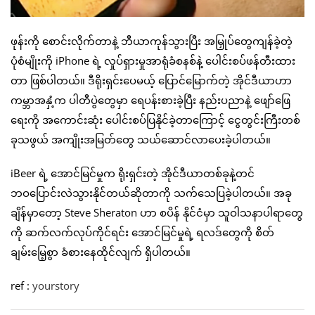
ဖုန်းကို စောင်းလိုက်တာနဲ့ ဘီယာကုန်သွားပြီး အမြှုပ်တွေကျန်ခဲ့တဲ့
ပုံစံမျိုးကို iPhone ရဲ့ လှုပ်ရှားမှုအာရုံခံစနစ်နဲ့ ပေါင်းစပ်ဖန်တီးထား
တာ ဖြစ်ပါတယ်။ ဒီရိုးရှင်းပေမယ့် ပြောင်မြောက်တဲ့ အိုင်ဒီယာဟာ
ကမ္ဘာအနှံ့က ပါတီပွဲတွေမှာ ရေပန်းစားခဲ့ပြီး နည်းပညာနဲ့ ဖျော်ဖြေ
ရေးကို အကောင်းဆုံး ပေါင်းစပ်ပြနိုင်ခဲ့တာကြောင့် ငွေတွင်းကြီးတစ်
ခုသဖွယ် အကျိုးအမြတ်တွေ သယ်ဆောင်လာပေးခဲ့ပါတယ်။
iBeer ရဲ့ အောင်မြင်မှုက ရိုးရှင်းတဲ့ အိုင်ဒီယာတစ်ခုနဲ့တင်
ဘဝပြောင်းလဲသွားနိုင်တယ်ဆိုတာကို သက်သေပြခဲ့ပါတယ်။ အခု
ချိန်မှာတော့ Steve Sheraton ဟာ စပိန် နိုင်ငံမှာ သူဝါသနာပါရာတွေ
ကို ဆက်လက်လုပ်ကိုင်ရင်း အောင်မြင်မှုရဲ့ ရလဒ်တွေကို စိတ်
ချမ်းမြေ့စွာ ခံစားနေထိုင်လျက် ရှိပါတယ်။
ref :
yourstory