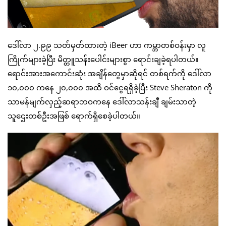
ဒေါ်လာ ၂.၉၉ သတ်မှတ်ထားတဲ့ iBeer ဟာ ကမ္ဘာတစ်ဝန်းမှာ လူ
ကြိုက်များခဲ့ပြီး မိတ္တူသန်းပေါင်းများစွာ ရောင်းချခဲ့ရပါတယ်။
ရောင်းအားအကောင်းဆုံး အချိန်တွေမှာဆိုရင် တစ်ရက်ကို ဒေါ်လာ
၁၀,၀၀၀ ကနေ ၂၀,၀၀၀ အထိ ဝင်ငွေရရှိခဲ့ပြီး Steve Sheraton ကို
သာမန်မျက်လှည့်ဆရာဘဝကနေ ဒေါ်လာသန်းချီ ချမ်းသာတဲ့
သူဌေးတစ်ဦးအဖြစ် ရောက်ရှိစေခဲ့ပါတယ်။